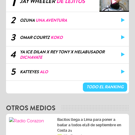
1
JAY WHEELER
DE LEJITOS
2
OZUNA
UNA AVENTURA
3
OMAR COURTZ
KOKO
4
YA ICE DILAN X REY TONY X HELABUSADOR
DICHAVATE
5
KATTEYES
ALO
TODO EL RANKING
OTROS MEDIOS
Bacilos llega a Lima para poner a
bailar a todos el18 de septiembre en
Costa 21