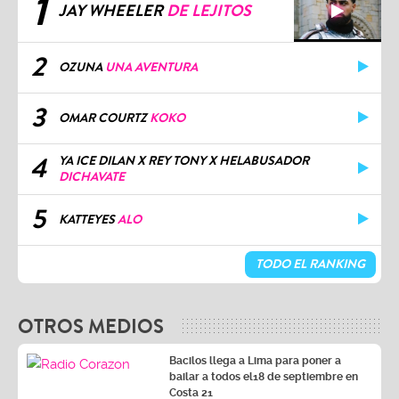
1
JAY WHEELER
DE LEJITOS
2
OZUNA
UNA AVENTURA
3
OMAR COURTZ
KOKO
4
YA ICE DILAN X REY TONY X HELABUSADOR
DICHAVATE
5
KATTEYES
ALO
TODO EL RANKING
OTROS MEDIOS
Bacilos llega a Lima para poner a
bailar a todos el18 de septiembre en
Costa 21