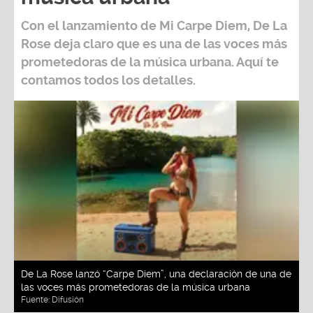
Con el lanzamiento de Mi Carpe Diem, De La
Rose deja claro que es una de las voces más
prometedoras de la música urbana. Aquí te
contamos todos los detalles.
De La Rose lanzó “Carpe Diem”, una declaración de una de
las voces más prometedoras de la música urbana
Fuente:
Difusión