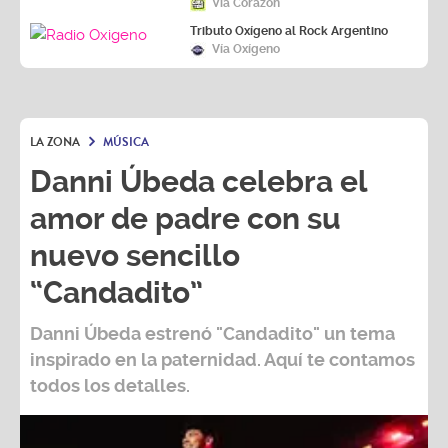
Vía Corazón
Tributo Oxígeno al Rock Argentino
Vía Oxígeno
LA ZONA
MÚSICA
Danni Úbeda celebra el
amor de padre con su
nuevo sencillo
“Candadito”
Danni Úbeda
estrenó
"Candadito"
un tema
inspirado en la paternidad. Aquí te contamos
todos los detalles.