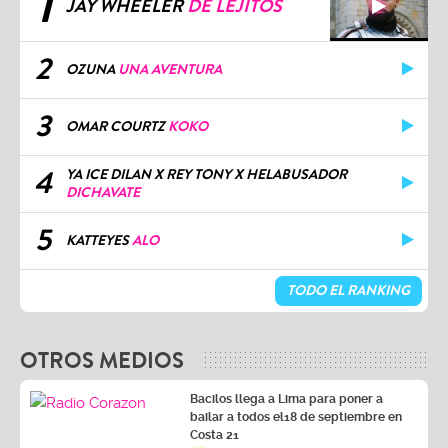
1
JAY WHEELER
DE LEJITOS
2
OZUNA
UNA AVENTURA
3
OMAR COURTZ
KOKO
4
YA ICE DILAN X REY TONY X HELABUSADOR
DICHAVATE
5
KATTEYES
ALO
TODO EL RANKING
OTROS MEDIOS
Bacilos llega a Lima para poner a
bailar a todos el18 de septiembre en
Costa 21