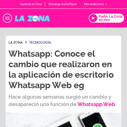
Aprendo en Casa
Descarga AudioPlayer
Más estaciones
Radio La Zona
en vivo
LA ZONA
TECNOLOGÍA
Whatsapp: Conoce el
cambio que realizaron en
la aplicación de escritorio
Whatsapp Web eg
Hace algunas semanas surgió un cambio y
desapareció una función de
Whatsapp Web