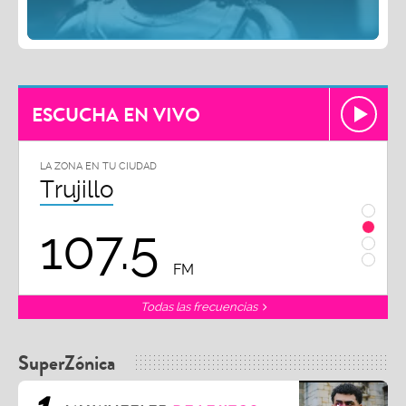
ESCUCHA EN VIVO
LA ZONA EN TU CIUDAD
LA ZON
Trujillo
Chi
107.5
1
FM
Todas las frecuencias
SuperZónica