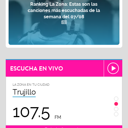
Ranking La Zona: Estas son las
canciones más escuchadas de la
semana del 07/08
ESCUCHA EN VIVO
LA ZONA EN TU CIUDAD
LA ZON
Trujillo
Chi
107.5
1
FM