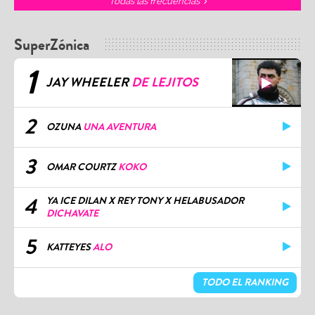
Todas las frecuencias
SuperZónica
1
JAY WHEELER
DE LEJITOS
2
OZUNA
UNA AVENTURA
3
OMAR COURTZ
KOKO
4
YA ICE DILAN X REY TONY X HELABUSADOR
DICHAVATE
5
KATTEYES
ALO
TODO EL RANKING