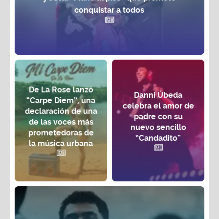
conquistar a todos
De La Rose lanzó
Danni Úbeda
“Carpe Diem”, una
celebra el amor de
declaración de una
padre con su
de las voces más
nuevo sencillo
prometedoras de
“Candadito”
la música urbana