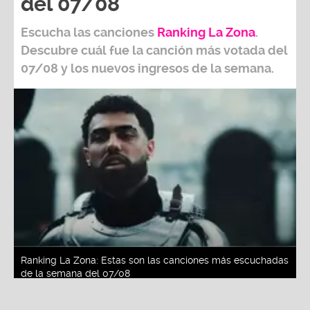
Escucha las canciones
Ranking L
a Zona
.
Descubre cuál fue la canción más votada del
07/08
y los nuevos ingresos de la semana.
Ranking La Zona: Estas son las canciones más escuchadas
de la semana del 07/08
Fuente:
Difusión