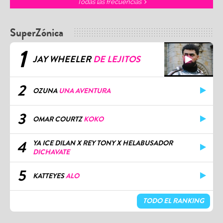
Todas las frecuencias
SuperZónica
1
JAY WHEELER
DE LEJITOS
2
OZUNA
UNA AVENTURA
3
OMAR COURTZ
KOKO
4
YA ICE DILAN X REY TONY X HELABUSADOR
DICHAVATE
5
KATTEYES
ALO
TODO EL RANKING