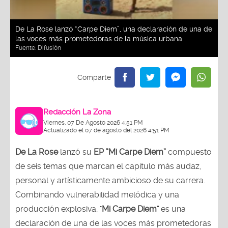
De La Rose lanzó “Carpe Diem”, una declaración de una de
las voces más prometedoras de la música urbana
Fuente:
Difusión
Redacción La Zona
Viernes, 07 De Agosto 2026 4:51 PM
Actualizado el 07 de agosto del 2026 4:51 PM
De La Rose
lanzó su
EP “Mi Carpe Diem”
compuesto
de seis temas que marcan el capítulo más audaz,
personal y artísticamente ambicioso de su carrera.
Combinando vulnerabilidad melódica y una
producción explosiva, "
Mi Carpe Diem"
es una
declaración de una de las voces más prometedoras