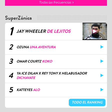
Todas las frecuencias
SuperZónica
1
JAY WHEELER
DE LEJITOS
2
OZUNA
UNA AVENTURA
3
OMAR COURTZ
KOKO
4
YA ICE DILAN X REY TONY X HELABUSADOR
DICHAVATE
5
KATTEYES
ALO
TODO EL RANKING