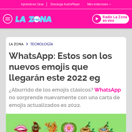
Aprendo en Casa
Descarga AudioPlayer
Más estaciones
Radio La Zona
en vivo
LA ZONA
TECNOLOGÍA
WhatsApp: Estos son los
nuevos emojis que
llegarán este 2022 eg
¿Aburrido de los emojis clásicos?
WhatsApp
no sorprende nuevamente con una carta de
emojis actualizados es 2022.