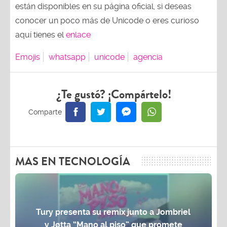
están disponibles en su página oficial, si deseas
conocer un poco más de Unicode o eres curioso
aquí tienes el
enlace
Emojis
whatsapp
unicode
agencia
¿Te gustó? ¡Compártelo!
MAS EN TECNOLOGÍA
Tury presenta su remix junto a Jombriel
y Jøtta “Mano al piso” que promete