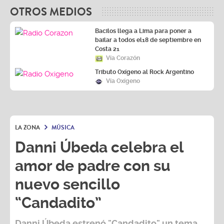
OTROS MEDIOS
Bacilos llega a Lima para poner a
bailar a todos el18 de septiembre en
Costa 21
Vía Corazón
Tributo Oxígeno al Rock Argentino
Vía Oxígeno
LA ZONA
MÚSICA
Danni Úbeda celebra el
amor de padre con su
nuevo sencillo
“Candadito”
Danni Úbeda
estrenó
"Candadito"
un tema