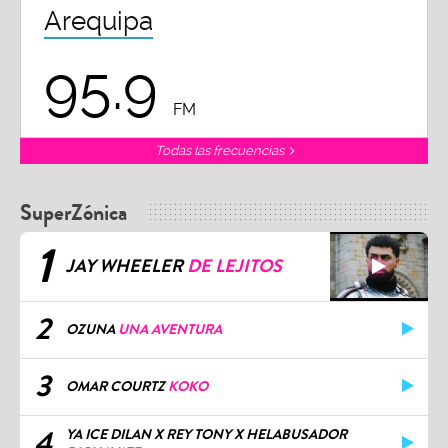
Arequipa
95.9
FM
Todas las frecuencias
SuperZónica
1
JAY WHEELER
DE LEJITOS
2
OZUNA
UNA AVENTURA
3
OMAR COURTZ
KOKO
4
YA ICE DILAN X REY TONY X HELABUSADOR