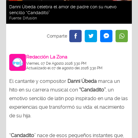
Danni Úbeda celebra el amor de padre con su nuevo
sencillo “Candadito”
Fuente:
Difusión
Redacción La Zona
Viernes, 07 De Agosto 2026 3:30 PM
Actualizado el 07 de agosto del 2026 3:30 PM
El cantante y compositor
Danni Úbeda
marca un
hito en su carrera musical con
“Candadito”
, un
emotivo sencillo de latin pop inspirado en una de las
experiencias que transformó su vida: el nacimiento
de su hija.
“
Candadito
” nace de esos pequeños instantes que,