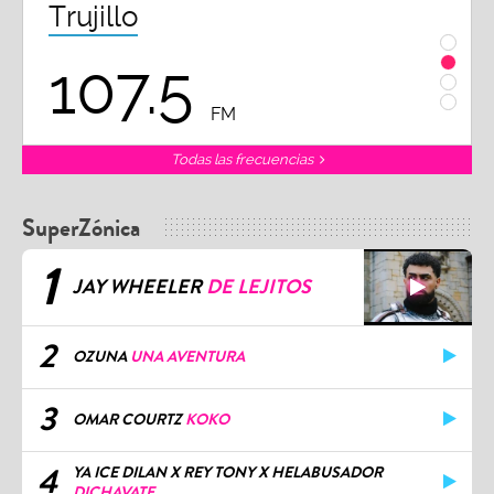
Trujillo
Chi
107.5
1
FM
Todas las frecuencias
SuperZónica
1
JAY WHEELER
DE LEJITOS
2
OZUNA
UNA AVENTURA
3
OMAR COURTZ
KOKO
4
YA ICE DILAN X REY TONY X HELABUSADOR
DICHAVATE