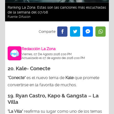
Ranking La Zona: Estas son las canciones más escuchadas
de la semana del 07/08
Fuente:
Difusión
Redacción La Zona
Viernes, 07 De Agosto 2026 2:00 PM
Actualizado el 07 de agosto del 2026 2:00 PM
20. Kale- Conecte
"Conecte"
es el nuevo tema de
Kale
que promete
convertirse en la favorita de muchos.
19.
Ryan Castro, Kapo & Gangsta – La
Villa
"La Villa"
reafirma su lugar como uno de los temas