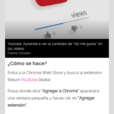
Youtube: Aprende a ver la cantidad de “No me gusta” en
los videos
Fuente:
Difusión
¿Cómo se hace?
Entra a la Chrome Web Store y busca la extensión
Return
YouTube
Dislike.
Pulsa donde dice
“Agregar a Chrome”
aparecerá
una ventana pequeña y haces clic en
“Agregar
extensión”.