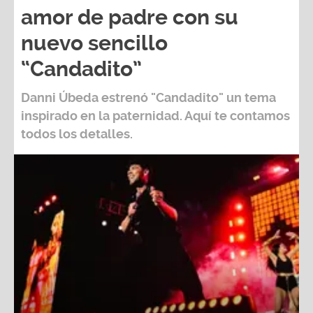
amor de padre con su
nuevo sencillo
“Candadito”
Danni Úbeda
estrenó
"Candadito"
un tema
inspirado en la paternidad. Aquí te contamos
todos los detalles.