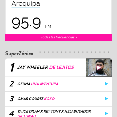
Arequipa
95.9
FM
Todas las frecuencias
SuperZónica
1
JAY WHEELER
DE LEJITOS
2
OZUNA
UNA AVENTURA
3
OMAR COURTZ
KOKO
4
YA ICE DILAN X REY TONY X HELABUSADOR
DICHAVATE