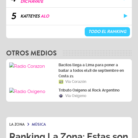
DICHAVATE
5
KATTEYES
ALO
TODO EL RANKING
OTROS MEDIOS
Bacilos llega a Lima para poner a
bailar a todos el18 de septiembre en
Costa 21
Vía Corazón
Tributo Oxígeno al Rock Argentino
Vía Oxígeno
LA ZONA
MÚSICA
Ranking La Zona: Estas son