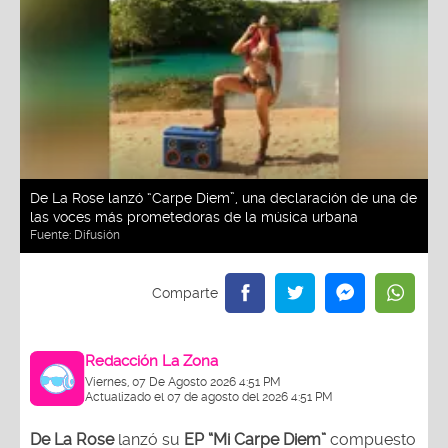
De La Rose lanzó “Carpe Diem”, una declaración de una de
las voces más prometedoras de la música urbana
Fuente:
Difusión
Redacción La Zona
Viernes, 07 De Agosto 2026 4:51 PM
Actualizado el 07 de agosto del 2026 4:51 PM
De La Rose
lanzó su
EP “Mi Carpe Diem”
compuesto