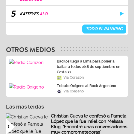
5
KATTEYES
ALO
TODO EL RANKING
OTROS MEDIOS
Bacilos llega a Lima para poner a
bailar a todos el18 de septiembre en
Costa 21
Vía Corazón
Tributo Oxígeno al Rock Argentino
Vía Oxígeno
Las más leidas
Christian Cueva le confesó a Pamela
López que le fue infiel con Melissa
1
Klug: "Encontré unas conversaciones
muy comprometedoras"