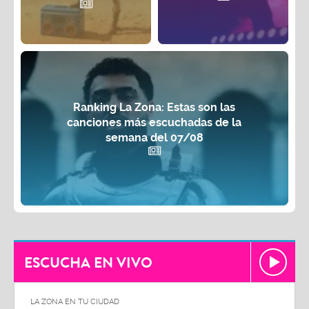
Ranking La Zona: Estas son las
canciones más escuchadas de la
semana del 07/08
ESCUCHA EN VIVO
LA ZONA EN TU CIUDAD
LA ZON