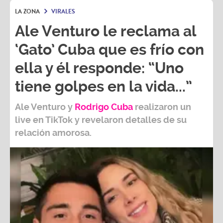
LA ZONA
VIRALES
Ale Venturo le reclama al
‘Gato’ Cuba que es frío con
ella y él responde: “Uno
tiene golpes en la vida...”
Ale Venturo
y
Rodrigo Cuba
realizaron un
live en TikTok y revelaron detalles de su
relación amorosa.