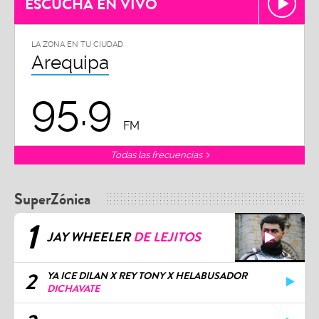
ESCUCHA EN VIVO
LA ZONA EN TU CIUDAD
Arequipa
95.9
FM
Todas las frecuencias
SuperZónica
1
JAY WHEELER
DE LEJITOS
2
YA ICE DILAN X REY TONY X HELABUSADOR
DICHAVATE