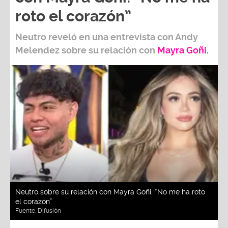
roto el corazón”
Neutro
reveló en una entrevista con
Andy
Melendez
sobre su relación con
Mayra Goñi.
Neutro sobre su relación con Mayra Goñi: “No me ha roto
el corazón”
Fuente:
Difusión