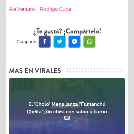
Ale Venturo
Rodrigo Cuba
¿Te gustó? ¡Compártelo!
MAS EN VIRALES
El ‘Cholo’ Mena lanza “Fumanchú
Chifita”, un chifa con sabor a barrio