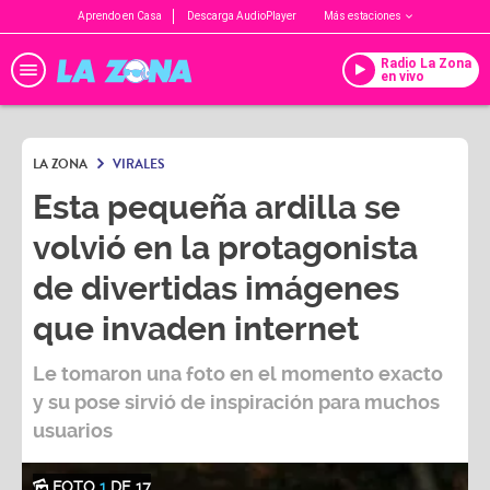
Aprendo en Casa
Descarga AudioPlayer
Más estaciones
Radio La Zona
en vivo
LA ZONA
VIRALES
Esta pequeña ardilla se
volvió en la protagonista
de divertidas imágenes
que invaden internet
Le tomaron una foto en el momento exacto
y su pose sirvió de inspiración para muchos
usuarios
FOTO
1
DE 17