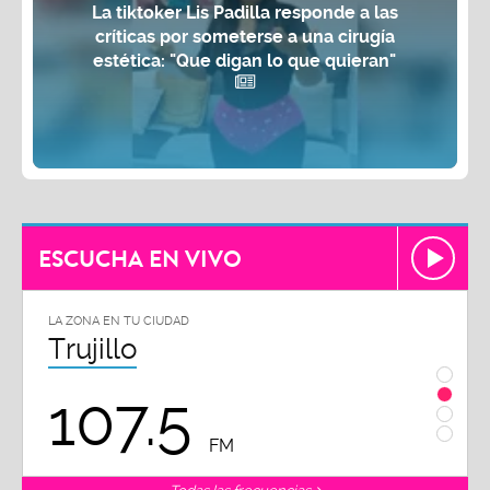
La tiktoker Lis Padilla responde a las
críticas por someterse a una cirugía
estética: "Que digan lo que quieran"
ESCUCHA EN VIVO
LA ZONA EN TU CIUDAD
LA ZON
Trujillo
Chi
107.5
1
FM