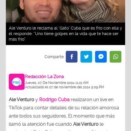
Ale Venturo le reclama al ‘Gato’ Cuba que es frío con ella y
él responde: “Uno tiene golpes en la vida que te hace ser
más frío”
Redacción La Zona
Jueves, 07 De Noviembre 2024 11:21 AM
Actualizado el 07 de noviembre del 2024 5:09 PM
Ale Venturo
y
Rodrigo Cuba
realizaron un live en
TikTok para contar detalles de su relación amorosa
ante todos sus seguidores. El momento que más
llamó la atención fue cuando
Ale Venturo
le