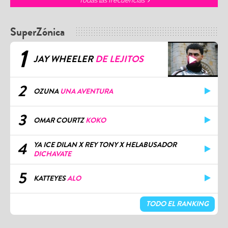
Todas las frecuencias
SuperZónica
1
JAY WHEELER
DE LEJITOS
2
OZUNA
UNA AVENTURA
3
OMAR COURTZ
KOKO
4
YA ICE DILAN X REY TONY X HELABUSADOR
DICHAVATE
5
KATTEYES
ALO
TODO EL RANKING