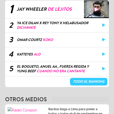
1
JAY WHEELER
DE LEJITOS
2
YA ICE DILAN X REY TONY X HELABUSADOR
DICHAVATE
3
OMAR COURTZ
KOKO
4
KATTEYES
ALO
5
EL BOGUETO, ANUEL AA , FUERZA REGIDA Y
YUNG BEEF
CUANDO NO ERA CANTANTE
TODO EL RANKING
OTROS MEDIOS
Bacilos llega a Lima para poner a
bailar a todos el18 de septiembre en