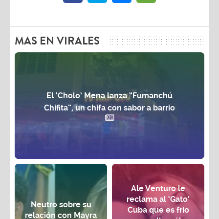
MAS EN VIRALES
El ‘Cholo’ Mena lanza “Fumanchú
Chifita”, un chifa con sabor a barrio
Ale Venturo le
reclama al ‘Gato’
Neutro sobre su
Cuba que es frío
relación con Mayra