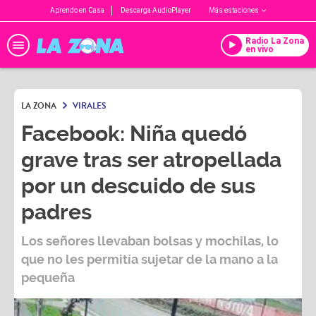
Aprendo en Casa
Descarga AudioPlayer
Más estaciones
Radio La Zona
en vivo
LA ZONA
VIRALES
Facebook: Niña quedó
grave tras ser atropellada
por un descuido de sus
padres
Los señores llevaban bolsas y mochilas, lo
que no les permitía sujetar de la mano a la
pequeña