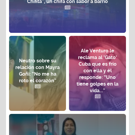
Chifita”, un chifa con sabor a barrio
Ale Venturo le
reclama al ‘Gato’
Neutro sobre su
Cuba que es frío
relación con Mayra
con ella y él
Goñi: “No me ha
responde: “Uno
roto el corazón”
tiene golpes en la
vida...”