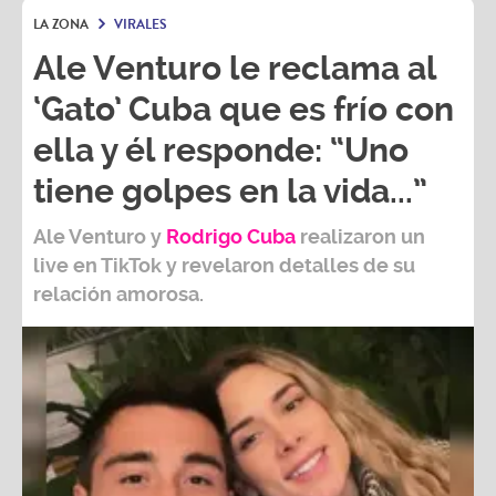
LA ZONA
VIRALES
Ale Venturo le reclama al
‘Gato’ Cuba que es frío con
ella y él responde: “Uno
tiene golpes en la vida...”
Ale Venturo
y
Rodrigo Cuba
realizaron un
live en TikTok y revelaron detalles de su
relación amorosa.