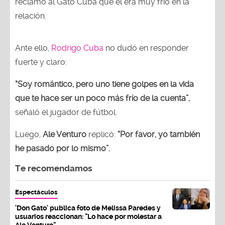
reclamó al Gato Cuba que él era muy frío en la
relación.
Ante ello,
Rodrigo Cuba
no dudó en responder
fuerte y claro:
“Soy romántico, pero uno tiene golpes en la vida
que te hace ser un poco más frío de la cuenta”,
señaló el jugador de fútbol.
Luego,
Ale Venturo
replicó:
“Por favor, yo también
he pasado por lo mismo”.
Te recomendamos
Espectáculos
'Don Gato' publica foto de Melissa Paredes y
usuarios reaccionan: "Lo hace por molestar a