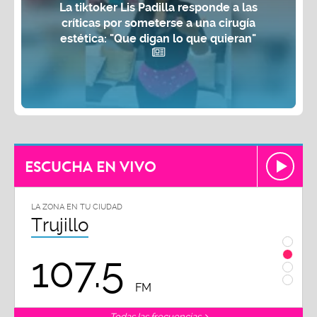
La tiktoker Lis Padilla responde a las
críticas por someterse a una cirugía
estética: "Que digan lo que quieran"
ESCUCHA EN VIVO
LA ZONA EN TU CIUDAD
LA ZON
Trujillo
Chi
107.5
1
FM
Todas las frecuencias