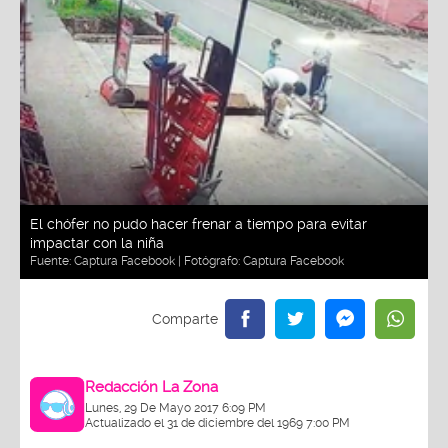
El chófer no pudo hacer frenar a tiempo para evitar
impactar con la niña
Fuente:
Captura Facebook
| Fotógrafo:
Captura Facebook
Redacción La Zona
Lunes, 29 De Mayo 2017 6:09 PM
Actualizado el 31 de diciembre del 1969 7:00 PM