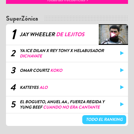
SuperZónica
1
JAY WHEELER
DE LEJITOS
2
YA ICE DILAN X REY TONY X HELABUSADOR
DICHAVATE
3
OMAR COURTZ
KOKO
4
KATTEYES
ALO
5
EL BOGUETO, ANUEL AA , FUERZA REGIDA Y
YUNG BEEF
CUANDO NO ERA CANTANTE
TODO EL RANKING