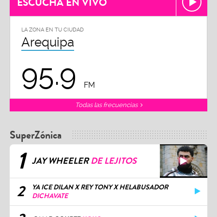
ESCUCHA EN VIVO
LA ZONA EN TU CIUDAD
Arequipa
95.9
FM
Todas las frecuencias
SuperZónica
1
JAY WHEELER
DE LEJITOS
2
YA ICE DILAN X REY TONY X HELABUSADOR
DICHAVATE