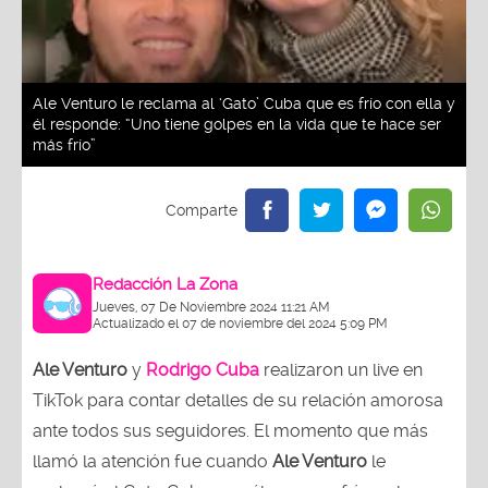
Ale Venturo le reclama al ‘Gato’ Cuba que es frío con ella y
él responde: “Uno tiene golpes en la vida que te hace ser
más frío”
Redacción La Zona
Jueves, 07 De Noviembre 2024 11:21 AM
Actualizado el 07 de noviembre del 2024 5:09 PM
Ale Venturo
y
Rodrigo Cuba
realizaron un live en
TikTok para contar detalles de su relación amorosa
ante todos sus seguidores. El momento que más
llamó la atención fue cuando
Ale Venturo
le