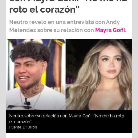
roto el corazón”
Neutro
reveló en una entrevista con
Andy
Melendez
sobre su relación con
Mayra Goñi.
Neutro sobre su relación con Mayra Goñi: “No me ha roto
el corazón”
Fuente:
Difusión