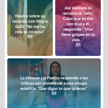
Ale Venturo le
reclama al ‘Gato’
Neutro sobre su
Cuba que es frío
relación con Mayra
con ella y él
Goñi: “No me ha
responde: “Uno
roto el corazón”
tiene golpes en la
vida...”
La tiktoker Lis Padilla responde a las
críticas por someterse a una cirugía
estética: "Que digan lo que quieran"