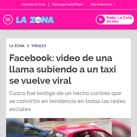
Aprendo en Casa
Descarga AudioPlayer
Más estaciones
Radio La Zona
en vivo
LA ZONA
VIRALES
Facebook: video de una
llama subiendo a un taxi
se vuelve viral
Cusco fue testigo de un hecho curioso que
se convirtió en tendencia en todas las redes
sociales