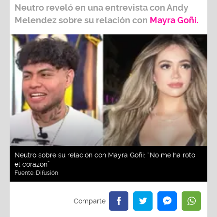
Neutro
reveló en una entrevista con
Andy
Melendez
sobre su relación con
Mayra Goñi.
Neutro sobre su relación con Mayra Goñi: “No me ha roto
el corazón”
Fuente:
Difusión