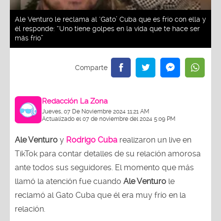
Ale Venturo le reclama al ‘Gato’ Cuba que es frío con ella y
él responde: “Uno tiene golpes en la vida que te hace ser
más frío”
Redacción La Zona
Jueves, 07 De Noviembre 2024 11:21 AM
Actualizado el 07 de noviembre del 2024 5:09 PM
Ale Venturo
y
Rodrigo Cuba
realizaron un live en
TikTok para contar detalles de su relación amorosa
ante todos sus seguidores. El momento que más
llamó la atención fue cuando
Ale Venturo
le
reclamó al Gato Cuba que él era muy frío en la
relación.