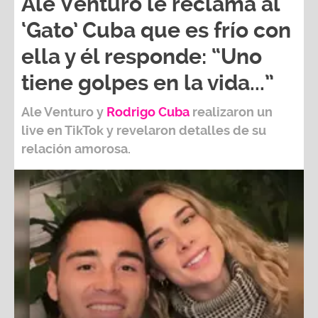
Ale Venturo le reclama al
‘Gato’ Cuba que es frío con
ella y él responde: “Uno
tiene golpes en la vida...”
Ale Venturo
y
Rodrigo Cuba
realizaron un
live en TikTok y revelaron detalles de su
relación amorosa.