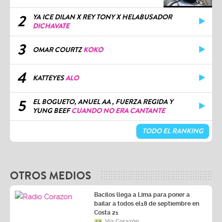
2
YA ICE DILAN X REY TONY X HELABUSADOR
DICHAVATE
3
OMAR COURTZ
KOKO
4
KATTEYES
ALO
5
EL BOGUETO, ANUEL AA , FUERZA REGIDA Y
YUNG BEEF
CUANDO NO ERA CANTANTE
TODO EL RANKING
OTROS MEDIOS
Bacilos llega a Lima para poner a
bailar a todos el18 de septiembre en
Costa 21
Vía Corazón