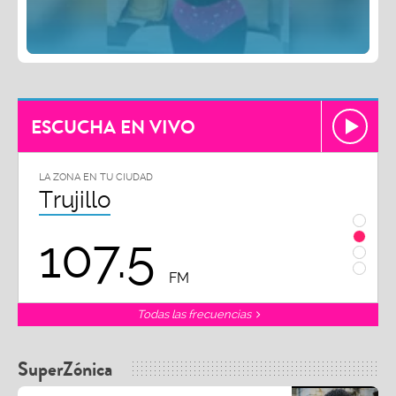
ESCUCHA EN VIVO
LA ZONA EN TU CIUDAD
LA ZON
Trujillo
Chi
107.5
1
FM
Todas las frecuencias
SuperZónica