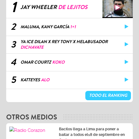
1
JAY WHEELER
DE LEJITOS
2
MALUMA, KANY GARCÍA
1+1
3
YA ICE DILAN X REY TONY X HELABUSADOR
DICHAVATE
4
OMAR COURTZ
KOKO
5
KATTEYES
ALO
TODO EL RANKING
OTROS MEDIOS
Bacilos llega a Lima para poner a
bailar a todos el18 de septiembre en