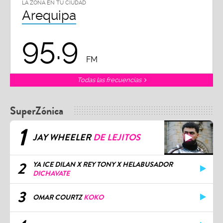
LA ZONA EN TU CIUDAD
Arequipa
95.9
FM
Todas las frecuencias
SuperZónica
1
JAY WHEELER
DE LEJITOS
2
YA ICE DILAN X REY TONY X HELABUSADOR
DICHAVATE
3
OMAR COURTZ
KOKO