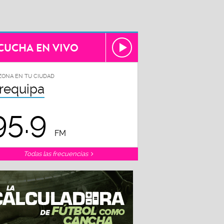
CUCHA EN VIVO
ZONA EN TU CIUDAD
requipa
95.9
FM
Todas las frecuencias