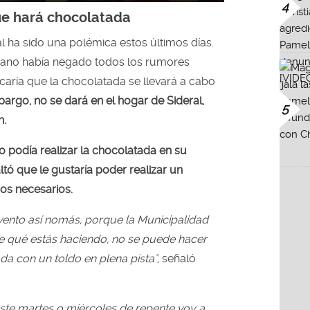
4
ue hará chocolatada
l ha sido una polémica estos últimos días.
ano había negado todos los rumores
icaría que la chocolatada se llevará a cabo
argo, no se dará en el hogar de Sideral,
5
n.
o podía realizar la chocolatada en su
tó que le gustaría poder realizar un
os necesarios.
ento así nomás, porque la Municipalidad
e qué estás haciendo, no se puede hacer
a con un toldo en plena pista",
señaló
este martes o miércoles de repente voy a