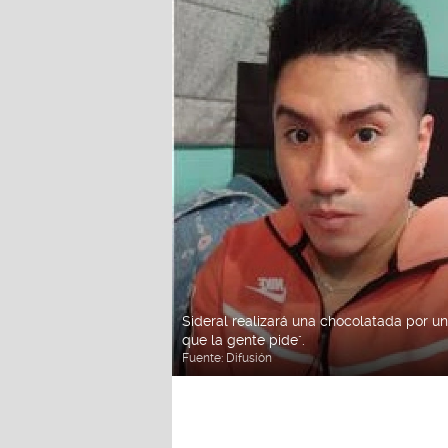
Sideral realizará una chocolatada por u
que la gente pide".
Fuente:
Difusión