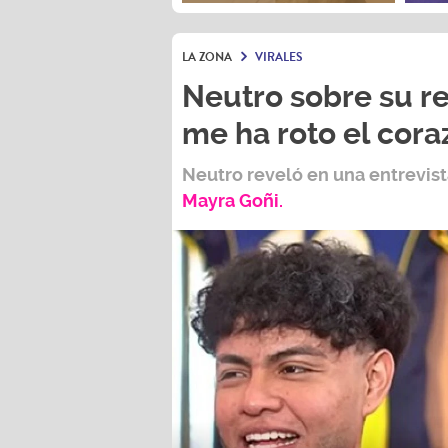
LA ZONA
VIRALES
Neutro sobre su re
me ha roto el cora
Neutro
reveló en una entrevis
Mayra Goñi.