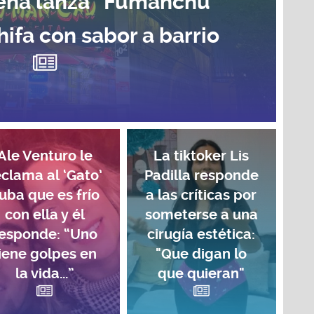
Mena lanza “Fumanchú
chifa con sabor a barrio
Ale Venturo le
La tiktoker Lis
eclama al ‘Gato’
Padilla responde
uba que es frío
a las críticas por
con ella y él
someterse a una
esponde: “Uno
cirugía estética:
iene golpes en
"Que digan lo
la vida...”
que quieran"