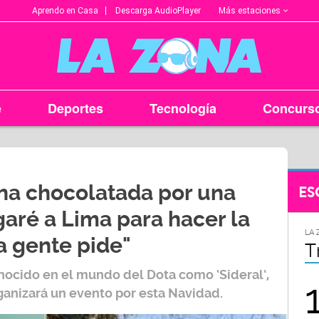
Más estaciones
Aprendo en Casa
Descarga AudioPlayer
e
Deportes
Tecnología
Concurs
una chocolatada por una
ES
aré a Lima para hacer la
LA ZONA EN TU CIUDAD
LA 
a gente pide"
Arequipa
T
nocido en el mundo del Dota como ‘Sideral’,
95.9
rganizará un evento por esta Navidad.
FM