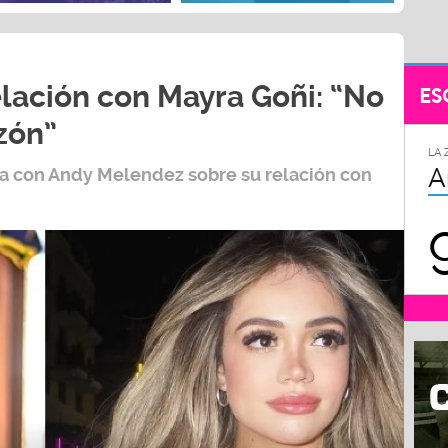
lación con Mayra Goñi: “No
ES
zón”
LA 
A
ta con
Andy Melendez
sobre su relación con