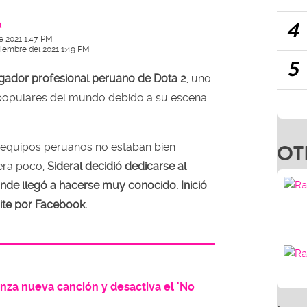
4
a
e 2021 1:47 PM
ciembre del 2021 1:49 PM
5
ugador profesional peruano de Dota 2
, uno
populares del mundo debido a su escena
OT
os equipos peruanos no estaban bien
era poco,
Sideral decidió dedicarse al
de llegó a hacerse muy conocido. Inició
ite por Facebook.
anza nueva canción y desactiva el 'No