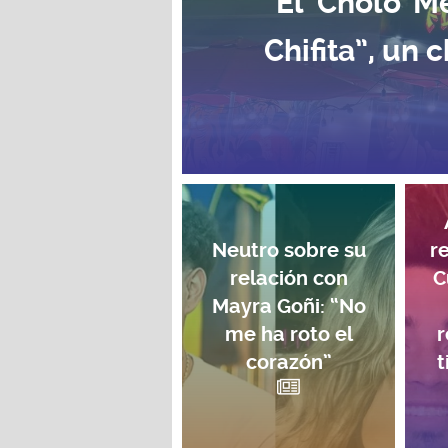
El ‘Cholo’ 
Chifita”, un 
Neutro sobre su
r
relación con
C
Mayra Goñi: “No
me ha roto el
r
corazón”
t