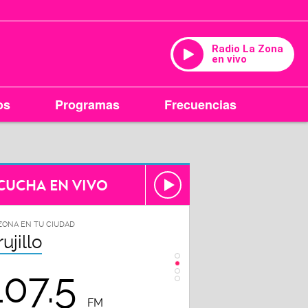
Radio La Zona
en vivo
os
Programas
Frecuencias
CUCHA EN VIVO
ZONA EN TU CIUDAD
LA ZONA EN TU CIUDAD
rujillo
Chiclayo
107.5
102.3
FM
FM