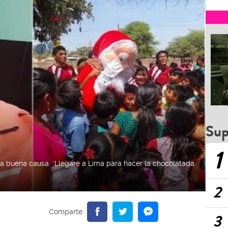
Sup
1
na buena causa: "Llegaré a Lima para hacer la chocolatada
2
3