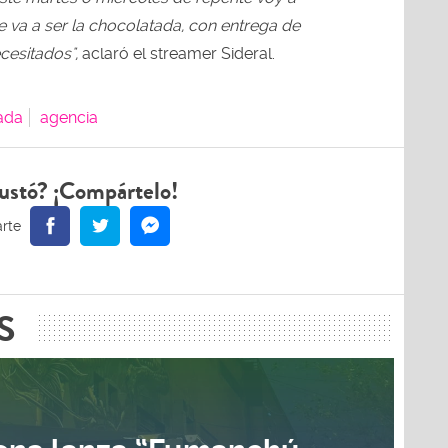
e va a ser la chocolatada, con entrega de
cesitados",
aclaró el streamer Sideral.
ada
agencia
ustó? ¡Compártelo!
S