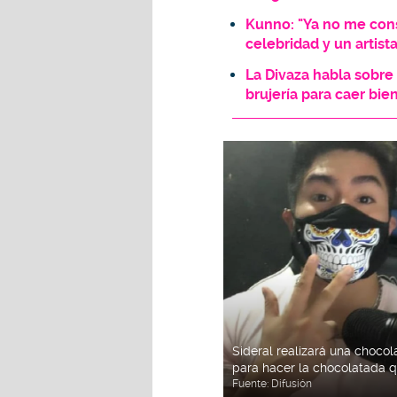
Kunno: "Ya no me cons
celebridad y un artista
La Divaza habla sobre
brujería para caer bie
Sideral realizará una choco
para hacer la chocolatada q
Fuente:
Difusión