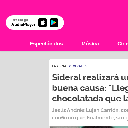
Descarga
AudioPlayer
Espectáculos
Música
Cin
LA ZONA
VIRALES
Sideral realizará 
buena causa: "Lleg
chocolatada que l
Jesús Andrés Luján Carrión, co
confirmó que, finalmente, sí o