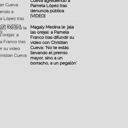
Cueva agrediendo a
Pamela López tras
denuncia pública
[VIDEO]
Magaly Medina le 'jala
las orejas' a Pamela
Franco tras difundir su
video con Christian
Cueva: "No te estás
llevando el premio
mayor, sino a un
borracho, a un pegalón"