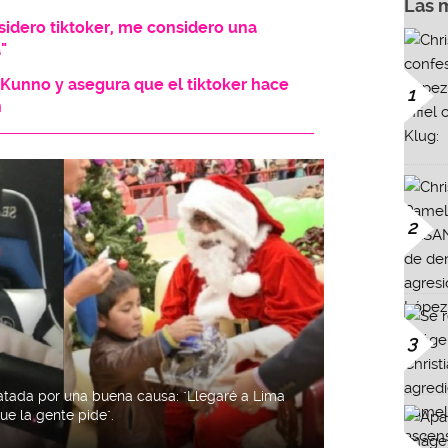
Las 
idero tiktoker, me considero una
"
 Kunno y asegura que el tiktoker hace
1
n
2
3
latada por una buena causa: "Llegaré a Lima
ue la gente pide".