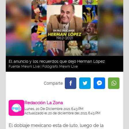
El anuncio y los recuerdos que dejó Herman López
Fuente:
Mewni Live
| Fotógrafo:
Mewni Live
Redacción La Zona
Lunes, 20 De Diciembre 2021 6:43 PM
Actualizado el 20 de diciembre del 2021 6:43 PM
El doblaje mexicano esta de luto, luego de la