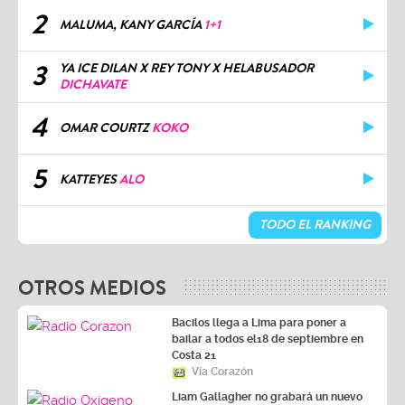
2
MALUMA, KANY GARCÍA
1+1
3
YA ICE DILAN X REY TONY X HELABUSADOR
DICHAVATE
4
OMAR COURTZ
KOKO
5
KATTEYES
ALO
TODO EL RANKING
OTROS MEDIOS
Bacilos llega a Lima para poner a
bailar a todos el18 de septiembre en
Costa 21
Vía Corazón
Liam Gallagher no grabará un nuevo