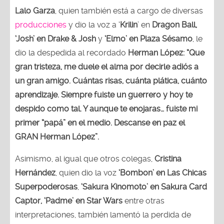
Lalo Garza
, quien también está a cargo de diversas
producciones
y dio la voz a ‘
Krilin
’ en
Dragon Ball,
‘Josh’ en Drake & Josh
y
‘Elmo’ en Plaza Sésamo
, le
dio la despedida al recordado
Herman López:
“Que
gran tristeza, me duele el alma por decirle adiós a
un gran amigo. Cuántas risas, cuánta plática, cuánto
aprendizaje. Siempre fuiste un guerrero y hoy te
despido como tal. Y aunque te enojaras… fuiste mi
primer “papá” en el medio. Descanse en paz el
GRAN Herman López”.
Asimismo, al igual que otros colegas,
Cristina
Hernández
, quien dio la voz
‘Bombon’ en Las Chicas
Superpoderosas
,
‘Sakura Kinomoto’ en Sakura Card
Captor, ‘Padme’ en Star Wars
entre otras
interpretaciones, también lamentó la perdida de