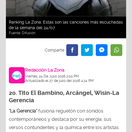
Ranking La Zona: Estas son las canciones más escuchadas
de la semana del 24/07
Fuente:
Difusión
Redacción La Zona
Viernes, 24 De Julio 2026 2:00 PM
Actualizado el 27 de julio del 2026 4:24 PM
20.
Tito El Bambino, Arcángel, Wisin-La
Gerencia
"La Gerencia"
fusiona reguetón con sonidos
contemporáneos y destaca por su energía, sus
versos contundentes y la química entre los artistas.