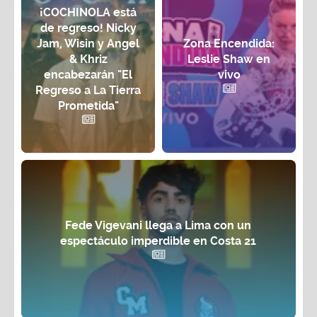
¡COCHINOLA está
de regreso! Nicky
Jam, Wisin y Angel
Zona Encendida:
& Khriz
Leslie Shaw en
encabezarán "El
vivo
Regreso a La Tierra
Prometida"
Fede Vigevani llega a Lima con un
espectáculo imperdible en Costa 21