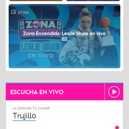
Zona Encendida: Leslie Shaw en vivo
ESCUCHA EN VIVO
LA ZONA EN TU CIUDAD
LA ZON
Trujillo
Chi