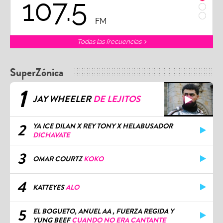
107.5
1
FM
Todas las frecuencias
SuperZónica
1
JAY WHEELER
DE LEJITOS
2
YA ICE DILAN X REY TONY X HELABUSADOR
DICHAVATE
3
OMAR COURTZ
KOKO
4
KATTEYES
ALO
5
EL BOGUETO, ANUEL AA , FUERZA REGIDA Y
YUNG BEEF
CUANDO NO ERA CANTANTE