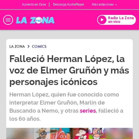
Aprendo en Casa
Descarga AudioPlayer
Más estaciones
Radio La Zona
en vivo
LA ZONA
COMICS
Falleció Herman López, la
voz de Elmer Gruñón y más
personajes icónicos
Herman López
, quien fue conocido como
interpretar Elmer Gruñón, Marlín de
Buscando a Nemo, y otras
series
, falleció a
los 60 años.