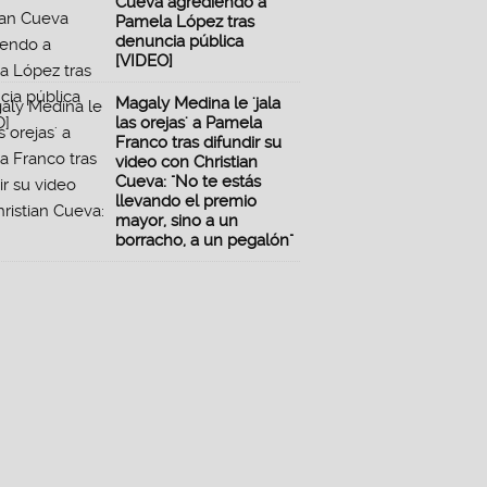
Cueva agrediendo a
Pamela López tras
denuncia pública
[VIDEO]
Magaly Medina le 'jala
las orejas' a Pamela
Franco tras difundir su
video con Christian
Cueva: "No te estás
llevando el premio
mayor, sino a un
borracho, a un pegalón"