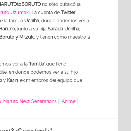
NARUTOtoBORUTO
no sólo publicó la
ruto Uzumaki
. La cuenta de
Twitter
e la familia
Uchiha
, donde podemos ver a
 Haruno
, junto a su hija
Sarada Uchiha
,
Boruto y Mitzuki,
y tienen como maestro a
mos ver a la ‘
familia
’ que tiene
ite, en donde podemos ver a su hijo
o
y
Karin
, ex miembros del equipo que
: Naruto Next Generations
Anime