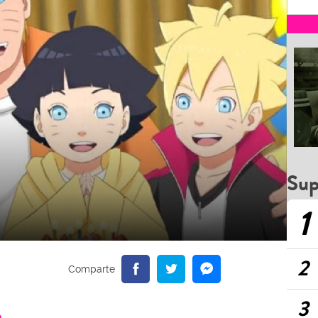
Sup
1
2
3
a