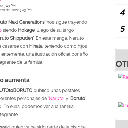
22 5:43 PM
4
ero del 2022 5:43 PM
uto Next Generations’
nos sigue trayendo
5
o
siendo
Hokage
, luego de su largo
ruto Shippuden’
. En este manga, Naruto
de casarse con
Hinata
, teniendo como hijos
entemente, una ilustración oficial por año
OT
egrante de la familia.
uto aumenta
UTOtoBORUTO
publicó unas postales
erentes personajes de ‘
Naruto
’ y ‘
Boruto
’
 En ellas, podemos ver a la familia
tegrante.
waki
, quien ya ha sido parte de la historia