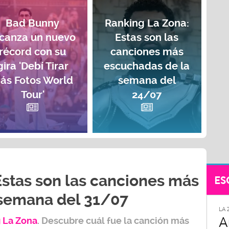
Bad Bunny
Ranking La Zona:
lcanza un nuevo
Estas son las
récord con su
canciones más
gira 'Debí Tirar
escuchadas de la
ás Fotos World
semana del
Tour'
24/07
Estas son las canciones más
ES
 semana del 31/07
LA 
A
 L
a Zona
.
Descubre cuál fue la canción más