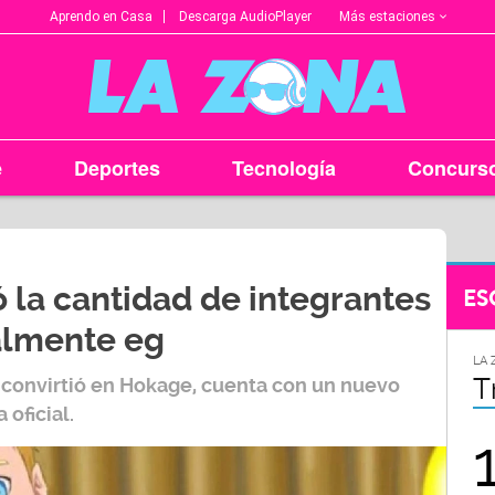
Más estaciones
Aprendo en Casa
Descarga AudioPlayer
e
Deportes
Tecnología
Concurs
 la cantidad de integrantes
ES
ialmente eg
LA ZONA EN TU CIUDAD
LA 
Arequipa
T
e convirtió en
Hokage
, cuenta con un nuevo
oficial.
95.9
FM