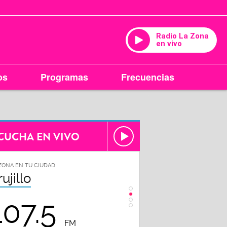
Radio La Zona
en vivo
os
Programas
Frecuencias
CUCHA EN VIVO
ZONA EN TU CIUDAD
LA ZONA EN TU CIUDAD
rujillo
Chiclayo
107.5
102.3
FM
FM