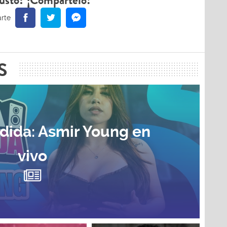
ustó? ¡Compártelo!
S
dida: Asmir Young en
vivo