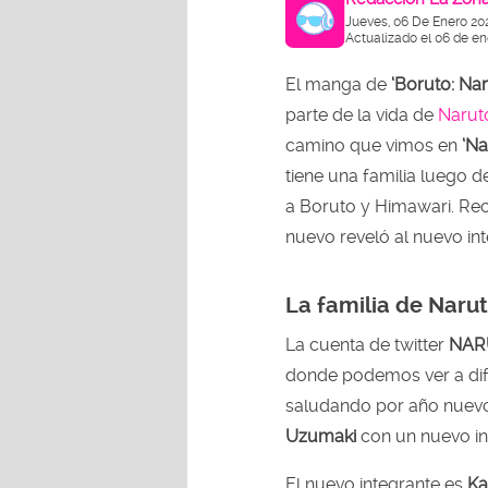
Jueves, 06 De Enero 20
Actualizado el 06 de en
El manga de
‘Boruto: Nar
parte de la vida de
Narut
camino que vimos en
‘Na
tiene una familia luego 
a Boruto y Himawari. Reci
nuevo reveló al nuevo int
La familia de Nar
La cuenta de twitter
NAR
donde podemos ver a dif
saludando por año nuevo.
Uzumaki
con un nuevo in
El nuevo integrante es
Ka