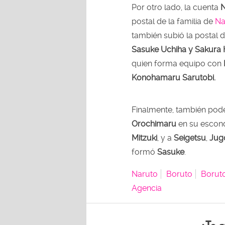
Por otro lado, la cuenta
postal de la familia de
Na
también subió la postal d
Sasuke Uchiha y Sakura
quien forma equipo con
Konohamaru Sarutobi.
Finalmente, también pode
Orochimaru
en su escond
Mitzuki
, y a
Seigetsu
,
Jug
formó
Sasuke
.
Naruto
Boruto
Boruto
Agencia