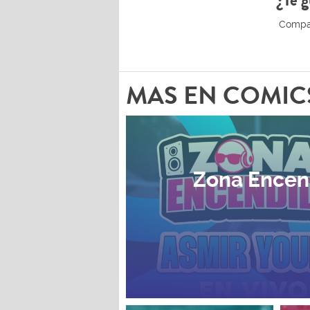
¿Te g
MAS EN COMIC
Zona Encen