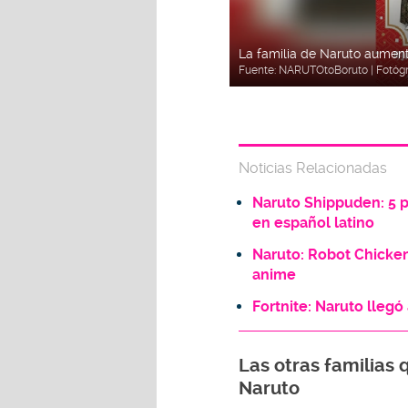
La familia de Naruto aumen
Fuente:
NARUTOtoBoruto
| Fotóg
Noticias Relacionadas
Naruto Shippuden: 5 p
en español latino
Naruto: Robot Chicken
anime
Fortnite: Naruto llegó
Las otras familias
Naruto