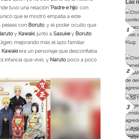
Las 
onde tuvo una relación
‘Padre e hijo
’ con
 único que le mostró empatía a este
s peleas con
Boruto
, y el poder oculto que
1
aruto
y
Kawaki
, junto a
Sasuke
y
Boruto
Jigen, mejorando más el lazo familiar
,
Kawaki
era un personaje que desconfiaba
il infancia que vivió, y
Naruto
poco a poco
2
3