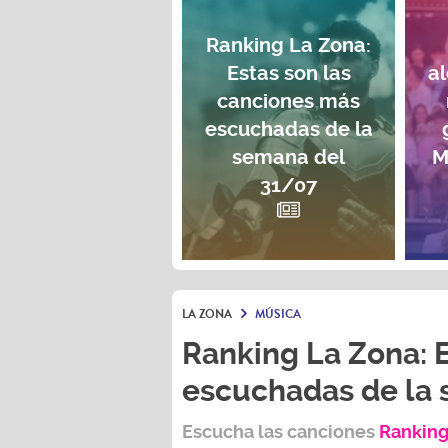
Ranking La Zona:
Estas son las
a
canciones más
escuchadas de la
semana del
M
31/07
LA ZONA
MÚSICA
Ranking La Zona: 
escuchadas de la
Escucha las canciones
Ranking