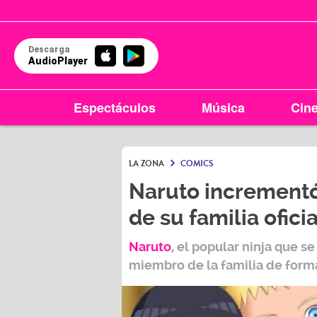
Descarga
AudioPlayer
Espectáculos
Música
Cin
LA ZONA
COMICS
Naruto incrementó
de su familia ofic
Naruto
, el popular ninja que s
miembro de la familia de forma 