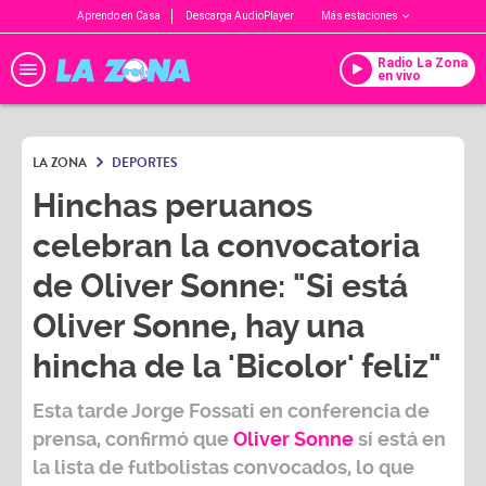
Aprendo en Casa
Descarga AudioPlayer
Más estaciones
Radio La Zona
en vivo
LA ZONA
DEPORTES
Hinchas peruanos
celebran la convocatoria
de Oliver Sonne: "Si está
Oliver Sonne, hay una
hincha de la 'Bicolor' feliz"
Esta tarde
Jorge Fossati
en conferencia de
prensa, confirmó que
Oliver Sonne
sí está en
la lista de futbolistas convocados, lo que