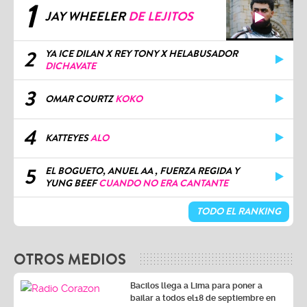
1
JAY WHEELER
DE LEJITOS
2
YA ICE DILAN X REY TONY X HELABUSADOR
DICHAVATE
3
OMAR COURTZ
KOKO
4
KATTEYES
ALO
5
EL BOGUETO, ANUEL AA , FUERZA REGIDA Y
YUNG BEEF
CUANDO NO ERA CANTANTE
TODO EL RANKING
OTROS MEDIOS
Bacilos llega a Lima para poner a
bailar a todos el18 de septiembre en