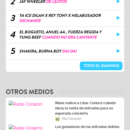
2
JAY WHEELER
DE LEJITOS
3
YA ICE DILAN X REY TONY X HELABUSADOR
DICHAVATE
4
EL BOGUETO, ANUEL AA , FUERZA REGIDA Y
YUNG BEEF
CUANDO NO ERA CANTANTE
5
SHAKIRA, BURNA BOY
DAI DAI
TODO EL RANKING
OTROS MEDIOS
Maná vuelve a Lima: Conoce cuándo
inicia la venta de entradas para su
esperado concierto
Vía Corazón
Los ganadores de las entradas dobles
+ Meet & Greet para el concierto de El