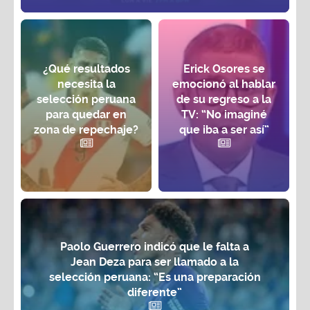
¿Qué resultados
Erick Osores se
necesita la
emocionó al hablar
selección peruana
de su regreso a la
para quedar en
TV: “No imaginé
zona de repechaje?
que iba a ser así”
Paolo Guerrero indicó que le falta a
Jean Deza para ser llamado a la
selección peruana: “Es una preparación
diferente”