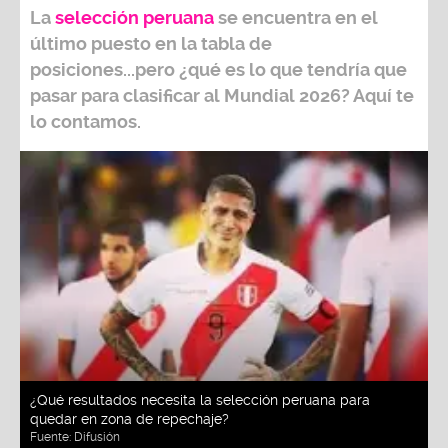
La
selección peruana
se encuentra en el
último puesto en la tabla de
posiciones...pero ¿qué es lo que tendría que
pasar para clasificar al
Mundial 2026?
Aquí te
lo contamos.
¿Qué resultados necesita la selección peruana para
quedar en zona de repechaje?
Fuente:
Difusión