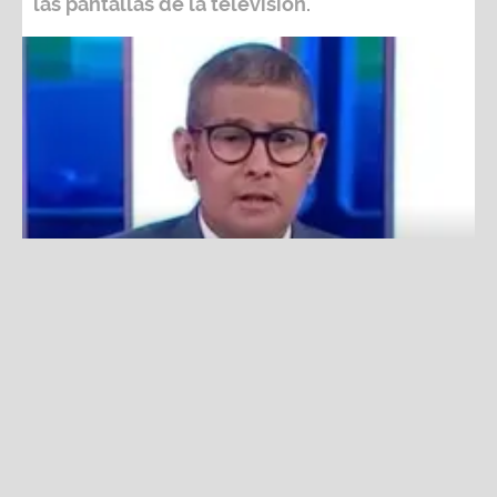
Erick Osores se emocionó al hablar de su regreso a la TV:
“No imaginé que iba a ser así”
Fuente:
América TV
Redacción La Zona
Lunes, 11 De Noviembre 2024 11:57 AM
Actualizado el 11 de noviembre del 2024 11:57 AM