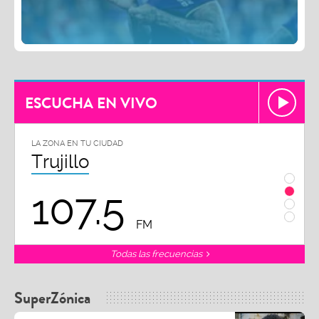
ESCUCHA EN VIVO
LA ZONA EN TU CIUDAD
LA ZON
Trujillo
Chi
107.5
1
FM
Todas las frecuencias
SuperZónica