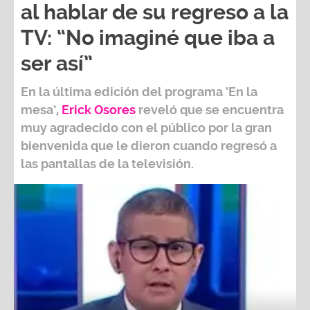
TV: “No imaginé que iba a
ser así”
En la última edición del programa ‘En la
mesa’,
Erick Osores
reveló que se encuentra
muy agradecido con el público por la gran
bienvenida que le dieron cuando regresó a
las pantallas de la televisión.