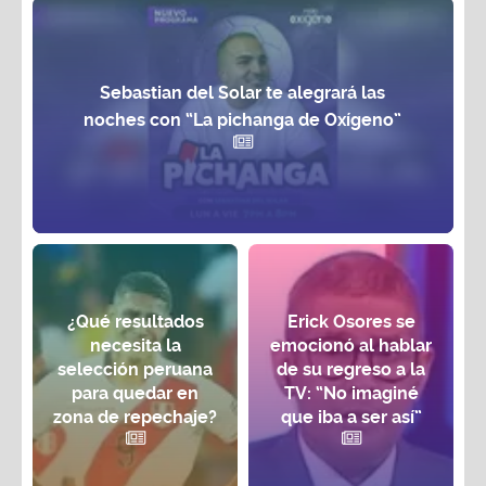
Sebastian del Solar te alegrará las
noches con “La pichanga de Oxígeno”
¿Qué resultados
Erick Osores se
necesita la
emocionó al hablar
selección peruana
de su regreso a la
para quedar en
TV: “No imaginé
zona de repechaje?
que iba a ser así”