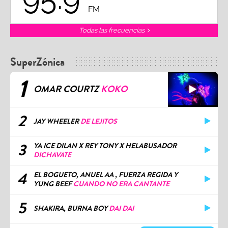
FM
Todas las frecuencias
SuperZónica
1
OMAR COURTZ
KOKO
2
JAY WHEELER
DE LEJITOS
3
YA ICE DILAN X REY TONY X HELABUSADOR
DICHAVATE
4
EL BOGUETO, ANUEL AA , FUERZA REGIDA Y
YUNG BEEF
CUANDO NO ERA CANTANTE
5
SHAKIRA, BURNA BOY
DAI DAI