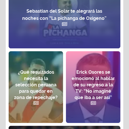
Sebastian del Solar te alegrará las
noches con “La pichanga de Oxígeno”
¿Qué resultados
Erick Osores se
necesita la
emocionó al hablar
selección peruana
de su regreso a la
para quedar en
TV: “No imaginé
zona de repechaje?
que iba a ser así”