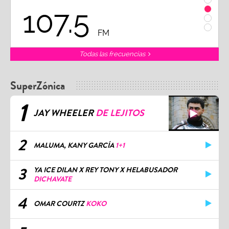
107.5
1
FM
Todas las frecuencias
SuperZónica
1
JAY WHEELER
DE LEJITOS
2
MALUMA, KANY GARCÍA
1+1
3
YA ICE DILAN X REY TONY X HELABUSADOR
DICHAVATE
4
OMAR COURTZ
KOKO