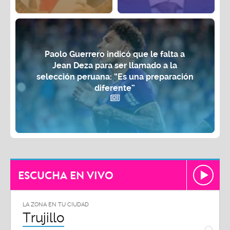
Paolo Guerrero indicó que le falta a
Jean Deza para ser llamado a la
selección peruana: “Es una preparación
diferente”
ESCUCHA EN VIVO
LA ZONA EN TU CIUDAD
LA ZON
Trujillo
Chi