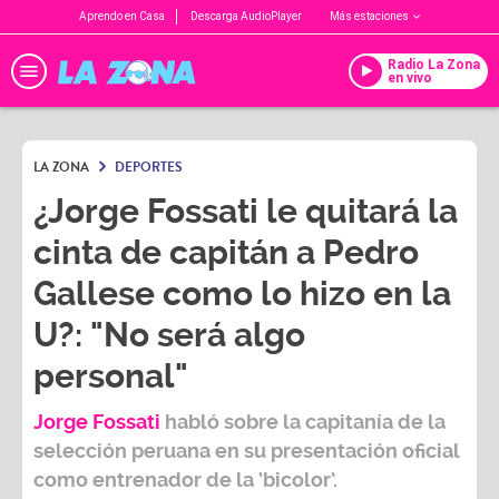
Aprendo en Casa
Descarga AudioPlayer
Más estaciones
Radio La Zona
en vivo
LA ZONA
DEPORTES
¿Jorge Fossati le quitará la
cinta de capitán a Pedro
Gallese como lo hizo en la
U?: "No será algo
personal"
Jorge Fossati
habló sobre la capitanía de la
selección peruana en su presentación oficial
como entrenador de la ‘bicolor’.