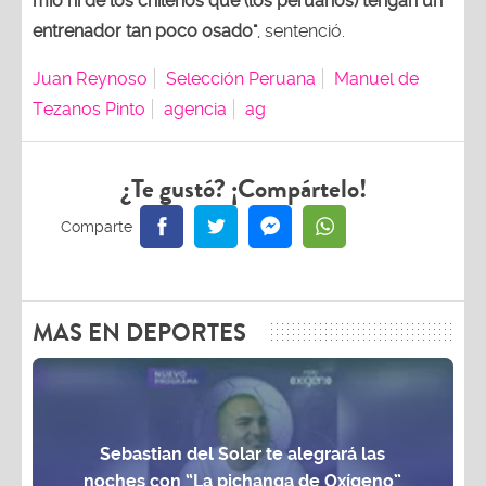
mío ni de los chilenos que (los peruanos) tengan un
entrenador tan poco osado"
, sentenció.
Juan Reynoso
Selección Peruana
Manuel de
Tezanos Pinto
agencia
ag
¿Te gustó? ¡Compártelo!
MAS EN DEPORTES
Sebastian del Solar te alegrará las
noches con “La pichanga de Oxígeno”