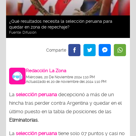
¿Qué resultados necesita la selección peruana para
quedar en zona de repechaje?
Fuente:
Difusión
Redacción La Zona
Miércoles, 20 De Noviembre 2024 1:10 PM
Actualizado el 20 de noviembre del 2024 1:10 PM
La
selección peruana
decepcionó a más de un
hincha tras perder contra Argentina y quedar en el
último puesto en la tabla de posiciones de las
Eliminatorias.
La
selección peruana
tiene solo 07 puntos y casi no