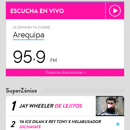
ESCUCHA EN VIVO
LA ZONA EN TU CIUDAD
Arequipa
95.9
FM
Todas las frecuencias
SuperZónica
1
JAY WHEELER
DE LEJITOS
2
YA ICE DILAN X REY TONY X HELABUSADOR
DICHAVATE