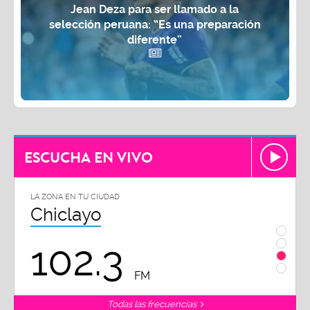
Jean Deza para ser llamado a la
selección peruana: “Es una preparación
diferente”
ESCUCHA EN VIVO
LA ZONA EN TU CIUDAD
LA ZON
Chiclayo
Piu
102.3
9
FM
Todas las frecuencias