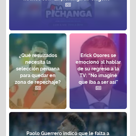
¿Qué resultados
Erick Osores se
necesita la
emocionó al hablar
selección peruana
de su regreso a la
para quedar en
TV: “No imaginé
zona de repechaje?
que iba a ser así”
Paolo Guerrero indicó que le falta a