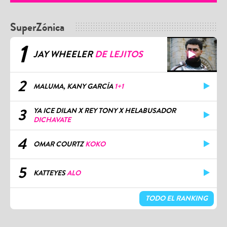
SuperZónica
1
JAY WHEELER
DE LEJITOS
2
MALUMA, KANY GARCÍA
1+1
3
YA ICE DILAN X REY TONY X HELABUSADOR
DICHAVATE
4
OMAR COURTZ
KOKO
5
KATTEYES
ALO
TODO EL RANKING