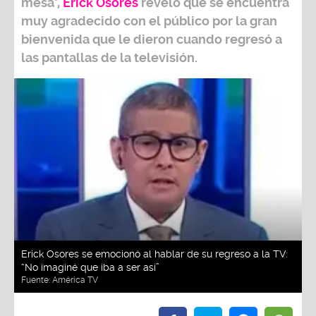
mesa’,
Erick Osores
reveló que se encuentra
muy agradecido con el público por la gran
bienvenida que le dieron cuando regresó a
las pantallas de la televisión.
Erick Osores se emocionó al hablar de su regreso a la TV:
“No imaginé que iba a ser así”
Fuente:
América TV