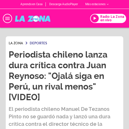
Aprendo en Casa
Descarga AudioPlayer
Más estaciones
Radio La Zona
en vivo
LA ZONA
DEPORTES
Periodista chileno lanza
dura crítica contra Juan
Reynoso: "Ojalá siga en
Perú, un rival menos"
[VIDEO]
El periodista chileno
Manuel De Tezanos
Pinto
no se guardó nada y lanzó una dura
crítica contra el director técnico de la