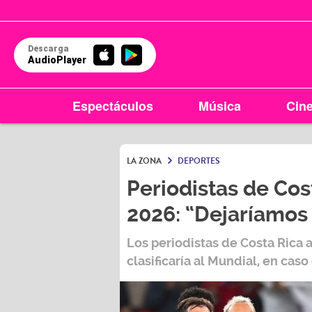
Descarga
AudioPlayer
Espectáculos
Música
Cin
LA ZONA
DEPORTES
Periodistas de Cos
2026: “Dejaríamos 
Los periodistas de
Costa Rica
a
clasificaría al
Mundial
, en caso