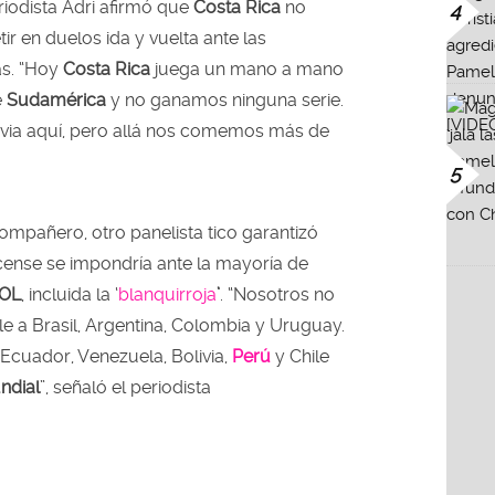
eriodista Adri afirmó que
Costa Rica
no
4
r en duelos ida y vuelta ante las
s. “Hoy
Costa Rica
juega un mano a mano
e
Sudamérica
y no ganamos ninguna serie.
via aquí, pero allá nos comemos más de
5
ompañero, otro panelista tico garantizó
icense se impondría ante la mayoría de
OL
, incluida la ‘
blanquirroja
’
. “Nosotros no
 a Brasil, Argentina, Colombia y Uruguay.
 Ecuador, Venezuela, Bolivia,
Perú
y Chile
ndial
”, señaló el periodista