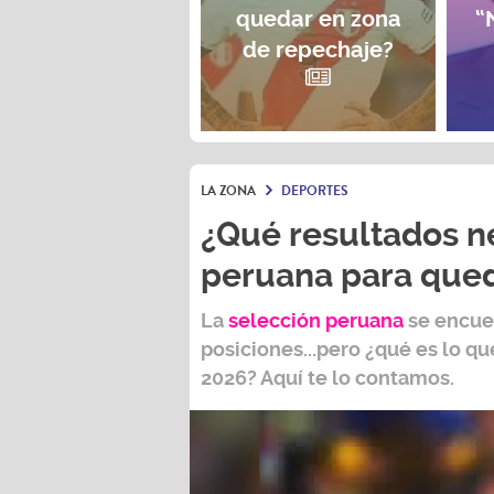
quedar en zona
“
de repechaje?
LA ZONA
DEPORTES
¿Qué resultados ne
peruana para qued
La
selección peruana
se encuen
posiciones...pero ¿qué es lo que
2026?
Aquí te lo contamos.