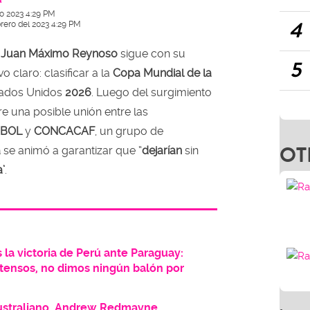
ro 2023 4:29 PM
4
brero del 2023 4:29 PM
e
Juan Máximo Reynoso
sigue con su
5
o claro: clasificar a la
Copa Mundial de la
ados Unidos
2026
. Luego del surgimiento
 una posible unión entre las
BOL
y
CONCACAF
, un grupo de
OT
a
se animó a garantizar que “
dejarían
sin
’
.
 la victoria de Perú ante Paraguay:
tensos, no dimos ningún balón por
australiano, Andrew Redmayne,