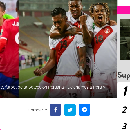
Sup
1
el fútbol de la Selección Peruana: “Dejaríamos a Perú y
2
3
a