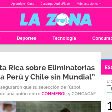
Más estaciones
Aprendo en Casa
Descarga AudioPlayer
e
Deportes
Tecnología
Concurs
ta Rica sobre Eliminatorias
ES
a Perú y Chile sin Mundial”
LA ZONA EN TU CIUDAD
LA 
Arequipa
T
seguraron que su selección de fútbol
 de una unión entre
CONMEBOL
y
CONCACAF
.
95.9
FM