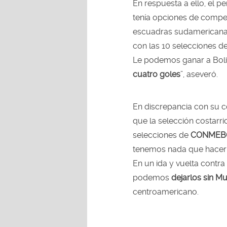
En respuesta a ello, el p
tenía opciones de competi
escuadras sudamericana
con las 10 selecciones d
Le podemos ganar a Boli
cuatro goles
”, aseveró.
En discrepancia con su c
que la selección costarr
selecciones de
CONMEB
tenemos nada que hacerle
En un ida y vuelta contra
podemos
dejarlos
sin
Mu
centroamericano.