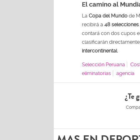
El camino al Mundi
La
Copa del Mundo
de M
recibirá a
48 selecciones
contará con dos cupos ex
clasificarán directament
intercontinental
.
Selección Peruana
Cos
eliminatorias
agencia
¿Te g
MAS EN DEPOR