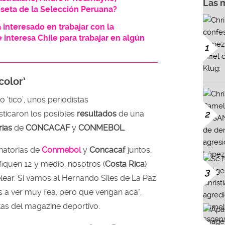
Las 
seta de la Selección Peruana?
 interesado en trabajar con la
 interesa Chile para trabajar en algún
1
color’
‘tico’, unos periodistas
ticaron los posibles
resultados
de una
2
rias
de
CONCACAF
y
CONMEBOL
.
inatorias de
Conmebol
y
Concacaf
juntos,
fiquen 12 y medio, nosotros (
Costa Rica
)
3
ear. Si vamos al Hernando Siles de La Paz
s a ver muy fea, pero que vengan acá",
tas del magazine deportivo.