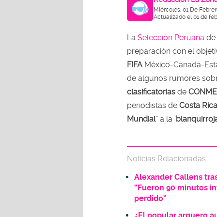
Miércoles, 01 De Febre
Actualizado el 01 de fe
La
Selección Peruana
d
preparación con el objetiv
FIFA
México-Canadá-Est
de algunos rumores sobre
clasificatorias
de
CONME
periodistas de
Costa Ric
Mundial
” a la ‘
blanquirroja
Noticias Relacionadas
Alexander Callens tras
“Fueron 90 minutos in
perdido”
¿El popular arquero 