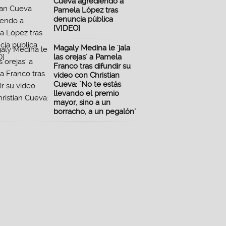
Cueva agrediendo a
Pamela López tras
denuncia pública
[VIDEO]
Magaly Medina le 'jala
las orejas' a Pamela
Franco tras difundir su
video con Christian
Cueva: "No te estás
llevando el premio
mayor, sino a un
borracho, a un pegalón"