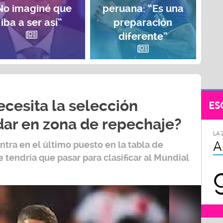
No imaginé que
peruana: “Es una
iba a ser así”
preparación
diferente”
cesita la selección
ES
ar en zona de repechaje?
LA 
A
tra en el último puesto en la tabla de
 tendría que pasar para clasificar al
Mundial