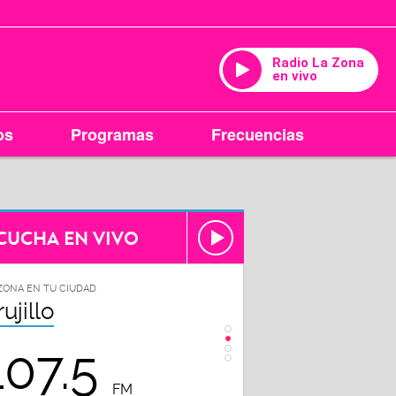
Radio La Zona
en vivo
os
Programas
Frecuencias
CUCHA EN VIVO
ZONA EN TU CIUDAD
LA ZONA EN TU CIUDAD
rujillo
Chiclayo
107.5
102.3
FM
FM