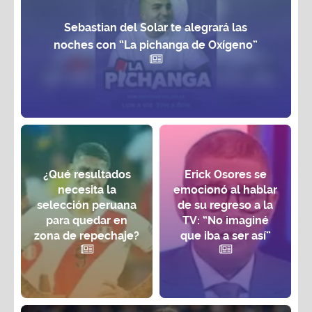
Sebastian del Solar te alegrará las
noches con “La pichanga de Oxígeno”
¿Qué resultados
Erick Osores se
necesita la
emocionó al hablar
selección peruana
de su regreso a la
para quedar en
TV: “No imaginé
zona de repechaje?
que iba a ser así”