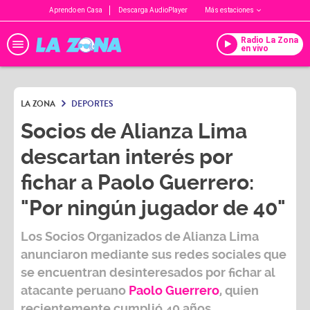
Aprendo en Casa
Descarga AudioPlayer
Más estaciones
Radio La Zona
en vivo
LA ZONA
DEPORTES
Socios de Alianza Lima
descartan interés por
fichar a Paolo Guerrero:
"Por ningún jugador de 40"
Los
Socios Organizados de Alianza Lima
anunciaron mediante sus
redes
sociales
que
se encuentran desinteresados por fichar al
atacante peruano
Paolo Guerrero
, quien
recientemente cumplió 40 años.