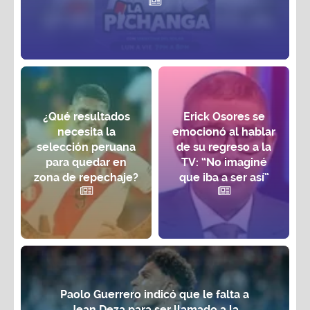
¿Qué resultados
Erick Osores se
necesita la
emocionó al hablar
selección peruana
de su regreso a la
para quedar en
TV: “No imaginé
zona de repechaje?
que iba a ser así”
Paolo Guerrero indicó que le falta a
Jean Deza para ser llamado a la