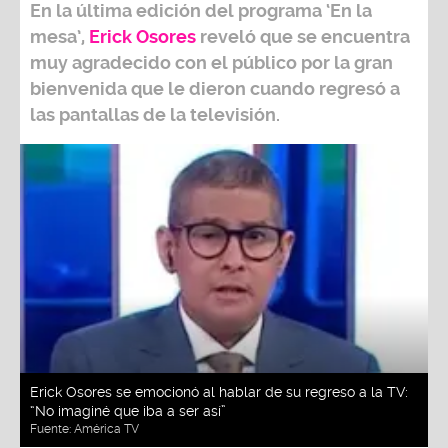
En la última edición del programa ‘En la
mesa’,
Erick Osores
reveló que se encuentra
muy agradecido con el público por la gran
bienvenida que le dieron cuando regresó a
las pantallas de la televisión.
Erick Osores se emocionó al hablar de su regreso a la TV:
“No imaginé que iba a ser así”
Fuente:
América TV