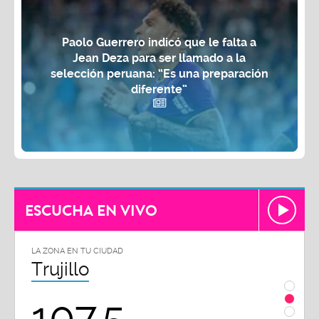
Paolo Guerrero indicó que le falta a
Jean Deza para ser llamado a la
selección peruana: “Es una preparación
diferente”
ESCUCHA EN VIVO
LA ZONA EN TU CIUDAD
LA ZO
Chiclayo
Piu
102.3
9