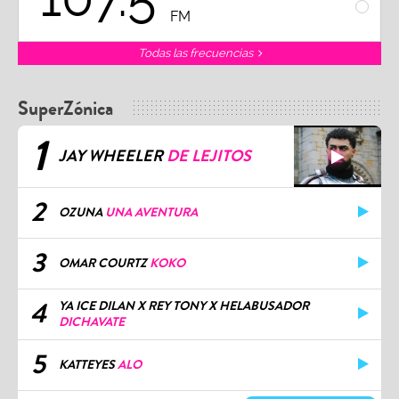
FM
Todas las frecuencias
SuperZónica
1
JAY WHEELER
DE LEJITOS
2
OZUNA
UNA AVENTURA
3
OMAR COURTZ
KOKO
4
YA ICE DILAN X REY TONY X HELABUSADOR
DICHAVATE
5
KATTEYES
ALO