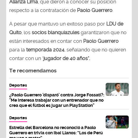
Alianza Lima
, que dieron a conocer su posición
respecto a la contratación de
Paolo Guerrero
.
A pesar que mantuvo un exitoso paso por
LDU de
Quito
, los
socios
blanquiazules
garantizaron que no
están interesados en contar con
Paolo
Guerrero
para la
temporada 2024
, señalando que no quieren
contar con un "
jugador de 40 años".
Te recomendamos
Deportes
¿Paolo Guerrero 'disparó' contra Jorge Fossati?:
"Me interesa trabajar con un entrenador que no
crea que el fútbol es jugar un PlayStation"
Deportes
Estrella del Barcelona no reconoció a Paolo
Guerrero en trivia con Ibai Llanos: “Los de Perú
me van a matar”