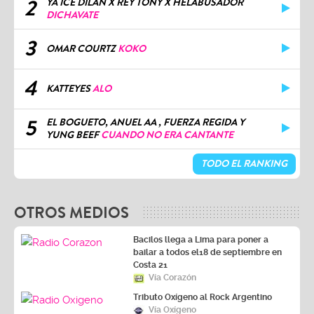
2
YA ICE DILAN X REY TONY X HELABUSADOR
DICHAVATE
3
OMAR COURTZ
KOKO
4
KATTEYES
ALO
5
EL BOGUETO, ANUEL AA , FUERZA REGIDA Y
YUNG BEEF
CUANDO NO ERA CANTANTE
TODO EL RANKING
OTROS MEDIOS
Bacilos llega a Lima para poner a
bailar a todos el18 de septiembre en
Costa 21
Vía Corazón
Tributo Oxígeno al Rock Argentino
Vía Oxígeno