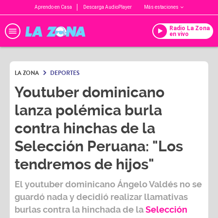
Aprendo en Casa
Descarga AudioPlayer
Más estaciones
Radio La Zona
en vivo
LA ZONA
DEPORTES
Youtuber dominicano
lanza polémica burla
contra hinchas de la
Selección Peruana: "Los
tendremos de hijos"
El youtuber dominicano
Ángelo Valdés
no se
guardó nada y decidió realizar
llamativas
burlas
contra la hinchada de la
Selección