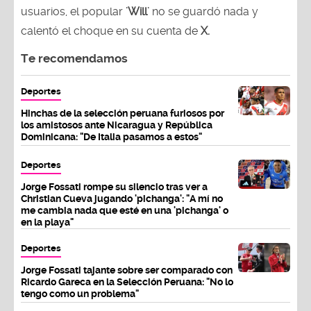
usuarios, el popular
'Will'
no se guardó nada y
calentó el choque en su cuenta de
X.
Te recomendamos
Deportes
Hinchas de la selección peruana furiosos por
los amistosos ante Nicaragua y República
Dominicana: "De Italia pasamos a estos"
Deportes
Jorge Fossati rompe su silencio tras ver a
Christian Cueva jugando 'pichanga': "A mí no
me cambia nada que esté en una 'pichanga' o
en la playa"
Deportes
Jorge Fossati tajante sobre ser comparado con
Ricardo Gareca en la Selección Peruana: "No lo
tengo como un problema"