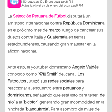
Miércoles, 24 De Enero 2024 12:56 PM
Actualizado el 24 de enero del 2024 12:56 PM
La
Selección Peruana de Fútbol
disputará un
amistoso internacional contra
República Dominicana
en el próximo mes de
marzo
, luego de cancelar sus
duelos contra
Italia
y
Guatemala
en tierras
estadounidenses, causando gran malestar en la
afición nacional.
Ante esto, el youtuber dominicano
Ángelo Valdés
,
conocido como
'Will
Smith'
del canal "
Los
Futbolitos
", utilizó sus
redes sociales
para
reaccionar al encuentro entre
peruanos
y
dominicanos
, señalando que está listo para tener "
de
hijo"
a la
'bicolor'
, generando gran incomodidad en la
hinchada
'blanquirroja'
. Para asombro de miles de