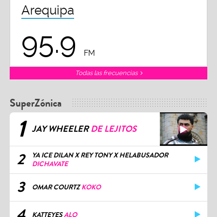
Arequipa
95.9
FM
Todas las frecuencias
SuperZónica
1
JAY WHEELER
DE LEJITOS
2
YA ICE DILAN X REY TONY X HELABUSADOR
DICHAVATE
3
OMAR COURTZ
KOKO
4
KATTEYES
ALO