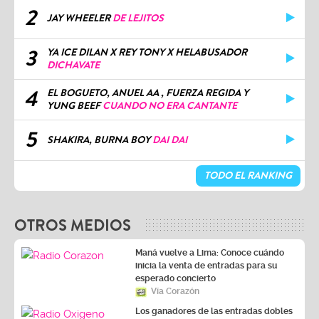
2
JAY WHEELER
DE LEJITOS
3
YA ICE DILAN X REY TONY X HELABUSADOR
DICHAVATE
4
EL BOGUETO, ANUEL AA , FUERZA REGIDA Y
YUNG BEEF
CUANDO NO ERA CANTANTE
5
SHAKIRA, BURNA BOY
DAI DAI
TODO EL RANKING
OTROS MEDIOS
Maná vuelve a Lima: Conoce cuándo
inicia la venta de entradas para su
esperado concierto
Vía Corazón
Los ganadores de las entradas dobles