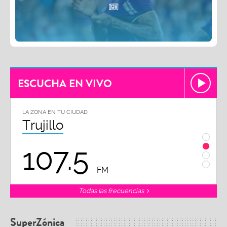
ESCUCHA EN VIVO
LA ZONA EN TU CIUDAD
LA ZON
Trujillo
Chi
107.5
1
FM
Todas las frecuencias
SuperZónica