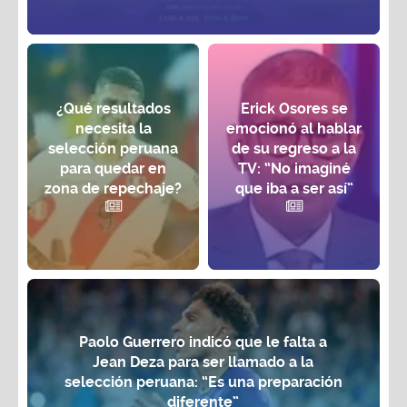
¿Qué resultados
Erick Osores se
necesita la
emocionó al hablar
selección peruana
de su regreso a la
para quedar en
TV: “No imaginé
zona de repechaje?
que iba a ser así”
Paolo Guerrero indicó que le falta a
Jean Deza para ser llamado a la
selección peruana: “Es una preparación
diferente”