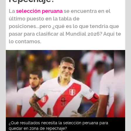
La
selección peruana
se encuentra en el
último puesto en la tabla de
posiciones...pero ¿qué es lo que tendría que
pasar para clasificar al
Mundial 2026?
Aquí te
lo contamos.
¿Qué resultados necesita la selección peruana para
quedar en zona de repechaje?