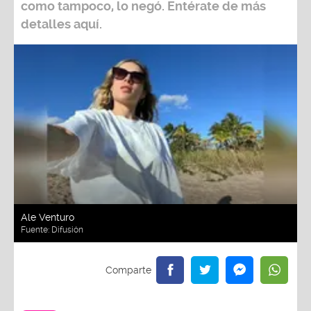
como tampoco, lo negó. Entérate de más
detalles aquí.
Ale Venturo
Fuente:
Difusión