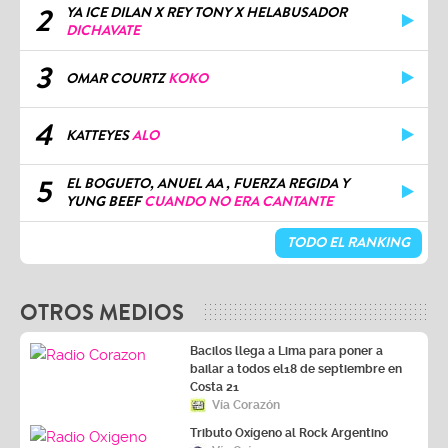
2
YA ICE DILAN X REY TONY X HELABUSADOR
DICHAVATE
3
OMAR COURTZ
KOKO
4
KATTEYES
ALO
5
EL BOGUETO, ANUEL AA , FUERZA REGIDA Y
YUNG BEEF
CUANDO NO ERA CANTANTE
TODO EL RANKING
OTROS MEDIOS
Bacilos llega a Lima para poner a
bailar a todos el18 de septiembre en
Costa 21
Vía Corazón
Tributo Oxígeno al Rock Argentino