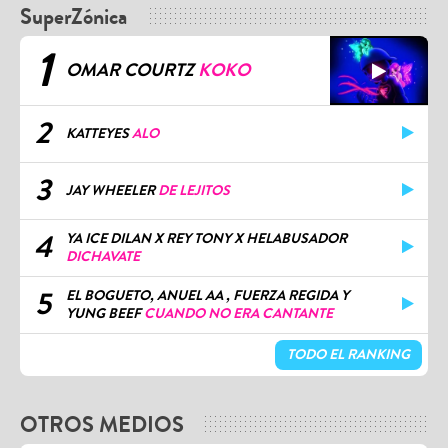
SuperZónica
1
OMAR COURTZ
KOKO
2
KATTEYES
ALO
3
JAY WHEELER
DE LEJITOS
4
YA ICE DILAN X REY TONY X HELABUSADOR
DICHAVATE
5
EL BOGUETO, ANUEL AA , FUERZA REGIDA Y
YUNG BEEF
CUANDO NO ERA CANTANTE
TODO EL RANKING
OTROS MEDIOS