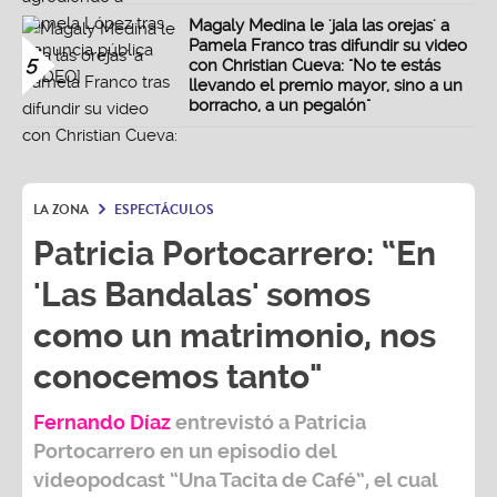
Magaly Medina le 'jala las orejas' a
Pamela Franco tras difundir su video
5
con Christian Cueva: "No te estás
llevando el premio mayor, sino a un
borracho, a un pegalón"
LA ZONA
ESPECTÁCULOS
Patricia Portocarrero: “En
'Las Bandalas' somos
como un matrimonio, nos
conocemos tanto"
Fernando Díaz
entrevistó a
Patricia
Portocarrero
en un episodio del
videopodcast
“Una Tacita de Café”,
el cual