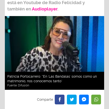
está en Youtube de
Radio Felicidad
y
también e
n
Audioplayer
.
Patricia Portocarrero: “En 'Las Bandalas' somos como un
matrimonio, nos conocemos tanto"
Fuente:
Difusión