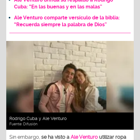
Cuba: “En las buenas y en las malas”
Ale Venturo comparte versículo de la biblia:
“Recuerda siempre la palabra de Dios”
Rodrigo Cuba y Ale Venturo
Fuente:
Difusión
Sin embargo,
se ha visto a
Ale Venturo
utilizar ropa