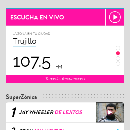
ESCUCHA EN VIVO
LA ZONA EN TU CIUDAD
Chiclayo
102.3
FM
FM
Todas las frecuencias
SuperZónica
1
JAY WHEELER
DE LEJITOS