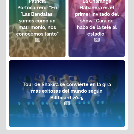
Patricia
La Charanga
Portocarrero: “En
Habanera es el
'Las Bandalas'
primer invitado del
somos como un
show ¨Cara de
matrimonio, nos
haba de la tele al
conocemos tanto"
estadio¨
Tour de Shakira se convierte en la gira
más exitosas del mundo según
Billboard 2025