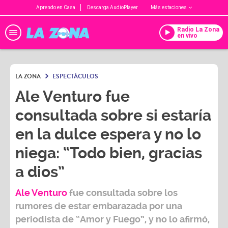
Aprendo en Casa
Descarga AudioPlayer
Más estaciones
Radio La Zona
en vivo
LA ZONA
ESPECTÁCULOS
Ale Venturo fue
consultada sobre si estaría
en la dulce espera y no lo
niega: “Todo bien, gracias
a dios”
Ale Venturo
fue consultada sobre los
rumores de estar embarazada por una
periodista de “Amor y Fuego”, y no lo afirmó,