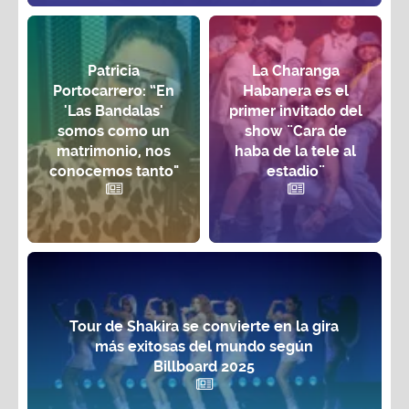
Patricia
La Charanga
Portocarrero: “En
Habanera es el
'Las Bandalas'
primer invitado del
somos como un
show ¨Cara de
matrimonio, nos
haba de la tele al
conocemos tanto"
estadio¨
Tour de Shakira se convierte en la gira
más exitosas del mundo según
Billboard 2025