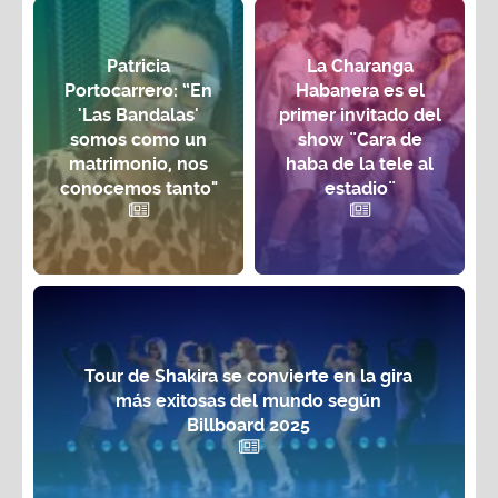
Patricia
La Charanga
Portocarrero: “En
Habanera es el
'Las Bandalas'
primer invitado del
somos como un
show ¨Cara de
matrimonio, nos
haba de la tele al
conocemos tanto"
estadio¨
Tour de Shakira se convierte en la gira
más exitosas del mundo según
Billboard 2025