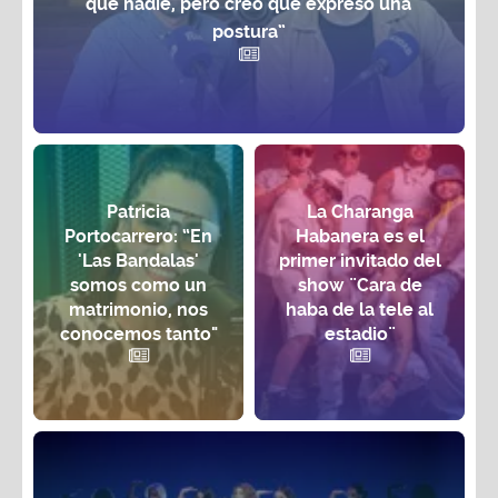
que nadie, pero creo que expreso una
postura”
Patricia
La Charanga
Portocarrero: “En
Habanera es el
'Las Bandalas'
primer invitado del
somos como un
show ¨Cara de
matrimonio, nos
haba de la tele al
conocemos tanto"
estadio¨