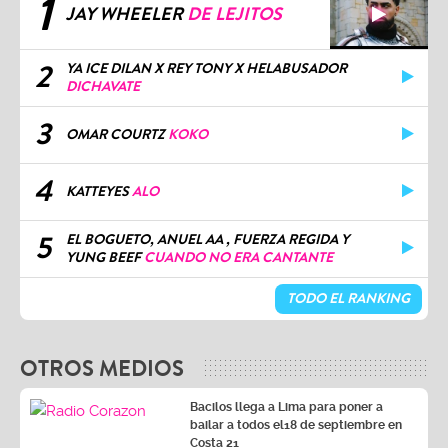
1
JAY WHEELER
DE LEJITOS
2
YA ICE DILAN X REY TONY X HELABUSADOR
DICHAVATE
3
OMAR COURTZ
KOKO
4
KATTEYES
ALO
5
EL BOGUETO, ANUEL AA , FUERZA REGIDA Y
YUNG BEEF
CUANDO NO ERA CANTANTE
TODO EL RANKING
OTROS MEDIOS
Bacilos llega a Lima para poner a
bailar a todos el18 de septiembre en
Costa 21