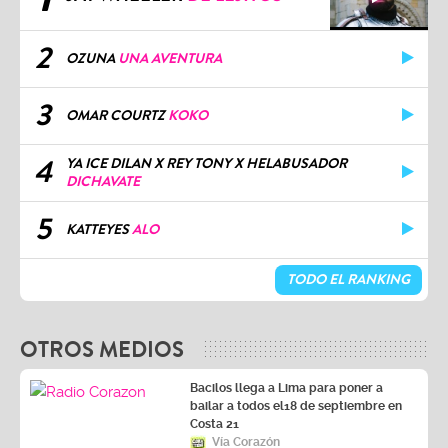
2
OZUNA
UNA AVENTURA
3
OMAR COURTZ
KOKO
4
YA ICE DILAN X REY TONY X HELABUSADOR
DICHAVATE
5
KATTEYES
ALO
TODO EL RANKING
OTROS MEDIOS
Bacilos llega a Lima para poner a
bailar a todos el18 de septiembre en
Costa 21
Vía Corazón