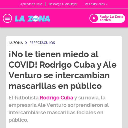
Aprendo en Casa
Descarga AudioPlayer
Más estaciones
Radio La Zona
en vivo
LA ZONA
ESPECTÁCULOS
¡No le tienen miedo al
COVID! Rodrigo Cuba y Ale
Venturo se intercambian
mascarillas en público
El futbolista
Rodrigo Cuba
y su novia, la
empresaria
Ale Venturo
sorprendieron al
intercambiarse mascarillas faciales en
público.