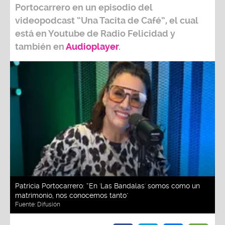
Portocarrero
en un episodio del
videopodcast
“Una Tacita de Café”,
el cual
está en Youtube de
Radio Felicidad
y
también e
n
Audioplayer
.
Patricia Portocarrero: “En 'Las Bandalas' somos como un
matrimonio, nos conocemos tanto"
Fuente:
Difusión