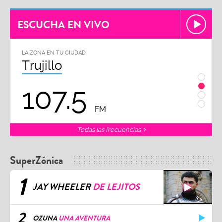
ESCUCHA EN VIVO
LA ZONA EN TU CIUDAD
LA ZON
Trujillo
Chi
107.5
1
FM
Todas las frecuencias
SuperZónica
1
JAY WHEELER
DE LEJITOS
2
OZUNA
UNA AVENTURA