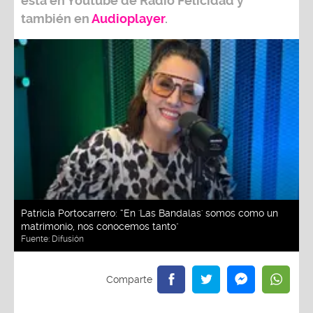
está en Youtube de
Radio Felicidad
y
también e
n
Audioplayer
.
Patricia Portocarrero: “En 'Las Bandalas' somos como un
matrimonio, nos conocemos tanto"
Fuente:
Difusión