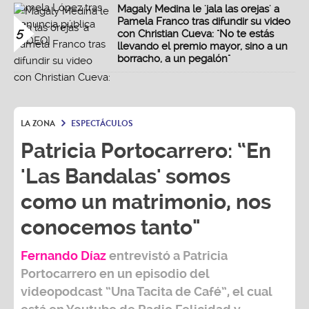
Magaly Medina le 'jala las orejas' a
Pamela Franco tras difundir su video
5
con Christian Cueva: "No te estás
llevando el premio mayor, sino a un
borracho, a un pegalón"
LA ZONA
ESPECTÁCULOS
Patricia Portocarrero: “En
'Las Bandalas' somos
como un matrimonio, nos
conocemos tanto"
Fernando Díaz
entrevistó a
Patricia
Portocarrero
en un episodio del
videopodcast
“Una Tacita de Café”,
el cual