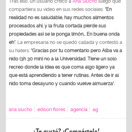
Tras ello, un usuario criticó a
Ana Siucho
luego que
compartiera su video en sus redes sociales:
"En
realidad no es saludable, hay muchos alimentos
procesados ahí, y la fruta cortada pierde sus
propiedades así se le ponga limón… En buena onda
eh".
La empresaria no se quedó callada y contestó a
su haters:
"Gracias por tu comentario pero Alba va a
nido (3h 30 min) no a la Universidad. Tiene un solo
recreo donde la idea es que coma algo ligero ya
que está aprendiendo a tener rutinas. Antes de ir al
nido toma desayuno y cuando vuelve almuerza".
ana siucho
edison flores
agencia
ag
¿Te gustó? ¡Compártelo!