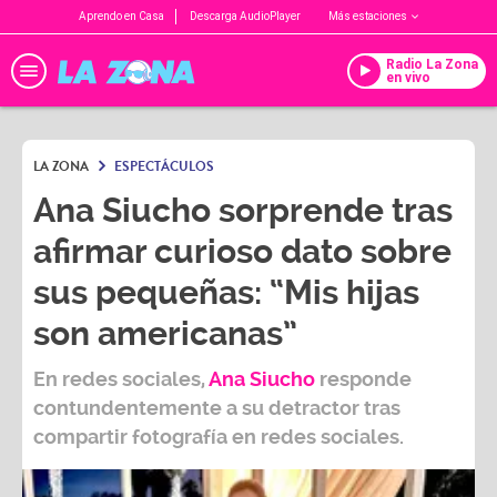
Aprendo en Casa
Descarga AudioPlayer
Más estaciones
Radio La Zona
en vivo
LA ZONA
ESPECTÁCULOS
Ana Siucho sorprende tras
afirmar curioso dato sobre
sus pequeñas: “Mis hijas
son americanas”
En redes sociales,
Ana Siucho
responde
contundentemente a su detractor tras
compartir fotografía en redes sociales.