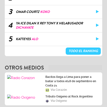
3
OMAR COURTZ
KOKO
4
YA ICE DILAN X REY TONY X HELABUSADOR
DICHAVATE
5
KATTEYES
ALO
TODO EL RANKING
OTROS MEDIOS
Bacilos llega a Lima para poner a
bailar a todos el18 de septiembre en
Costa 21
Vía Corazón
Tributo Oxígeno al Rock Argentino
Vía Oxígeno