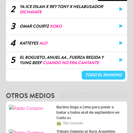
2
YA ICE DILAN X REY TONY X HELABUSADOR
DICHAVATE
3
OMAR COURTZ
KOKO
4
KATTEYES
ALO
5
EL BOGUETO, ANUEL AA , FUERZA REGIDA Y
YUNG BEEF
CUANDO NO ERA CANTANTE
TODO EL RANKING
OTROS MEDIOS
Bacilos llega a Lima para poner a
bailar a todos el18 de septiembre en
Costa 21
Vía Corazón
Tributo Oxígeno al Rock Argentino
Vía Oxígeno