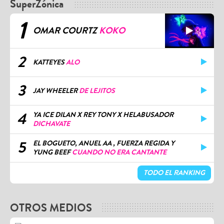
SuperZónica
1
OMAR COURTZ
KOKO
2
KATTEYES
ALO
3
JAY WHEELER
DE LEJITOS
4
YA ICE DILAN X REY TONY X HELABUSADOR
DICHAVATE
5
EL BOGUETO, ANUEL AA , FUERZA REGIDA Y
YUNG BEEF
CUANDO NO ERA CANTANTE
TODO EL RANKING
OTROS MEDIOS