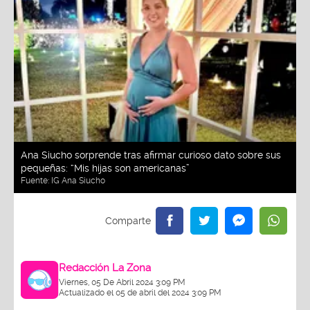
Ana Siucho sorprende tras afirmar curioso dato sobre sus
pequeñas: “Mis hijas son americanas”
Fuente:
IG Ana Siucho
Redacción La Zona
Viernes, 05 De Abril 2024 3:09 PM
Actualizado el 05 de abril del 2024 3:09 PM