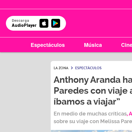
Descarga
AudioPlayer
Espectáculos
Música
Cin
LA ZONA
ESPECTÁCULOS
Anthony Aranda ha
Paredes con viaje 
íbamos a viajar”
En medio de muchas críticas
,
A
sobre su viaje con
Melissa Par