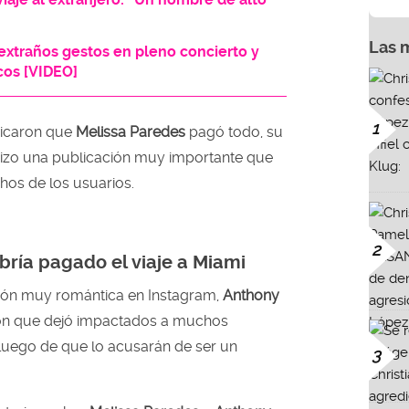
Las 
extraños gestos en pleno concierto y
cos [VIDEO]
1
dicaron que
Melissa Paredes
pagó todo, su
izo una publicación muy importante que
os de los usuarios.
2
ría pagado el viaje a Miami
ción muy romántica en Instagram,
Anthony
ón que dejó impactados a muchos
luego de que lo acusarán de ser un
3