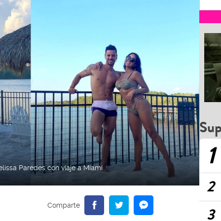
Sup
1
lissa Paredes con viaje a Miami
2
3