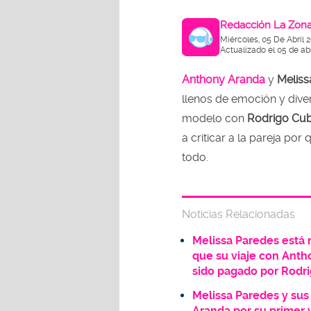
Redacción La Zon
Miércoles, 05 De Abril 
Actualizado el 05 de abr
Anthony Aranda
y
Meliss
llenos de emoción y dive
modelo con
Rodrigo Cu
a criticar a la pareja por
todo.
Noticias Relacionadas
Melissa Paredes está 
que su viaje con Anth
sido pagado por Rodr
Melissa Paredes y su
Aranda por su primer v