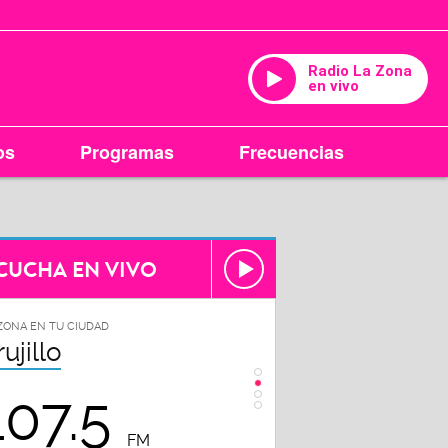
Radio La Zona
en vivo
os
Programas
Frecuencias
CUCHA EN VIVO
ZONA EN TU CIUDAD
LA ZONA EN TU CIUDAD
rujillo
Chiclayo
107.5
102.3
FM
FM