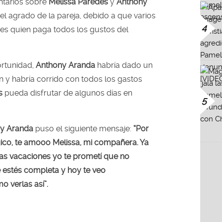
ntarios sobre
Melissa Paredes
y
Anthony
l agrado de la pareja, debido a que varios
4
es quien paga todos los gustos del
ortunidad,
Anthony Aranda
habría dado un
n y habría corrido con todos los gastos
s
pueda disfrutar de algunos días en
5
y Aranda
puso el siguiente mensaje:
“Por
ico, te amooo Melissa, mi compañera. Ya
s vacaciones yo te prometí que no
e estés completa y hoy te veo
o verlas así”.