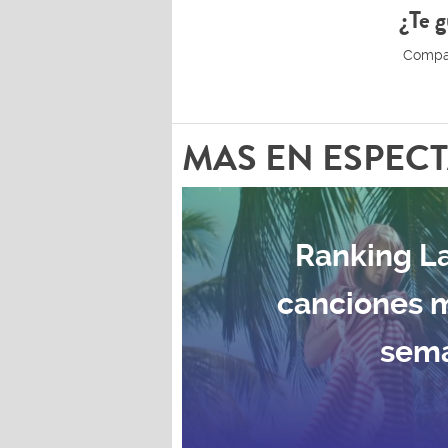
¿Te g
MAS EN ESPEC
Ranking La
canciones 
sema