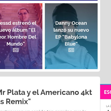
lessd estrenó el
Danny Ocean
uevo álbum “El
lanzó su nuevo
eor Hombre Del
EP “Babylona
Mundo”
Blue”
r Plata y el Americano 4kt
ES
s Remix"
LA 