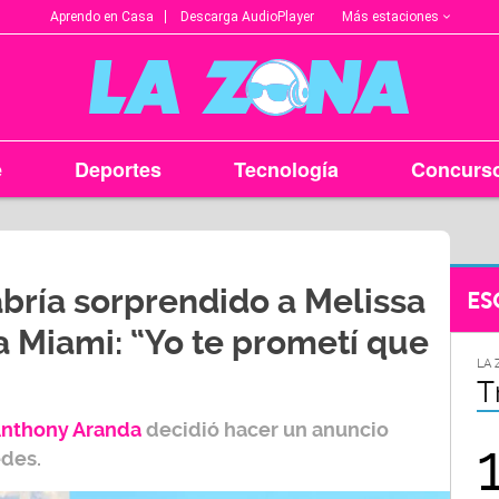
Más estaciones
Aprendo en Casa
Descarga AudioPlayer
e
Deportes
Tecnología
Concurs
bría sorprendido a Melissa
ES
a Miami: “Yo te prometí que
LA ZONA EN TU CIUDAD
LA 
Arequipa
T
nthony Aranda
decidió hacer un anuncio
95.9
edes.
FM