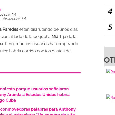
4
a
2023 1:44 PM
il del 2023 1:44 PM
5
a Paredes
están disfrutando de unos días
rsión al lado de la pequeña
Mía
, hija de la
ba
. Pero, muchos usuarios han empezado
 quien habría corrido con los gastos de
OT
molesta porque usuarios señalaron
ony Aranda a Estados Unidos habría
igo Cuba
s conmovedoras palabras para Anthony
iaje al extranjero: “Un hombre de alto