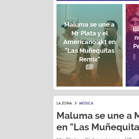
Maluma se une a
B
Mr Plata y el
n
Americano 4kt en
P
"Las Muñequitas
Remix"
LA ZONA
MÚSICA
Maluma se une a M
en "Las Muñequita