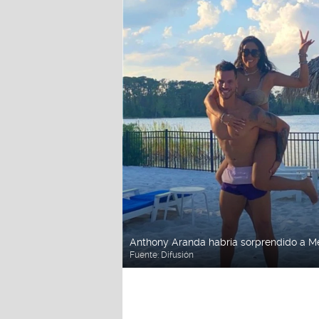
Anthony Aranda habría sorprendido a Me
Fuente:
Difusión