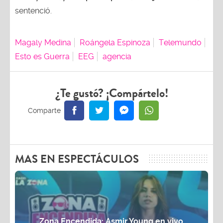
sentenció.
Magaly Medina
Roángela Espinoza
Telemundo
Esto es Guerra
EEG
agencia
¿Te gustó? ¡Compártelo!
MAS EN ESPECTÁCULOS
Zona Encendida: Asmir Young en vivo