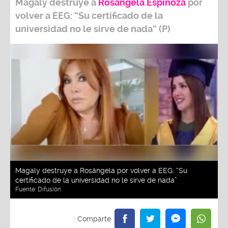
Magaly destruye a
Rosángela Espinoza
por
volver a EEG: “Su certificado de la
universidad no le sirve de nada” (P)
Magaly destruye a Rosángela por volver a EEG: “Su
certificado de la universidad no le sirve de nada”
Fuente:
Difusión