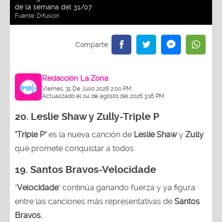
de la semana del 31/07
Fuente:
Difusión
Redacción La Zona
Viernes, 31 De Julio 2026 2:00 PM
Actualizado el 04 de agosto del 2026 3:16 PM
20. Leslie Shaw y Zully-
Triple P
"Triple P"
es la nueva canción de
Leslie Shaw
y
Zully
que promete conquistar a todos.
19. Santos Bravos-Velocidade
"
Velocidade
" continúa ganando fuerza y ya figura
entre las canciones más representativas de
Santos
Bravos.