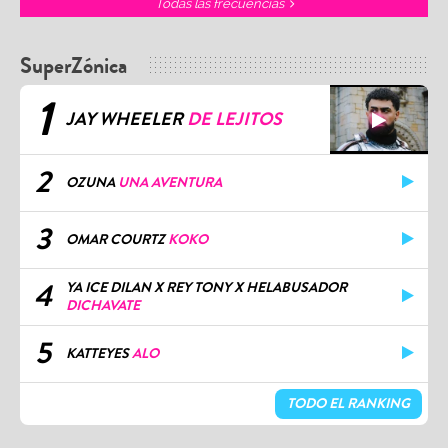
Todas las frecuencias
SuperZónica
1
JAY WHEELER
DE LEJITOS
2
OZUNA
UNA AVENTURA
3
OMAR COURTZ
KOKO
4
YA ICE DILAN X REY TONY X HELABUSADOR
DICHAVATE
5
KATTEYES
ALO
TODO EL RANKING