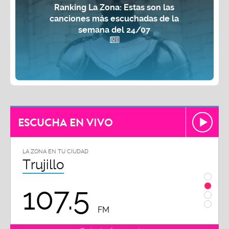
Ranking La Zona: Estas son las
canciones más escuchadas de la
semana del 24/07
ESCUCHA EN VIVO
LA ZONA EN TU CIUDAD
LA ZON
Trujillo
Chi
107.5
1
FM