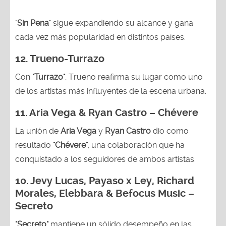
"
Sin Pena
" sigue expandiendo su alcance y gana
cada vez más popularidad en distintos países.
12.
Trueno-Turrazo
Con
"Turrazo"
, Trueno reafirma su lugar como uno
de los artistas más influyentes de la escena urbana.
11. Aria Vega & Ryan Castro – Chévere
La unión de
Aria Vega
y
Ryan Castro
dio como
resultado
"Chévere"
, una colaboración que ha
conquistado a los seguidores de ambos artistas.
10. Jevy Lucas, Payaso x Ley, Richard
Morales, Elebbara & Befocus Music –
Secreto
"Secreto"
mantiene un sólido desempeño en las