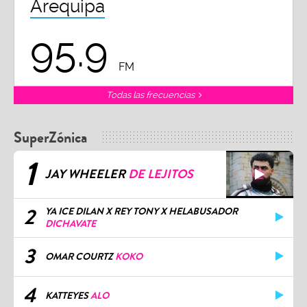
Arequipa
95.9
FM
Todas las frecuencias
SuperZónica
1
JAY WHEELER
DE LEJITOS
2
YA ICE DILAN X REY TONY X HELABUSADOR
DICHAVATE
3
OMAR COURTZ
KOKO
4
KATTEYES
ALO