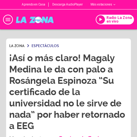
Aprendo en Casa
Descarga AudioPlayer
Más estaciones
Radio La Zona
en vivo
LA ZONA
ESPECTÁCULOS
¡Así o más claro! Magaly
Medina le da con palo a
Rosángela Espinoza “Su
certificado de la
universidad no le sirve de
nada” por haber retornado
a EEG