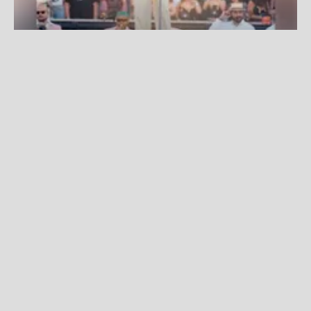
Bad Bunny alcanza un nuevo récord con su gira 'Debí Tirar
Más Fotos World Tour'
Fuente:
Instagram
Redacción La Zona
Lunes, 27 De Julio 2026 4:53 PM
Actualizado el 27 de julio del 2026 5:16 PM
Bad Bunny
continúa consolidando el éxito de
'Debí
Tirar Más Fotos World Tour',
una gira que se ha
convertido en un hito para la música latina gracias a
su gran convocatoria y al impacto que ha generado
en distintos países.