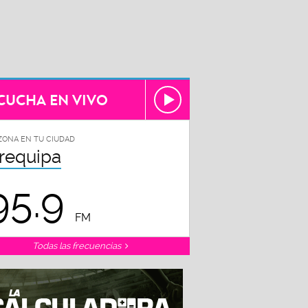
CUCHA EN VIVO
ZONA EN TU CIUDAD
requipa
95.9
FM
Todas las frecuencias