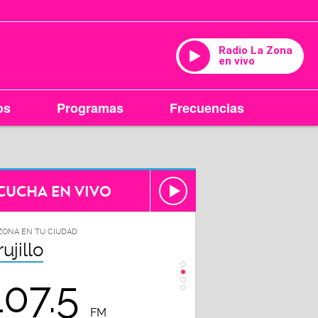
Radio La Zona
en vivo
os
Programas
Frecuencias
CUCHA EN VIVO
ZONA EN TU CIUDAD
LA ZONA EN TU CIUDAD
rujillo
Chiclayo
107.5
102.3
FM
FM