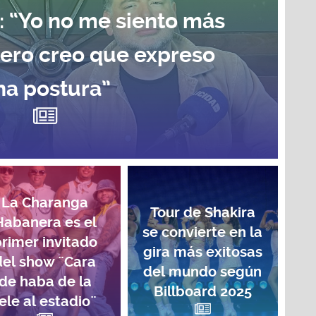
: “Yo no me siento más
pero creo que expreso
na postura”
La Charanga
Tour de Shakira
Habanera es el
se convierte en la
rimer invitado
gira más exitosas
del show ¨Cara
del mundo según
de haba de la
Billboard 2025
ele al estadio¨