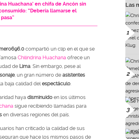
ina Huachana’ en chifa de Ancón sin
Las 
 consumido: “Debería llamarse el
 pasa”
1
omero696.0
compartió un clip en el que se
 famosa
Chilindrina Huachana
ofrece un
iudad de
Lima
. Sin embargo, pese al
2
sonaje
, un gran número de
asistentes
a baja calidad del
espectáculo
.
aridad haya
disminuido
en los últimos
achana
sigue recibiendo llamadas para
3
s
en diversas regiones del país.
arios han criticado la calidad de sus
 aseguran que hace los mismos pasos de