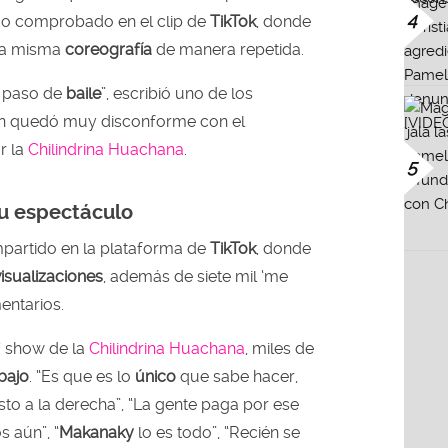
4
ado comprobado en el clip de
TikTok
, donde
 la misma
coreografía
de manera repetida.
 paso de
baile
”, escribió uno de los
ien quedó muy disconforme con el
r la
Chilindrina Huachana
.
5
u espectáculo
mpartido en la plataforma de
TikTok
, donde
visualizaciones
, además de siete mil ‘me
entarios.
’ show de la
Chilindrina Huachana
, miles de
bajo
. “Es que es lo
único
que sabe hacer,
to a la derecha”, “La gente paga por ese
s aún”, “
Makanaky
lo es todo”, “Recién se