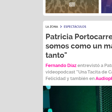
LA ZONA
ESPECTÁCULOS
Patricia Portocarre
somos como un ma
tanto"
Fernando Díaz
entrevistó a
Pat
videopodcast
“Una Tacita de C
Felicidad
y también e
n
Audiop