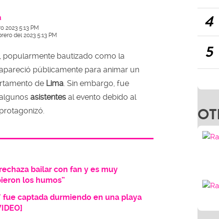
4
a
ro 2023 5:13 PM
brero del 2023 5:13 PM
5
, popularmente bautizado como la
eapareció públicamente para animar un
artamento de
Lima
. Sin embargo, fue
 algunos
asistentes
al evento debido al
OT
protagonizó.
rechaza bailar con fan y es muy
ubieron los humos”
' fue captada durmiendo en una playa
VIDEO]