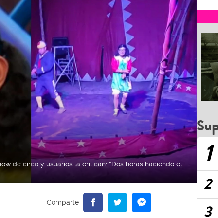
Sup
1
w de circo y usuarios la critican: “Dos horas haciendo el
2
3