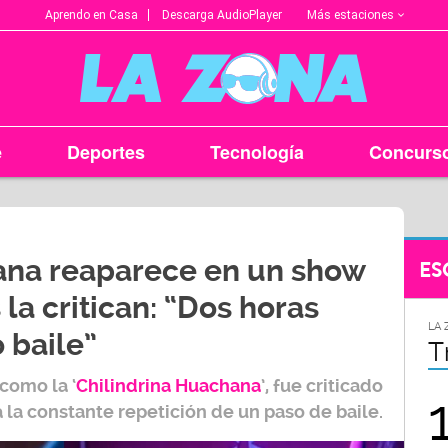
Más estaciones
Aprendo en Casa
Descarga AudioPlayer
e
Deportes
Tecnología
Concurs
ana reaparece en un show
ES
 la critican: “Dos horas
LA ZONA EN TU CIUDAD
LA 
 baile”
Arequipa
T
como la ‘
Chilindrina Huachana
’
, fue criticado
95.9
a la constante
repetición
de un paso de
baile
.
FM