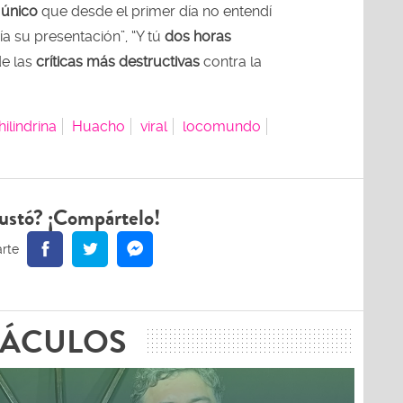
l
único
que desde el primer día no entendí
ía su presentación”, “Y tú
dos horas
de las
críticas más destructivas
contra la
hilindrina
Huacho
viral
locomundo
ustó? ¡Compártelo!
TÁCULOS