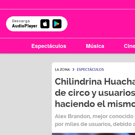
Descarga
AudioPlayer
Espectáculos
Música
Cin
LA ZONA
ESPECTÁCULOS
Chilindrina Huach
de circo y usuarios
haciendo el mismo
Alex Brandon
, mejor conocido 
por miles de usuarios, debido 