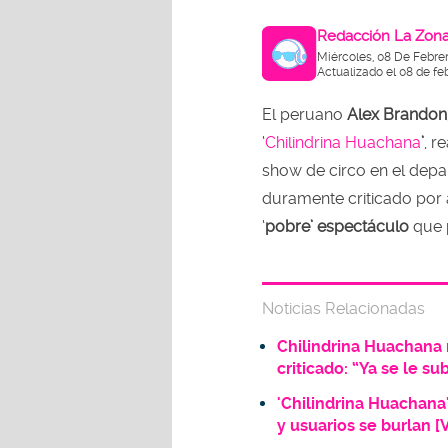
Redacción La Zon
Miércoles, 08 De Febre
Actualizado el 08 de fe
El peruano
Alex Brandon
‘
Chilindrina Huachana
’
, r
show de circo en el dep
duramente criticado por
‘
pobre’ espectáculo
que 
Noticias Relacionadas
Chilindrina Huachana 
criticado: “Ya se le s
'Chilindrina Huachana
y usuarios se burlan [