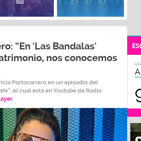
ro: “En 'Las Bandalas'
ES
trimonio, nos conocemos
LA 
A
ricia Portocarrero
en un episodio del
afé”,
el cual está en Youtube de
Radio
layer
.