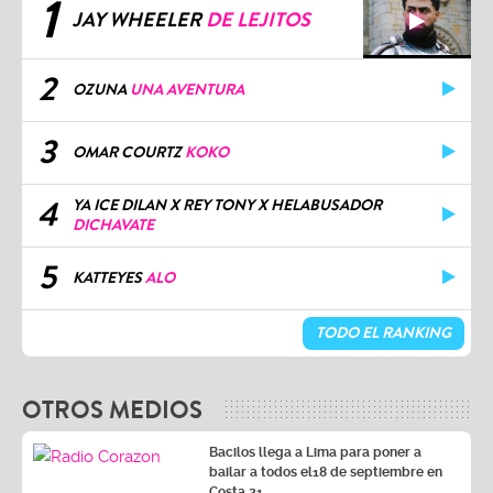
1
JAY WHEELER
DE LEJITOS
2
OZUNA
UNA AVENTURA
3
OMAR COURTZ
KOKO
4
YA ICE DILAN X REY TONY X HELABUSADOR
DICHAVATE
5
KATTEYES
ALO
TODO EL RANKING
OTROS MEDIOS
Bacilos llega a Lima para poner a
bailar a todos el18 de septiembre en
Costa 21