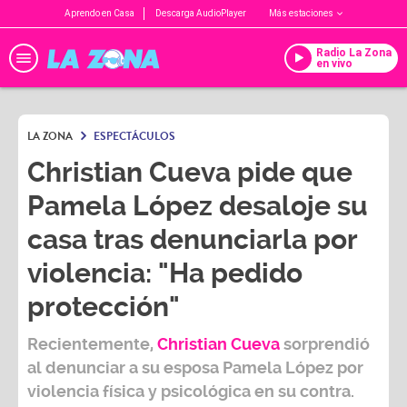
Aprendo en Casa
Descarga AudioPlayer
Más estaciones
Radio La Zona
en vivo
LA ZONA
ESPECTÁCULOS
Christian Cueva pide que
Pamela López desaloje su
casa tras denunciarla por
violencia: "Ha pedido
protección"
Recientemente,
Christian Cueva
sorprendió
al denunciar a su esposa
Pamela López
por
violencia física y psicológica en su contra.