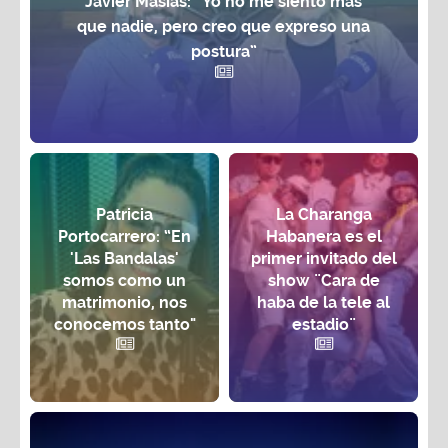
Javier Masías: “Yo no me siento más
que nadie, pero creo que expreso una
postura”
Patricia
La Charanga
Portocarrero: “En
Habanera es el
'Las Bandalas'
primer invitado del
somos como un
show ¨Cara de
matrimonio, nos
haba de la tele al
conocemos tanto"
estadio¨