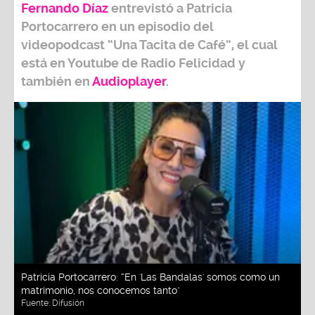
Fernando Díaz
entrevistó a
Patricia
Portocarrero
en un episodio del
videopodcast
“Una Tacita de Café”,
el cual
está en Youtube de
Radio Felicidad
y
también e
n
Audioplayer
.
Patricia Portocarrero: “En 'Las Bandalas' somos como un
matrimonio, nos conocemos tanto"
Fuente:
Difusión