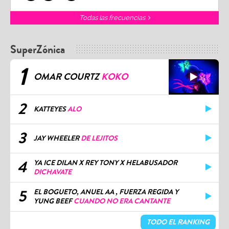
Todas las frecuencias
SuperZónica
1
OMAR COURTZ
KOKO
2
KATTEYES
ALO
3
JAY WHEELER
DE LEJITOS
4
YA ICE DILAN X REY TONY X HELABUSADOR
DICHAVATE
5
EL BOGUETO, ANUEL AA , FUERZA REGIDA Y
YUNG BEEF
CUANDO NO ERA CANTANTE
TODO EL RANKING