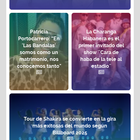
Patricia
La Charanga
Portocarrero: “En
Habanera es el
'Las Bandalas'
primer invitado del
somos como un
show ¨Cara de
matrimonio, nos
haba de la tele al
conocemos tanto"
estadio¨
Tour de Shakira se convierte en la gira
más exitosas del mundo según
Billboard 2025