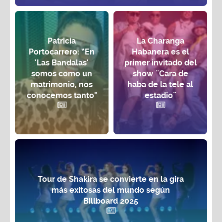
Patricia
La Charanga
Portocarrero: “En
Habanera es el
'Las Bandalas'
primer invitado del
somos como un
show ¨Cara de
matrimonio, nos
haba de la tele al
conocemos tanto"
estadio¨
Tour de Shakira se convierte en la gira
más exitosas del mundo según
Billboard 2025