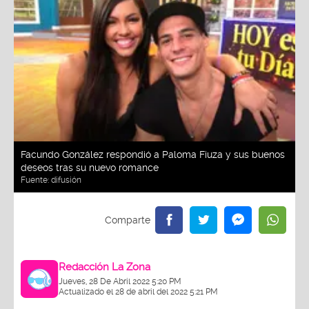
Facundo González respondió a Paloma Fiuza y sus buenos
deseos tras su nuevo romance
Fuente:
difusión
Redacción La Zona
Jueves, 28 De Abril 2022 5:20 PM
Actualizado el 28 de abril del 2022 5:21 PM