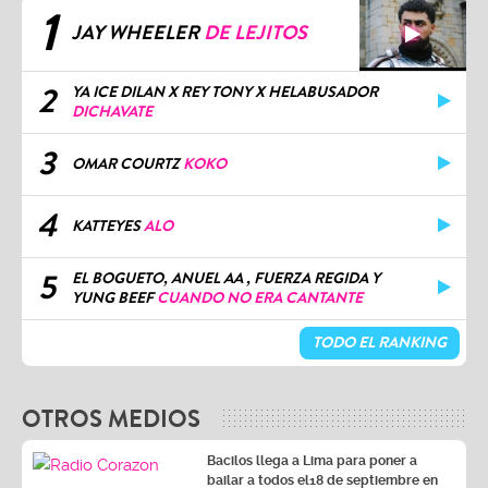
1
JAY WHEELER
DE LEJITOS
2
YA ICE DILAN X REY TONY X HELABUSADOR
DICHAVATE
3
OMAR COURTZ
KOKO
4
KATTEYES
ALO
5
EL BOGUETO, ANUEL AA , FUERZA REGIDA Y
YUNG BEEF
CUANDO NO ERA CANTANTE
TODO EL RANKING
OTROS MEDIOS
Bacilos llega a Lima para poner a
bailar a todos el18 de septiembre en