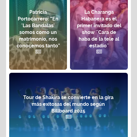
Patricia
La Charanga
Portocarrero: “En
Habanera es el
'Las Bandalas'
primer invitado del
somos como un
show ¨Cara de
matrimonio, nos
haba de la tele al
conocemos tanto"
estadio¨
Tour de Shakira se convierte en la gira
más exitosas del mundo según
Billboard 2025