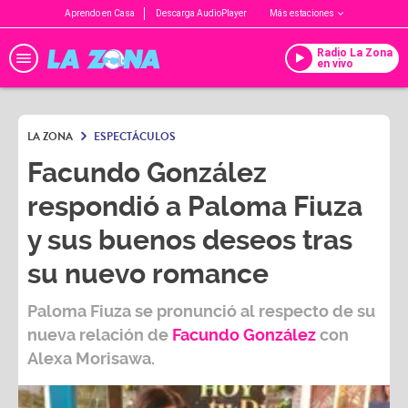
Aprendo en Casa
Descarga AudioPlayer
Más estaciones
Radio La Zona
en vivo
LA ZONA
ESPECTÁCULOS
Facundo González
respondió a Paloma Fiuza
y sus buenos deseos tras
su nuevo romance
Paloma Fiuza se pronunció al respecto de su
nueva relación de
Facundo González
con
Alexa Morisawa.