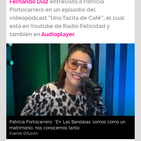
Fernando Díaz
entrevistó a
Patricia
Portocarrero
en un episodio del
videopodcast
“Una Tacita de Café”,
el cual
está en Youtube de
Radio Felicidad
y
también e
n
Audioplayer
.
Patricia Portocarrero: “En 'Las Bandalas' somos como un
matrimonio, nos conocemos tanto"
Fuente:
Difusión