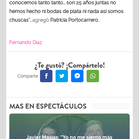
conocemos tanto tanto… son 25 años juntas no
hemos hecho ni bodas de plata ni nada así somos
chuscas”,
agregó
Patricia Portocarrero.
Fernando Díaz
¿Te gustó? ¡Compártelo!
MAS EN ESPECTÁCULOS
Javier Masías: “Yo no me siento más