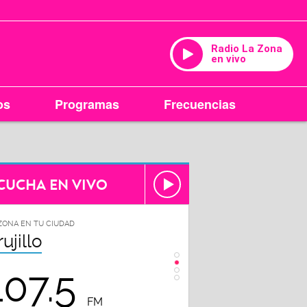
Radio La Zona
en vivo
os
Programas
Frecuencias
CUCHA EN VIVO
ZONA EN TU CIUDAD
LA ZONA EN TU CIUDAD
rujillo
Chiclayo
107.5
102.3
FM
FM