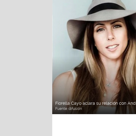
Fiorella Cayo aclara su relación con And
Fuente:
difusión