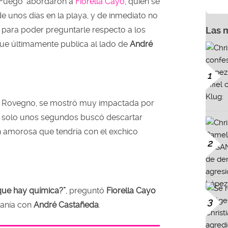
Fuego’ abordaron a
Fiorella Cayo
, quien se
e unos días en la playa, y de inmediato no
 para poder preguntarle respecto a los
Las 
ue últimamente publica al lado de
André
1
ssia Rovegno, se mostró muy impactada por
an solo unos segundos buscó descartar
ón amorosa que tendría con el exchico
2
ue hay química?”
, preguntó
Fiorella Cayo
3
anía con
André Castañeda
.