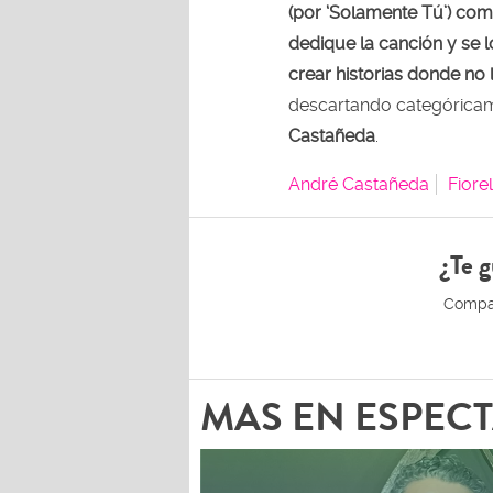
(por ‘Solamente Tú’) co
dedique la canción y se 
crear historias donde no 
descartando categórica
Castañeda
.
André Castañeda
Fiore
¿Te g
MAS EN ESPEC