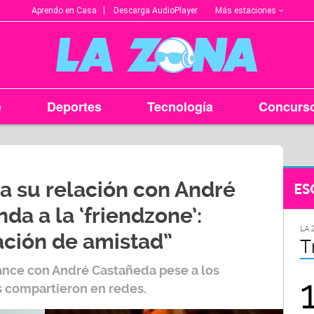
Más estaciones
Aprendo en Casa
Descarga AudioPlayer
e
Deportes
Tecnología
Concurs
ra su relación con André
ES
da a la ‘friendzone’:
LA ZONA EN TU CIUDAD
LA 
ción de amistad”
Arequipa
T
ance con
André Castañeda
pese a los
95.9
 compartieron en redes.
FM