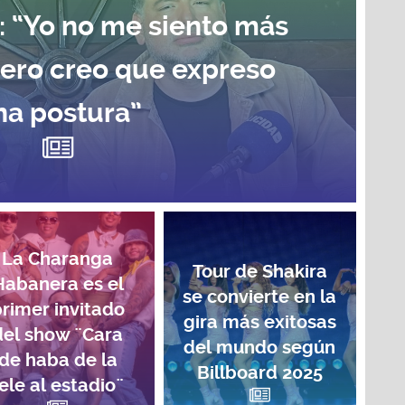
: “Yo no me siento más
pero creo que expreso
na postura”
La Charanga
Tour de Shakira
Habanera es el
se convierte en la
rimer invitado
gira más exitosas
del show ¨Cara
del mundo según
de haba de la
Billboard 2025
ele al estadio¨