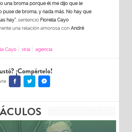
mo una broma porque él me dijo que le
lo puse de broma, y nada más. No hay que
las hay”
, sentenció
Fiorella Cayo
mente una relación amorosa con
André
lla Cayo
viral
agencia
ustó? ¡Compártelo!
TÁCULOS