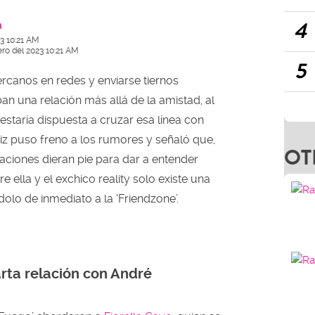
4
a
3 10:21 AM
ero del 2023 10:21 AM
5
canos en redes y enviarse tiernos
 una relación más allá de la amistad, al
estaría dispuesta a cruzar esa línea con
triz puso freno a los rumores y señaló que,
OT
aciones dieran pie para dar a entender
re ella y el exchico reality solo existe una
olo de inmediato a la ‘Friendzone’.
arta relación con André