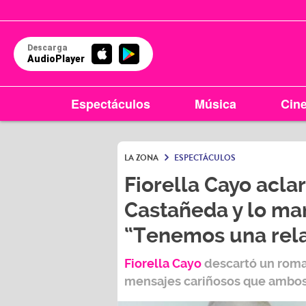
Descarga
AudioPlayer
Espectáculos
Música
Cin
LA ZONA
ESPECTÁCULOS
Fiorella Cayo acla
Castañeda y lo man
“Tenemos una rela
Fiorella Cayo
descartó un rom
mensajes cariñosos que ambos