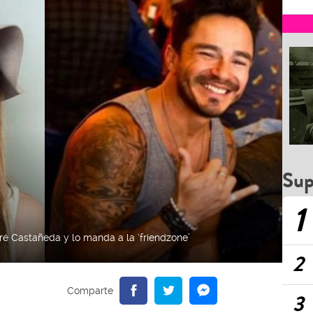
Sup
1
ré Castañeda y lo manda a la ‘friendzone’
2
3