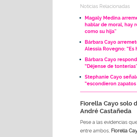
Noticias Relacionadas
Magaly Medina arreme
hablar de moral, hay r
como su hija”
Bárbara Cayo arremete
Alessia Rovegno: “Es h
Bárbara Cayo respondió
“Déjense de tonterías
Stephanie Cayo señal
“escondieron zapatos 
Fiorella Cayo solo
André Castañeda
Pese a las evidencias qu
entre ambos,
Fiorella Ca