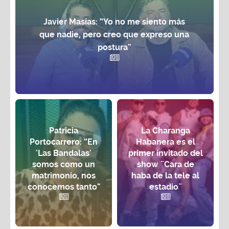
Javier Masías: “Yo no me siento más
que nadie, pero creo que expreso una
postura”
Patricia
La Charanga
Portocarrero: “En
Habanera es el
'Las Bandalas'
primer invitado del
somos como un
show ¨Cara de
matrimonio, nos
haba de la tele al
conocemos tanto"
estadio¨