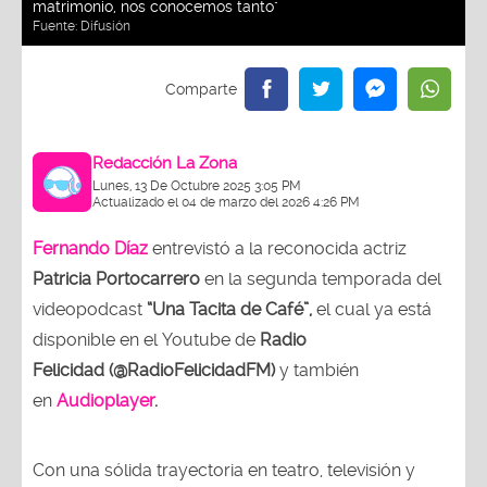
matrimonio, nos conocemos tanto"
Fuente:
Difusión
Redacción La Zona
Lunes, 13 De Octubre 2025 3:05 PM
Actualizado el 04 de marzo del 2026 4:26 PM
Fernando Díaz
entrevistó a la reconocida actriz
Patricia Portocarrero
en la segunda temporada del
videopodcast
“Una Tacita de Café”,
el cual ya está
disponible en el Youtube de
Radio
Felicidad (@RadioFelicidadFM)
y también
en
Audioplayer
.
Con una sólida trayectoria en teatro, televisión y