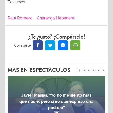
Teleticket.
Raul Romero
Charanga Habanera
¿Te gustó? ¡Compártelo!
MAS EN ESPECTÁCULOS
Javier Masías: “Yo no me siento más
que nadie, pero creo que expreso una
postura”