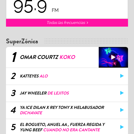
95.9
FM
Todas las frecuencias
SuperZónica
1
OMAR COURTZ
KOKO
2
KATTEYES
ALO
3
JAY WHEELER
DE LEJITOS
4
YA ICE DILAN X REY TONY X HELABUSADOR
DICHAVATE
5
EL BOGUETO, ANUEL AA , FUERZA REGIDA Y
YUNG BEEF
CUANDO NO ERA CANTANTE