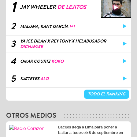
1
JAY WHEELER
DE LEJITOS
2
MALUMA, KANY GARCÍA
1+1
3
YA ICE DILAN X REY TONY X HELABUSADOR
DICHAVATE
4
OMAR COURTZ
KOKO
5
KATTEYES
ALO
TODO EL RANKING
OTROS MEDIOS
Bacilos llega a Lima para poner a
bailar a todos el18 de septiembre en