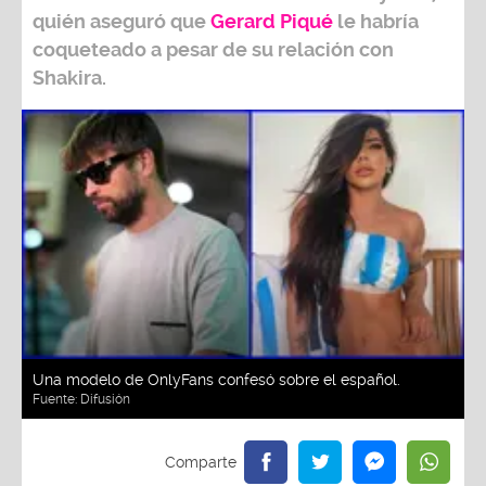
quién aseguró que
Gerard Piqué
le habría
coqueteado a pesar de su relación con
Shakira.
Una modelo de OnlyFans confesó sobre el español.
Fuente:
Difusión