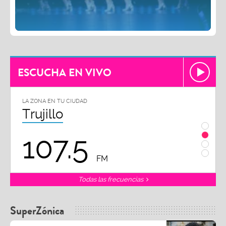
ESCUCHA EN VIVO
LA ZONA EN TU CIUDAD
LA ZON
Trujillo
Chi
107.5
1
FM
Todas las frecuencias
SuperZónica