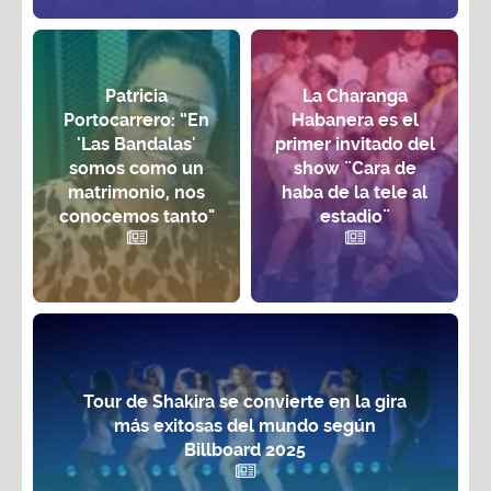
Patricia
La Charanga
Portocarrero: “En
Habanera es el
'Las Bandalas'
primer invitado del
somos como un
show ¨Cara de
matrimonio, nos
haba de la tele al
conocemos tanto"
estadio¨
Tour de Shakira se convierte en la gira
más exitosas del mundo según
Billboard 2025