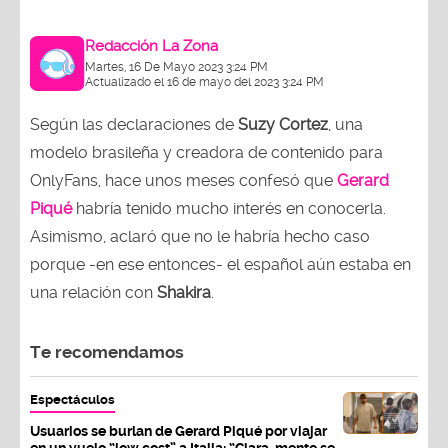
Redacción La Zona
Martes, 16 De Mayo 2023 3:24 PM
Actualizado el 16 de mayo del 2023 3:24 PM
Según las declaraciones de
Suzy Cortez
, una
modelo brasileña y creadora de contenido para
OnlyFans, hace unos meses confesó que
Gerard
Piqué
habría tenido mucho interés en conocerla.
Asimismo, aclaró que no le habría hecho caso
porque -en ese entonces- el español aún estaba en
una relación con
Shakira
.
Te recomendamos
Espectáculos
Usuarios se burlan de Gerard Piqué por viajar
en un vuelo “low cost” a Italia: “Clara-mente se