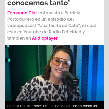
conocemos tanto"
Fernando Díaz
entrevistó a
Patricia
Portocarrero
en un episodio del
videopodcast
“Una Tacita de Café”,
el cual
está en Youtube de
Radio Felicidad
y
también e
n
Audioplayer
.
Patricia Portocarrero: “En 'Las Bandalas' somos como un