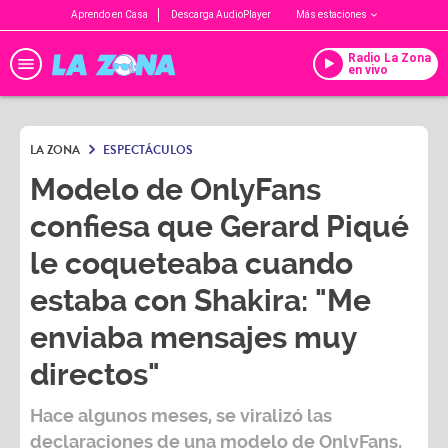
Aprendo en Casa
Descarga AudioPlayer
Más estaciones
Radio La Zona
en vivo
LA ZONA
ESPECTÁCULOS
Modelo de OnlyFans
confiesa que Gerard Piqué
le coqueteaba cuando
estaba con Shakira: "Me
enviaba mensajes muy
directos"
Hace algunos meses, se viralizó las
declaraciones de una modelo de OnlyFans,