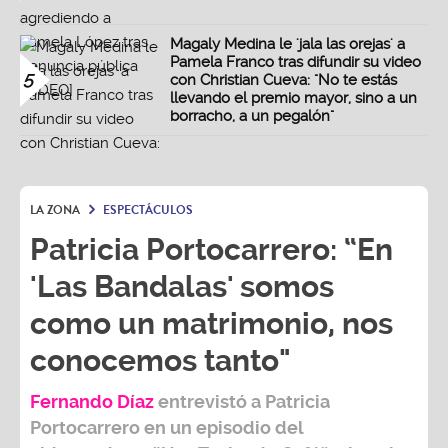
Magaly Medina le 'jala las orejas' a
Pamela Franco tras difundir su video
5
con Christian Cueva: "No te estás
llevando el premio mayor, sino a un
borracho, a un pegalón"
LA ZONA
ESPECTÁCULOS
Patricia Portocarrero: “En
'Las Bandalas' somos
como un matrimonio, nos
conocemos tanto"
Fernando Díaz
entrevistó a
Patricia
Portocarrero
en un episodio del