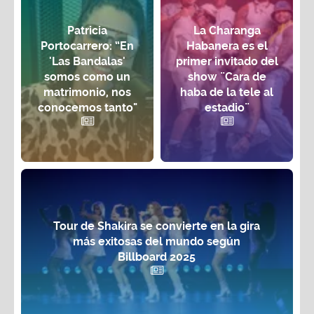
Patricia
La Charanga
Portocarrero: “En
Habanera es el
'Las Bandalas'
primer invitado del
somos como un
show ¨Cara de
matrimonio, nos
haba de la tele al
conocemos tanto"
estadio¨
Tour de Shakira se convierte en la gira
más exitosas del mundo según
Billboard 2025