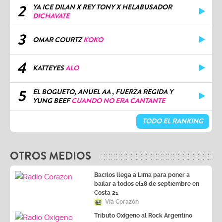
2
YA ICE DILAN X REY TONY X HELABUSADOR
DICHAVATE
3
OMAR COURTZ
KOKO
4
KATTEYES
ALO
5
EL BOGUETO, ANUEL AA , FUERZA REGIDA Y
YUNG BEEF
CUANDO NO ERA CANTANTE
TODO EL RANKING
OTROS MEDIOS
Bacilos llega a Lima para poner a
bailar a todos el18 de septiembre en
Costa 21
Vía Corazón
Tributo Oxígeno al Rock Argentino