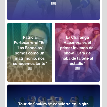
Patricia
La Charanga
Portocarrero: “En
Habanera es el
'Las Bandalas'
primer invitado del
somos como un
show ¨Cara de
matrimonio, nos
haba de la tele al
conocemos tanto"
estadio¨
Tour de Shakira se convierte en la gira