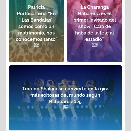
Patricia
La Charanga
Portocarrero: “En
Habanera es el
'Las Bandalas'
primer invitado del
somos como un
show ¨Cara de
matrimonio, nos
haba de la tele al
conocemos tanto"
estadio¨
Tour de Shakira se convierte en la gira
más exitosas del mundo según
Billboard 2025