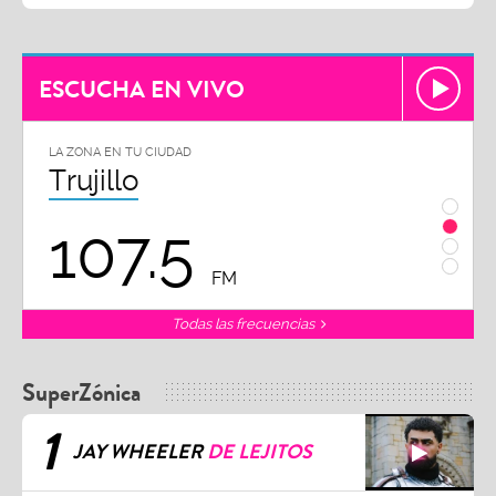
ESCUCHA EN VIVO
LA ZONA EN TU CIUDAD
LA ZON
Trujillo
Chi
107.5
1
FM
Todas las frecuencias
SuperZónica
1
JAY WHEELER
DE LEJITOS