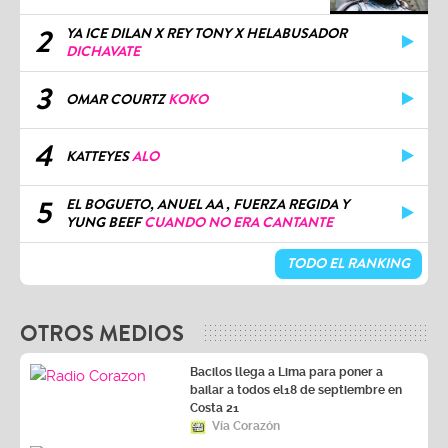
2
YA ICE DILAN X REY TONY X HELABUSADOR
DICHAVATE
3
OMAR COURTZ
KOKO
4
KATTEYES
ALO
5
EL BOGUETO, ANUEL AA , FUERZA REGIDA Y
YUNG BEEF
CUANDO NO ERA CANTANTE
TODO EL RANKING
OTROS MEDIOS
Bacilos llega a Lima para poner a
bailar a todos el18 de septiembre en
Costa 21
Vía Corazón