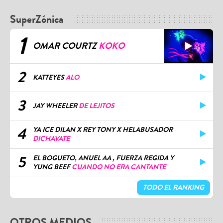
SuperZónica
1
OMAR COURTZ
KOKO
2
KATTEYES
ALO
3
JAY WHEELER
DE LEJITOS
4
YA ICE DILAN X REY TONY X HELABUSADOR
DICHAVATE
5
EL BOGUETO, ANUEL AA , FUERZA REGIDA Y
YUNG BEEF
CUANDO NO ERA CANTANTE
TODO EL RANKING
OTROS MEDIOS