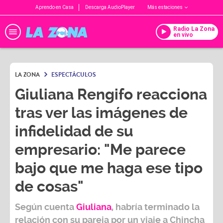
Aprendo en Casa
Descarga AudioPlayer
Más estaciones
Radio La Zona
en vivo
LA ZONA
ESPECTÁCULOS
Giuliana Rengifo reacciona
tras ver las imágenes de
infidelidad de su
empresario: "Me parece
bajo que me haga ese tipo
de cosas"
Según cuenta
Giuliana
, habría terminado la
relación con su pareja por un viaje a Chincha