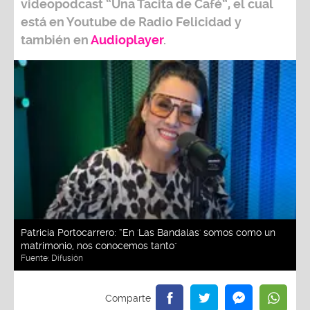
videopodcast
“Una Tacita de Café”,
el cual
está en Youtube de
Radio Felicidad
y
también e
n
Audioplayer
.
Patricia Portocarrero: “En 'Las Bandalas' somos como un
matrimonio, nos conocemos tanto"
Fuente:
Difusión