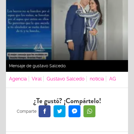
Mensaje de gustavo Salcedo.
Agencia
Viral
Gustavo Salcedo
noticia
AG
¿Te gustó? ¡Compártelo!