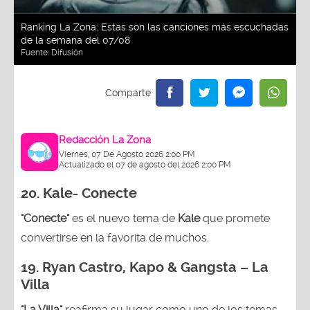
Ranking La Zona: Estas son las canciones más escuchadas
de la semana del 07/08
Fuente:
Difusión
Redacción La Zona
Viernes, 07 De Agosto 2026 2:00 PM
Actualizado el 07 de agosto del 2026 2:00 PM
20. Kale- Conecte
"Conecte"
es el nuevo tema de
Kale
que promete
convertirse en la favorita de muchos.
19.
Ryan Castro, Kapo & Gangsta – La
Villa
"La Villa"
reafirma su lugar como uno de los temas