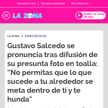
Aprendo en Casa
Descarga AudioPlayer
Más estaciones
Radio La Zona
en vivo
LA ZONA
ESPECTÁCULOS
Gustavo Salcedo se
pronuncia tras difusión de
su presunta foto en toalla:
“No permitas que lo que
sucede a tu alrededor se
meta dentro de ti y te
hunda"