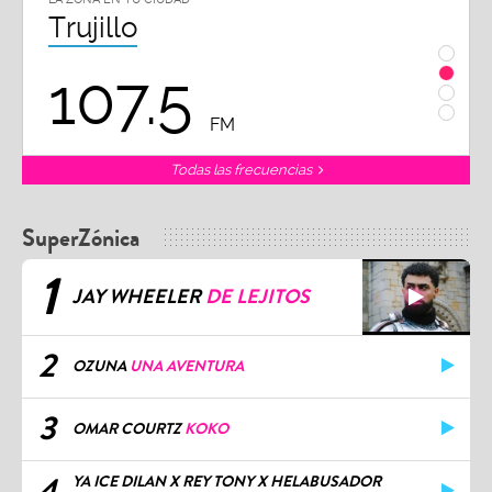
Trujillo
Chi
107.5
1
FM
Todas las frecuencias
SuperZónica
1
JAY WHEELER
DE LEJITOS
2
OZUNA
UNA AVENTURA
3
OMAR COURTZ
KOKO
4
YA ICE DILAN X REY TONY X HELABUSADOR