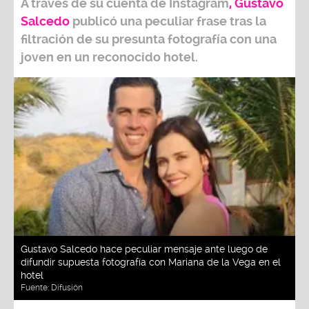
A través de su cuenta de Instagram
,
Gustavo
Salcedo
publicó una peculiar frase tras la
filtración de su presunta fotografía con una
joven en un reconocido hotel.
Gustavo Salcedo hace peculiar mensaje ante luego de
difundir supuesta fotografía con Mariana de la Vega en el
hotel
Fuente:
Difusión