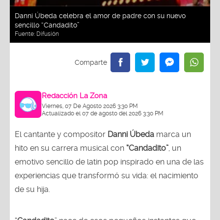
Danni Úbeda celebra el amor de padre con su nuevo
sencillo “Candadito”
Fuente:
Difusión
Redacción La Zona
Viernes, 07 De Agosto 2026 3:30 PM
Actualizado el 07 de agosto del 2026 3:30 PM
El cantante y compositor
Danni Úbeda
marca un
hito en su carrera musical con
“Candadito”
, un
emotivo sencillo de latin pop inspirado en una de las
experiencias que transformó su vida: el nacimiento
de su hija.