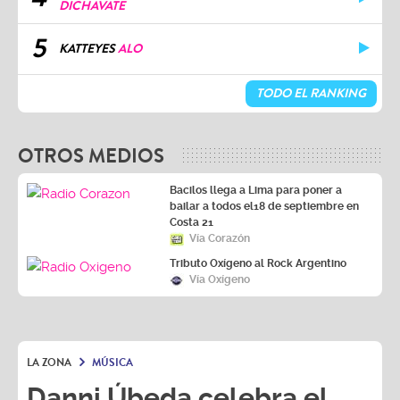
DICHAVATE
5
KATTEYES
ALO
TODO EL RANKING
OTROS MEDIOS
Bacilos llega a Lima para poner a
bailar a todos el18 de septiembre en
Costa 21
Vía Corazón
Tributo Oxígeno al Rock Argentino
Vía Oxígeno
LA ZONA
MÚSICA
Danni Úbeda celebra el