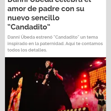
amor de padre con su
nuevo sencillo
“Candadito”
Danni Úbeda
estrenó
"Candadito"
un tema
inspirado en la paternidad. Aquí te contamos
todos los detalles.