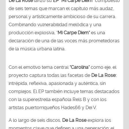
De La Rose
lanzó su
EP “Mi Carpe Diem”
compuesto
de seis temas que marcan el capítulo más audaz,
personal y artísticamente ambicioso de su carrera.
Combinando vulnerabilidad melódica y una
producción explosiva, "
Mi Carpe Diem"
es una
declaración de una de las voces más prometedoras
de la música urbana latina.
Con el emotivo tema central
"Carolina"
como eje, el
proyecto captura todas las facetas de
De La Rose:
intrépida, reflexiva, apasionada y auténtica, sin
complejos. El EP también incluye temas destacados
con la superestrella española Rels B y con los
artistas puertorriqueños Hades66 y Dei V.
A lo largo de seis discos,
De La Rose
explora los
momentos clave que definen a una generación: el