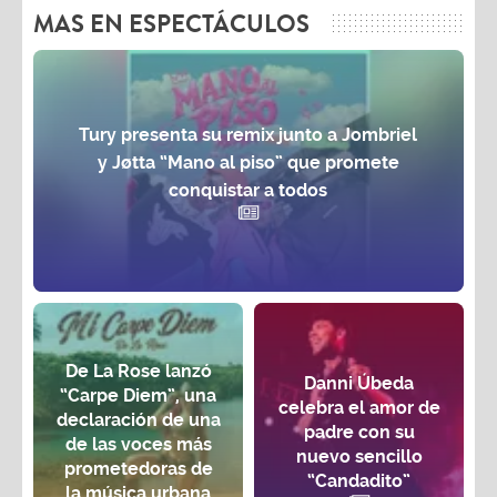
MAS EN ESPECTÁCULOS
Tury presenta su remix junto a Jombriel
y Jøtta “Mano al piso” que promete
conquistar a todos
De La Rose lanzó
Danni Úbeda
“Carpe Diem”, una
celebra el amor de
declaración de una
padre con su
de las voces más
nuevo sencillo
prometedoras de
“Candadito”
la música urbana