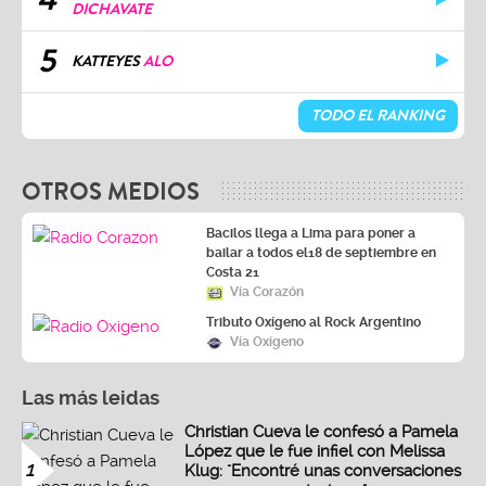
DICHAVATE
5
KATTEYES
ALO
TODO EL RANKING
OTROS MEDIOS
Bacilos llega a Lima para poner a
bailar a todos el18 de septiembre en
Costa 21
Vía Corazón
Tributo Oxígeno al Rock Argentino
Vía Oxígeno
Las más leidas
Christian Cueva le confesó a Pamela
López que le fue infiel con Melissa
1
Klug: "Encontré unas conversaciones