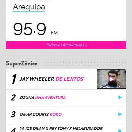
Arequipa
95.9
FM
Todas las frecuencias
SuperZónica
1
JAY WHEELER
DE LEJITOS
2
OZUNA
UNA AVENTURA
3
OMAR COURTZ
KOKO
4
YA ICE DILAN X REY TONY X HELABUSADOR