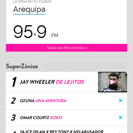
LA ZONA EN TU CIUDAD
Arequipa
95.9
FM
Todas las frecuencias
SuperZónica
1
JAY WHEELER
DE LEJITOS
2
OZUNA
UNA AVENTURA
3
OMAR COURTZ
KOKO
YA ICE DILAN X REY TONY X HELABUSADOR