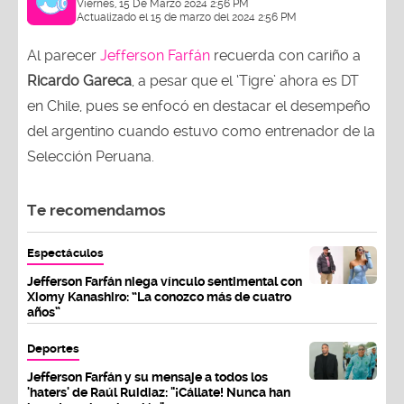
Viernes, 15 De Marzo 2024 2:56 PM
Actualizado el 15 de marzo del 2024 2:56 PM
Al parecer
Jefferson Farfán
recuerda con cariño a
Ricardo Gareca
, a pesar que el ‘Tigre’ ahora es DT
en Chile, pues se enfocó en destacar el desempeño
del argentino cuando estuvo como entrenador de la
Selección Peruana.
Te recomendamos
Espectáculos
Jefferson Farfán niega vínculo sentimental con
Xiomy Kanashiro: “La conozco más de cuatro
años”
Deportes
Jefferson Farfán y su mensaje a todos los
'haters' de Raúl Ruidiaz: "¡Cállate! Nunca han