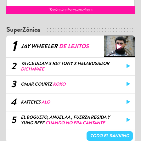
Todas las frecuencias
SuperZónica
1
JAY WHEELER
DE LEJITOS
2
YA ICE DILAN X REY TONY X HELABUSADOR
DICHAVATE
3
OMAR COURTZ
KOKO
4
KATTEYES
ALO
5
EL BOGUETO, ANUEL AA , FUERZA REGIDA Y
YUNG BEEF
CUANDO NO ERA CANTANTE
TODO EL RANKING