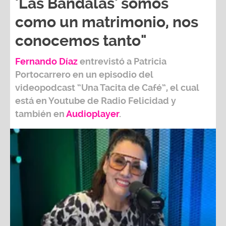
'Las Bandalas' somos
como un matrimonio, nos
conocemos tanto"
Fernando Díaz
entrevistó a
Patricia
Portocarrero
en un episodio del
videopodcast
“Una Tacita de Café”,
el cual
está en Youtube de
Radio Felicidad
y
también e
n
Audioplayer
.