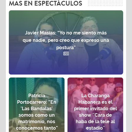
MAS EN ESPECTÁCULOS
Javier Masías: “Yo no me siento más
que nadie, pero creo que expreso una
postura”
Patricia
La Charanga
Portocarrero: “En
Habanera es el
'Las Bandalas'
primer invitado del
somos como un
show ¨Cara de
matrimonio, nos
haba de la tele al
conocemos tanto"
estadio¨