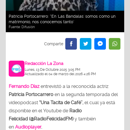
Patricia Portocarrero: “En 'Las Bandalas' somos como un
matrimonio, nos conocemos tanto"
Fuente:
Difusión
Redacción La Zona
Lunes, 13 De Octubre 2025 3:05 PM
Actualizado el 04 de marzo del 2026 4:26 PM
Fernando Díaz
entrevistó a la reconocida actriz
Patricia Portocarrero
en la segunda temporada del
videopodcast
“Una Tacita de Café”,
el cual ya está
disponible en el Youtube de
Radio
Felicidad (@RadioFelicidadFM)
y también
en
Audioplayer
.