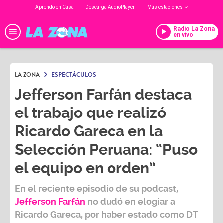
Aprendo en Casa
Descarga AudioPlayer
Más estaciones
Radio La Zona
en vivo
LA ZONA
ESPECTÁCULOS
Jefferson Farfán destaca
el trabajo que realizó
Ricardo Gareca en la
Selección Peruana: “Puso
el equipo en orden”
En el reciente episodio de su podcast,
Jefferson Farfán
no dudó en elogiar a
Ricardo Gareca
, por haber estado como DT