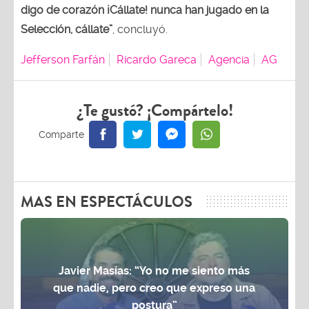
digo de corazón ¡Cállate! nunca han jugado en la
Selección, cállate”
, concluyó.
Jefferson Farfán
Ricardo Gareca
Agencia
AG
¿Te gustó? ¡Compártelo!
MAS EN ESPECTÁCULOS
Javier Masías: “Yo no me siento más
que nadie, pero creo que expreso una
postura”