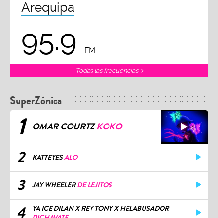
Arequipa
95.9
FM
Todas las frecuencias
SuperZónica
1
OMAR COURTZ
KOKO
2
KATTEYES
ALO
3
JAY WHEELER
DE LEJITOS
4
YA ICE DILAN X REY TONY X HELABUSADOR
DICHAVATE