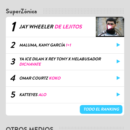
SuperZónica
1
JAY WHEELER
DE LEJITOS
2
MALUMA, KANY GARCÍA
1+1
3
YA ICE DILAN X REY TONY X HELABUSADOR
DICHAVATE
4
OMAR COURTZ
KOKO
5
KATTEYES
ALO
TODO EL RANKING
OTROS MEDIOS