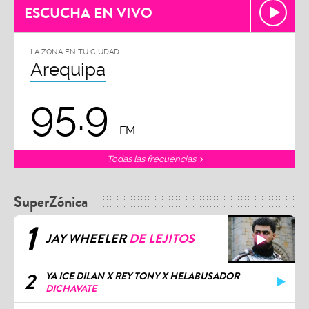
ESCUCHA EN VIVO
LA ZONA EN TU CIUDAD
Arequipa
95.9
FM
Todas las frecuencias
SuperZónica
1
JAY WHEELER
DE LEJITOS
2
YA ICE DILAN X REY TONY X HELABUSADOR
DICHAVATE