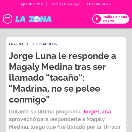
Aprendo en Casa
Descarga AudioPlayer
Más estaciones
Radio La Zona
en vivo
LA ZONA
ESPECTÁCULOS
Jorge Luna le responde a
Magaly Medina tras ser
llamado “tacaño”:
“Madrina, no se pelee
conmigo”
Durante su último programa,
Jorge Luna
aprovechó para responderle a
Magaly
Medina
, luego que fue tildado por la 'Urraca'