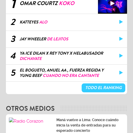
1
OMAR COURTZ
KOKO
2
KATTEYES
ALO
3
JAY WHEELER
DE LEJITOS
4
YA ICE DILAN X REY TONY X HELABUSADOR
DICHAVATE
5
EL BOGUETO, ANUEL AA , FUERZA REGIDA Y
YUNG BEEF
CUANDO NO ERA CANTANTE
TODO EL RANKING
OTROS MEDIOS
Maná vuelve a Lima: Conoce cuándo
inicia la venta de entradas para su
esperado concierto