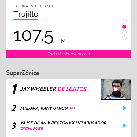
LA ZONA EN TU CIUDAD
Chiclayo
102.3
FM
FM
Todas las frecuencias
SuperZónica
1
JAY WHEELER
DE LEJITOS
2
MALUMA, KANY GARCÍA
1+1
3
YA ICE DILAN X REY TONY X HELABUSADOR
DICHAVATE