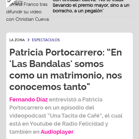
llevando el premio mayor, sino a un
borracho, a un pegalón"
LA ZONA
ESPECTÁCULOS
Patricia Portocarrero: “En
'Las Bandalas' somos
como un matrimonio, nos
conocemos tanto"
Fernando Díaz
entrevistó a
Patricia
Portocarrero
en un episodio del
videopodcast
“Una Tacita de Café”,
el cual
está en Youtube de
Radio Felicidad
y
también e
n
Audioplayer
.