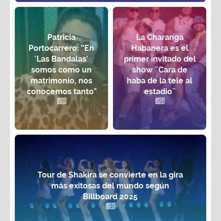
Patricia
La Charanga
Portocarrero: “En
Habanera es el
'Las Bandalas'
primer invitado del
somos como un
show ¨Cara de
matrimonio, nos
haba de la tele al
conocemos tanto"
estadio¨
Tour de Shakira se convierte en la gira
más exitosas del mundo según
Billboard 2025