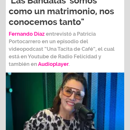
'Las Bandalas' somos
como un matrimonio, nos
conocemos tanto"
Fernando Díaz
entrevistó a
Patricia
Portocarrero
en un episodio del
videopodcast
“Una Tacita de Café”,
el cual
está en Youtube de
Radio Felicidad
y
también e
n
Audioplayer
.