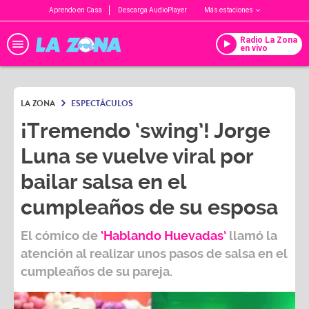
Aprendo en Casa
Descarga AudioPlayer
Más estaciones
Radio La Zona
en vivo
LA ZONA
ESPECTÁCULOS
¡Tremendo ‘swing’! Jorge
Luna se vuelve viral por
bailar salsa en el
cumpleaños de su esposa
El cómico de
‘Hablando Huevadas’
llamó la
atención al realizar unos pasos de salsa en el
cumpleaños de su pareja.