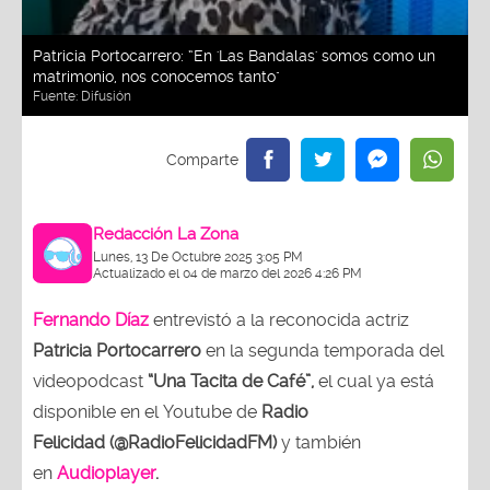
Patricia Portocarrero: “En 'Las Bandalas' somos como un
matrimonio, nos conocemos tanto"
Fuente:
Difusión
Redacción La Zona
Lunes, 13 De Octubre 2025 3:05 PM
Actualizado el 04 de marzo del 2026 4:26 PM
Fernando Díaz
entrevistó a la reconocida actriz
Patricia Portocarrero
en la segunda temporada del
videopodcast
“Una Tacita de Café”,
el cual ya está
disponible en el Youtube de
Radio
Felicidad (@RadioFelicidadFM)
y también
en
Audioplayer
.