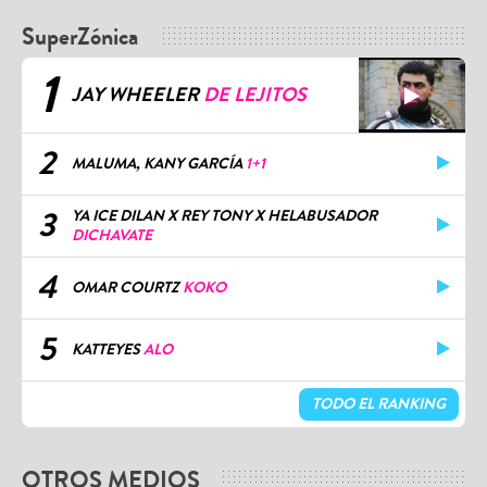
SuperZónica
1
JAY WHEELER
DE LEJITOS
2
MALUMA, KANY GARCÍA
1+1
3
YA ICE DILAN X REY TONY X HELABUSADOR
DICHAVATE
4
OMAR COURTZ
KOKO
5
KATTEYES
ALO
TODO EL RANKING
OTROS MEDIOS