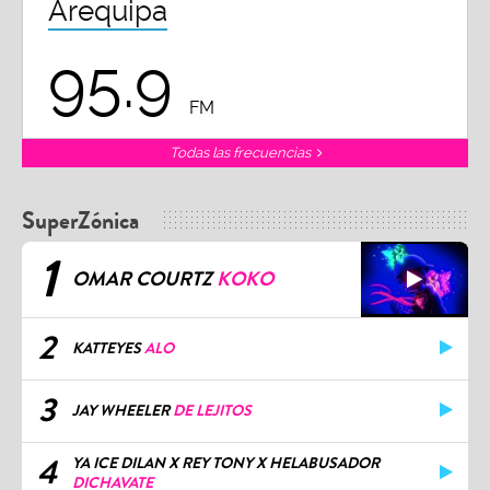
Arequipa
95.9
FM
Todas las frecuencias
SuperZónica
1
OMAR COURTZ
KOKO
2
KATTEYES
ALO
3
JAY WHEELER
DE LEJITOS
4
YA ICE DILAN X REY TONY X HELABUSADOR
DICHAVATE