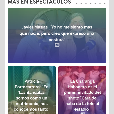
MAS EN ESPECTÁCULOS
Javier Masías: “Yo no me siento más
que nadie, pero creo que expreso una
postura”
Patricia
La Charanga
Portocarrero: “En
Habanera es el
'Las Bandalas'
primer invitado del
somos como un
show ¨Cara de
matrimonio, nos
haba de la tele al
conocemos tanto"
estadio¨