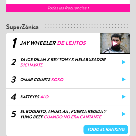
Todas las frecuencias
SuperZónica
1
JAY WHEELER
DE LEJITOS
2
YA ICE DILAN X REY TONY X HELABUSADOR
DICHAVATE
3
OMAR COURTZ
KOKO
4
KATTEYES
ALO
5
EL BOGUETO, ANUEL AA , FUERZA REGIDA Y
YUNG BEEF
CUANDO NO ERA CANTANTE
TODO EL RANKING