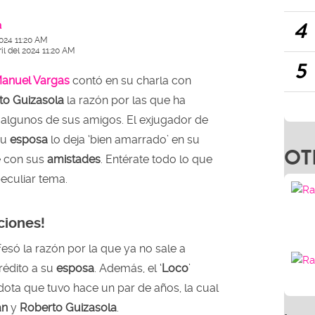
4
a
2024 11:20 AM
il del 2024 11:20 AM
5
anuel Vargas
contó en su charla con
to Guizasola
la razón por las que ha
n algunos de sus amigos. El exjugador de
su
esposa
lo deja ‘bien amarrado’ en su
OT
e con sus
amistades
. Entérate todo lo que
peculiar tema.
ciones!
esó la razón por la que ya no sale a
rédito a su
esposa
. Además, el ‘
Loco
’
dota que tuvo hace un par de años, la cual
án
y
Roberto Guizasola
.