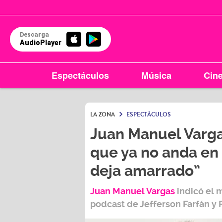
Descarga
AudioPlayer
Espectáculos
Música
Cin
LA ZONA
ESPECTÁCULOS
Juan Manuel Vargas
que ya no anda en 
deja amarrado”
Juan Manuel Vargas
indicó el m
podcast de
Jefferson Farfán y