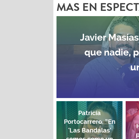
MAS EN ESPEC
Javier Masías
que nadie, 
u
Patricia
Portocarrero: “En
'Las Bandalas'
p