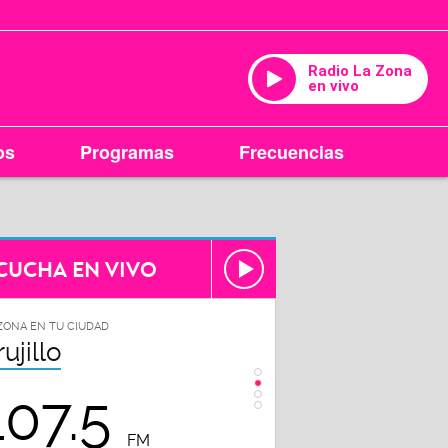
Radio La Zona
en vivo
os
Programas
Frecuencias
CUCHA EN VIVO
ZONA EN TU CIUDAD
LA ZONA EN TU CIUDAD
rujillo
Chiclayo
107.5
102.3
FM
FM