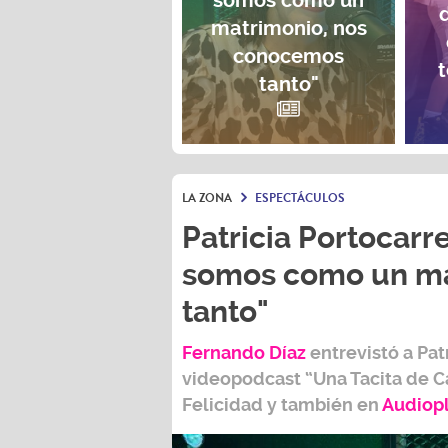
somos como un
matrimonio, nos
conocemos
t
tanto"
LA ZONA
ESPECTÁCULOS
Patricia Portocarre
somos como un ma
tanto"
Fernando Díaz
entrevistó a
Pat
videopodcast
“Una Tacita de C
Felicidad
y también e
n
Audiop