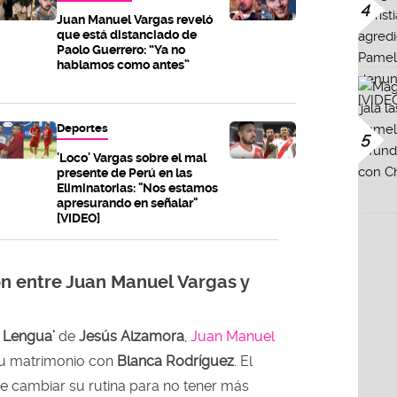
4
Juan Manuel Vargas reveló
que está distanciado de
Paolo Guerrero: “Ya no
hablamos como antes”
Deportes
5
'Loco' Vargas sobre el mal
presente de Perú en las
Eliminatorias: "Nos estamos
apresurando en señalar"
[VIDEO]
ón entre Juan Manuel Vargas y
a Lengua’
de
Jesús Alzamora
,
Juan Manuel
u matrimonio con
Blanca Rodríguez
. El
ue cambiar su rutina para no tener más