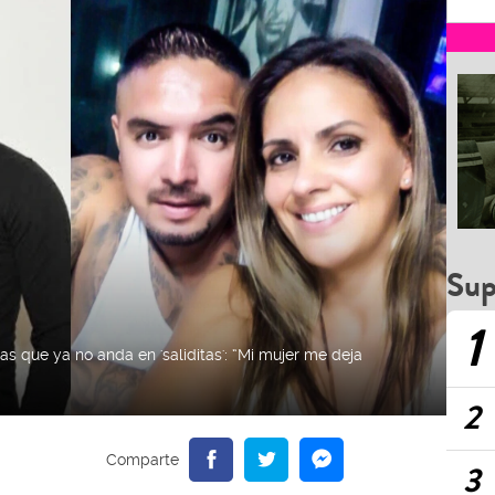
Sup
1
as que ya no anda en 'saliditas': “Mi mujer me deja
2
3