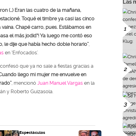
Las 
on (…) Eran las cuatro de la mañana,
stacioné. Toqué el timbre ya casi las cinco
sa vaina. Chapé carro, pues. Estábamos en
1
asa el más jodid*! Ya luego me contó eso
, le dije que había hecho doble horario”
,
as
en ‘Enfocados’.
 confesó que ya no sale a fiestas gracias a
2
 Cuando llego mi mujer me envuelve en
rrado”
, mencionó
Juan Manuel Vargas
en la
fán y Roberto Guizasola.
3
Espectáculos