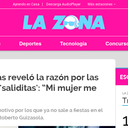
Más estaciones
Aprendo en Casa
Descarga AudioPlayer
e
Deportes
Tecnología
Concurs
 reveló la razón por las
ES
'saliditas': “Mi mujer me
LA ZONA EN TU CIUDAD
LA 
Arequipa
T
otivo por los que ya no sale a fiestas en el
95.9
 Roberto Guizasola
.
FM