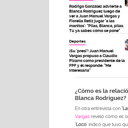
Rodrigo González advierte a
Blanca Rodríguez luego de
ver a Juan Manuel Vargas y
Fiorella Retiz jugar 'a las
manitos': "Pilas, Blanca, pilas.
Tú ya sabes cómo se pone"
Deportes
¡Su 'presi'! Juan Manuel
Vargas propuso a Claudio
Pizarro como presidente de la
FPF y él responde: "Me
interesaría"
¿Cómo es la relaci
Blanca Rodríguez?
En otra entrevista con
‘L
Vargas
reveló cómo es s
‘
Loco
’ indicó que tuvo q