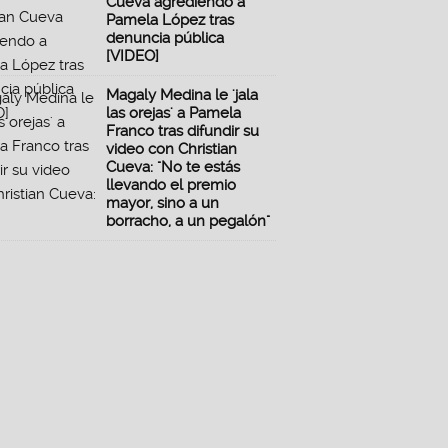
Cueva agrediendo a
Pamela López tras
denuncia pública
[VIDEO]
Magaly Medina le 'jala
las orejas' a Pamela
Franco tras difundir su
video con Christian
Cueva: "No te estás
llevando el premio
mayor, sino a un
borracho, a un pegalón"