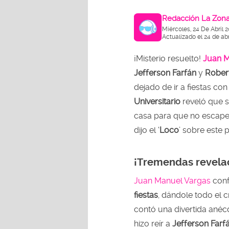
Redacción La Zon
Miércoles, 24 De Abril 
Actualizado el 24 de abr
¡Misterio resuelto!
Juan M
Jefferson Farfán
y
Rober
dejado de ir a fiestas co
Universitario
reveló que 
casa para que no escap
dijo el ‘
Loco
’ sobre este 
¡Tremendas revela
Juan Manuel Vargas
conf
fiestas
, dándole todo el c
contó una divertida anéc
hizo reír a
Jefferson Farf