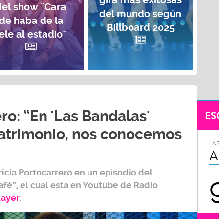
gira más exitosas
del show ¨Cara
del mundo según
de haba de la
Billboard 2025
ele al estadio¨
ro: “En 'Las Bandalas'
ES
trimonio, nos conocemos
LA 
A
ricia Portocarrero
en un episodio del
afé”,
el cual está en Youtube de
Radio
layer
.