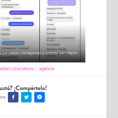
Lizarzaburu, increpando a Andrea San Martín
stián Lizarzaburu
agencia
ustó? ¡Compártelo!