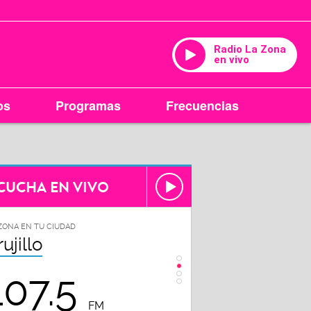
Radio La Zona
en vivo
os
Programas
Frecuencias
CUCHA EN VIVO
ZONA EN TU CIUDAD
LA ZONA EN TU CIUDAD
rujillo
Chiclayo
107.5
102.3
FM
FM