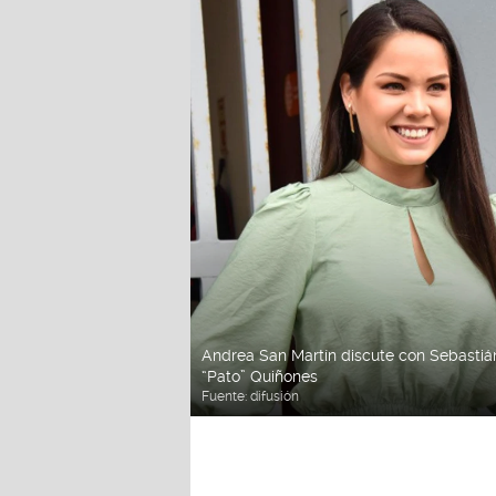
Andrea San Martín discute con Sebastián
“Pato” Quiñones
Fuente:
difusión