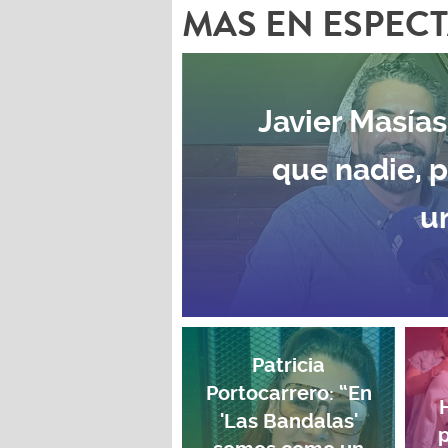
MAS EN ESPEC
Javier Masías
que nadie, 
u
Patricia
Portocarrero: “En
'Las Bandalas'
p