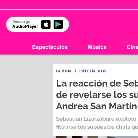
Descarga
AudioPlayer
Espectáculos
Música
Cin
LA ZONA
ESPECTÁCULOS
La reacción de Se
de revelarse los s
Andrea San Martín
Sebastián Lizarzaburu
explotó 
filtrarse los supuestos chats 