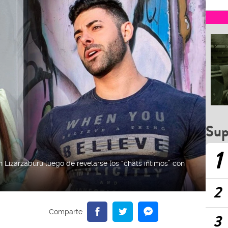
Sup
1
 Lizarzaburu luego de revelarse los “chats íntimos” con
2
3