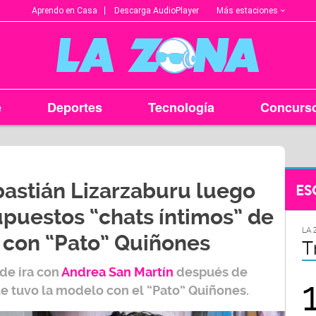
Más estaciones
Aprendo en Casa
Descarga AudioPlayer
e
Deportes
Tecnología
Concurs
bastián Lizarzaburu luego
ES
upuestos “chats íntimos” de
LA ZONA EN TU CIUDAD
LA 
 con “Pato” Quiñones
Arequipa
T
de ira con
Andrea San Martín
después de
95.9
que tuvo la modelo con el “Pato” Quiñones.
FM