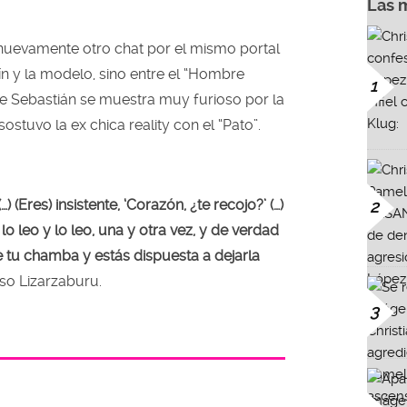
Las 
ó nuevamente otro chat por el mismo portal
rín y la modelo, sino entre el “Hombre
1
e Sebastián se muestra muy furioso por la
ostuvo la ex chica reality con el “Pato”.
) (Eres) insistente, ‘Corazón, ¿te recojo?’ (…)
2
lo leo y lo leo, una y otra vez, y de verdad
 tu chamba y estás dispuesta a dejarla
oso Lizarzaburu.
3