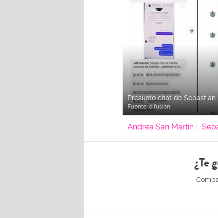
Presunto chat de Sebastián 
Fuente:
difusión
Andrea San Martín
Seba
¿Te g