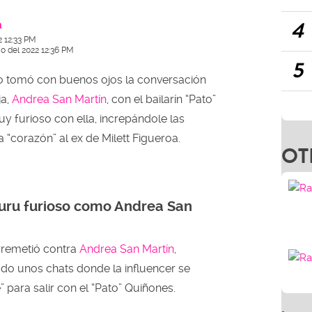
4
a
2 12:33 PM
io del 2022 12:36 PM
5
 tomó con buenos ojos la conversación
ja,
Andrea San Martín
, con el bailarín “Pato”
y furioso con ella, increpándole las
 “corazón” al ex de Milett Figueroa.
OT
uru furioso como Andrea San
remetió contra
Andrea San Martín
,
ado unos chats donde la influencer se
 para salir con el “Pato” Quiñones.