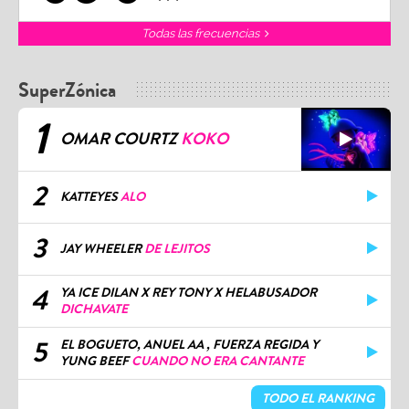
Todas las frecuencias
SuperZónica
1
OMAR COURTZ
KOKO
2
KATTEYES
ALO
3
JAY WHEELER
DE LEJITOS
4
YA ICE DILAN X REY TONY X HELABUSADOR
DICHAVATE
5
EL BOGUETO, ANUEL AA , FUERZA REGIDA Y
YUNG BEEF
CUANDO NO ERA CANTANTE
TODO EL RANKING