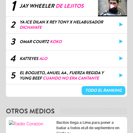
1
JAY WHEELER
DE LEJITOS
2
YA ICE DILAN X REY TONY X HELABUSADOR
DICHAVATE
3
OMAR COURTZ
KOKO
4
KATTEYES
ALO
5
EL BOGUETO, ANUEL AA , FUERZA REGIDA Y
YUNG BEEF
CUANDO NO ERA CANTANTE
TODO EL RANKING
OTROS MEDIOS
Bacilos llega a Lima para poner a
bailar a todos el18 de septiembre en