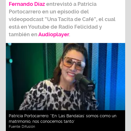
Fernando Díaz
entrevistó a
Patricia
Portocarrero
en un episodio del
videopodcast
“Una Tacita de Café”,
el cual
está en Youtube de
Radio Felicidad
y
también e
n
Audioplayer
.
Patricia Portocarrero: “En 'Las Bandalas' somos como un
matrimonio, nos conocemos tanto"
Fuente:
Difusión