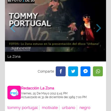
FOTO
1
DE 20
La Zona
Redacción La Zona
Viernes, 25 De Mayo 2012 5:45 PM
Actualizado el 31 de diciembre del 1969 7:00 PM
tommy portugal
motivate
urbano
negro