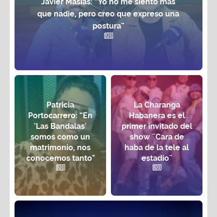
Javier Masías: “Yo no me siento más
que nadie, pero creo que expreso una
postura”
Patricia
La Charanga
Portocarrero: “En
Habanera es el
'Las Bandalas'
primer invitado del
somos como un
show ¨Cara de
matrimonio, nos
haba de la tele al
conocemos tanto"
estadio¨