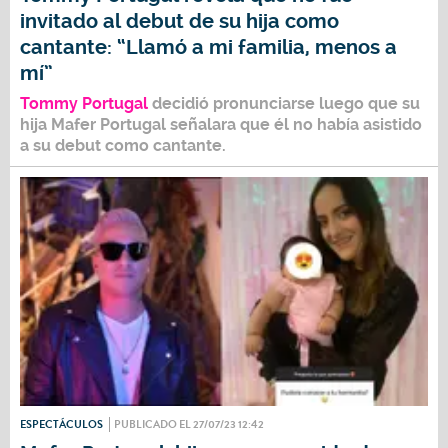
invitado al debut de su hija como
cantante: “Llamó a mi familia, menos a
mí”
Tommy Portugal
decidió pronunciarse luego que su
hija
Mafer Portugal
señalara que él no había asistido
a su debut como cantante.
ESPECTÁCULOS
PUBLICADO EL 27/07/23 12:42