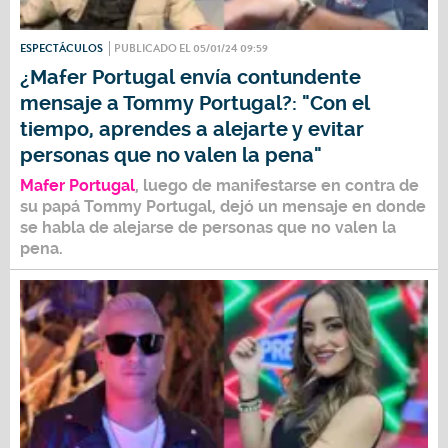
ESPECTÁCULOS
PUBLICADO EL 05/01/24 09:59
¿Mafer Portugal envía contundente
mensaje a Tommy Portugal?: "Con el
tiempo, aprendes a alejarte y evitar
personas que no valen la pena"
Mafer Portugal
, luego de manifestarse en contra de
su papá
Tommy Portugal,
dejó un mensaje en donde
se habla de alejarse de personas que no valen la
pena.