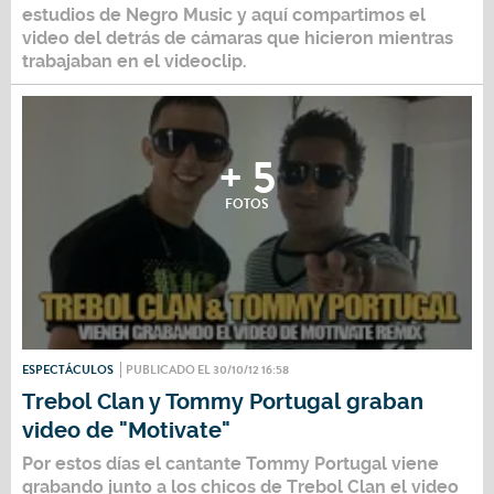
estudios de Negro Music y aquí compartimos el
video del detrás de cámaras que hicieron mientras
trabajaban en el videoclip.
+ 5
FOTOS
ESPECTÁCULOS
PUBLICADO EL 30/10/12 16:58
Trebol Clan y Tommy Portugal graban
video de "Motivate"
Por estos días el cantante Tommy Portugal viene
grabando junto a los chicos de Trebol Clan el video