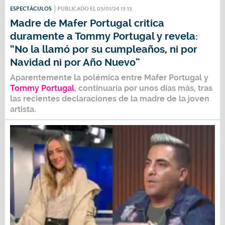
ESPECTÁCULOS
PUBLICADO EL 05/01/24 13:13
Madre de Mafer Portugal critica
duramente a Tommy Portugal y revela:
“No la llamó por su cumpleaños, ni por
Navidad ni por Año Nuevo”
Aparentemente la polémica entre
Mafer Portugal
y
Tommy Portugal
, continuaría por unos días más, tras
las recientes declaraciones de la madre de la joven
artista.