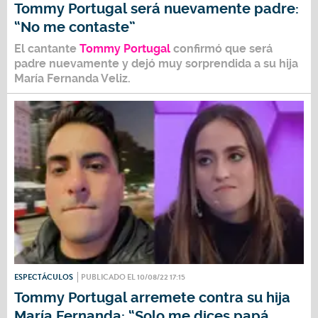
Tommy Portugal será nuevamente padre:
“No me contaste”
El cantante
Tommy Portugal
confirmó que será
padre nuevamente y dejó muy sorprendida a su hija
María Fernanda Veliz.
ESPECTÁCULOS
PUBLICADO EL 10/08/22 17:15
Tommy Portugal arremete contra su hija
María Fernanda: “Solo me dices papá