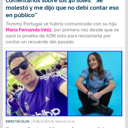
comentarios sobre los 40 soles: “Se
molestó y me dijo que no debí contar eso
en público”
Tommy Portugal
se habría comunicado con su hija
María Fernanda Veliz
,
por primera vez desde que se
sacó la prueba de ADN solo para reclamarle por
contar un recuerdo del pasado.
ESPECTÁCULOS
PUBLICADO EL 18/10/22 14:52