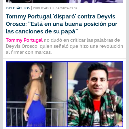
ESPECTÁCULOS
PUBLICADO EL 04/01/24 09:32
Tommy Portugal 'disparó' contra Deyvis
Orosco: “Está en una buena posición por
las canciones de su papá”
Tommy Portugal
no dudó en criticar las palabras de
Deyvis Orosco
, quien señaló que hizo una revolución
al firmar con marcas.