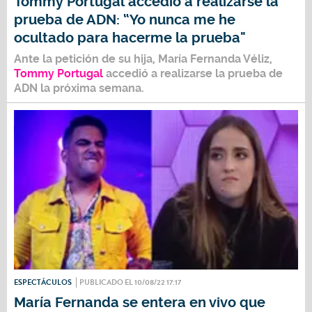
Tommy Portugal accedió a realizarse la
prueba de ADN: “Yo nunca me he
ocultado para hacerme la prueba"
Ante la petición de su hija,
María Fernanda Véliz
,
Tommy Portugal
accedió a realizarse la prueba de
ADN la próxima semana.
ESPECTÁCULOS
PUBLICADO EL 10/08/22 17:17
María Fernanda se entera en vivo que