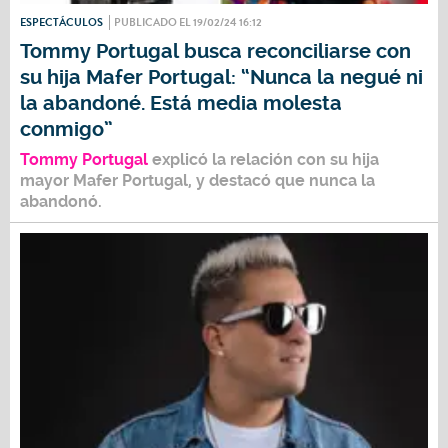
ESPECTÁCULOS
PUBLICADO EL 19/02/24 16:12
Tommy Portugal busca reconciliarse con
su hija Mafer Portugal: “Nunca la negué ni
la abandoné. Está media molesta
conmigo”
Tommy Portugal
explicó la relación con su hija
mayor
Mafer Portugal,
y destacó que nunca la
abandonó.