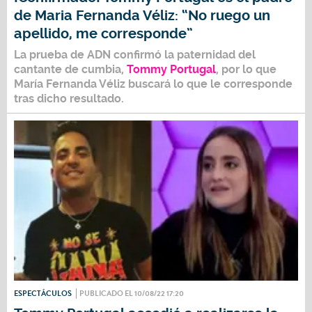
de Maria Fernanda Véliz: “No ruego un
apellido, me corresponde”
La prueba de ADN confirmó la paternidad del
cantante de cumbia,
Tommy Portugal
, por lo que
María Fernanda Véliz
buscará lo que le corresponde
tras dicho resultado.
ESPECTÁCULOS
PUBLICADO EL 10/08/22 17:20