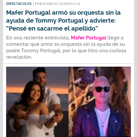
ESPECTÁCULOS
PUBLICADO EL 25/09/23 11:23
Mafer Portugal armó su orquesta sin la
ayuda de Tommy Portugal y advierte:
“Pensé en sacarme el apellido”
En una reciente entrevista,
Mafer Portugal
llegó a
comentar que armó su orquesta sin la ayuda de su
padre Tommy Portugal, por lo que hizo una curiosa
revelación.