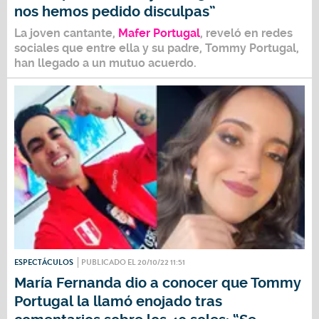
nos hemos pedido disculpas”
La joven cantante,
Mafer Portugal
, reveló en redes
sociales que entre ella y su padre,
Tommy Portugal
,
han llegado a un mutuo acuerdo.
ESPECTÁCULOS
PUBLICADO EL 20/10/22 11:51
María Fernanda dio a conocer que Tommy
Portugal la llamó enojado tras