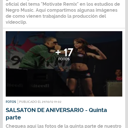
oficial del tema "Motivate Remix" en los estudios de
Negro Music. Aquí compartimos algunas imágenes
de como vienen trabajando la producción del
videoclip.
+ 17
FOTOS
FOTOS
PUBLICADO EL 29/10/12 19:02
SALSATON DE ANIVERSARIO - Quinta
parte
Chequea aquí las fotos de la quinta parte de nuestro