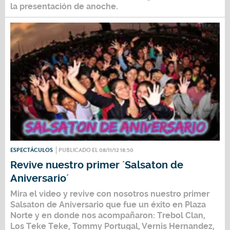
la presentación de anoche.
ESPECTÁCULOS
PUBLICADO EL 08/11/12 18:50
Revive nuestro primer ´Salsaton de
Aniversario´
Mira el video y revive con nosotros nuestro primer
Salsaton de Aniversario que fue un éxito en Plaza
Norte y en donde nos acompañaron: Trebol Clan,
Los Teke Teke, Tommy Portugal, Vernis Hernandez,