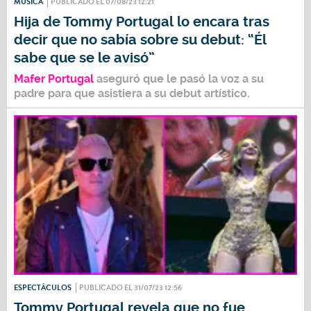
MÚSICA
PUBLICADO EL 07/08/23 12:21
Hija de Tommy Portugal lo encara tras
decir que no sabía sobre su debut: “Él
sabe que se le avisó”
Mafer Portugal
aseguró que le pasó la voz a su
padre para que asistiera a su debut artístico.
ESPECTÁCULOS
PUBLICADO EL 31/07/23 12:56
Tommy Portugal revela que no fue