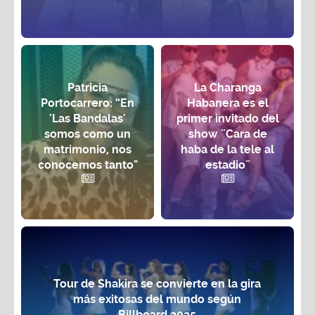
Patricia
La Charanga
Portocarrero: “En
Habanera es el
'Las Bandalas'
primer invitado del
somos como un
show ¨Cara de
matrimonio, nos
haba de la tele al
conocemos tanto"
estadio¨
Tour de Shakira se convierte en la gira
más exitosas del mundo según
Billboard 2025