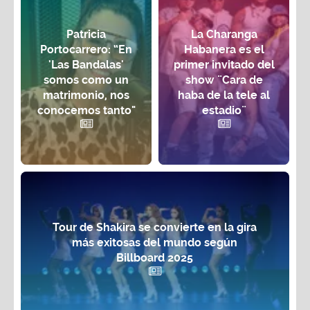
Patricia
La Charanga
Portocarrero: “En
Habanera es el
'Las Bandalas'
primer invitado del
somos como un
show ¨Cara de
matrimonio, nos
haba de la tele al
conocemos tanto"
estadio¨
Tour de Shakira se convierte en la gira
más exitosas del mundo según
Billboard 2025