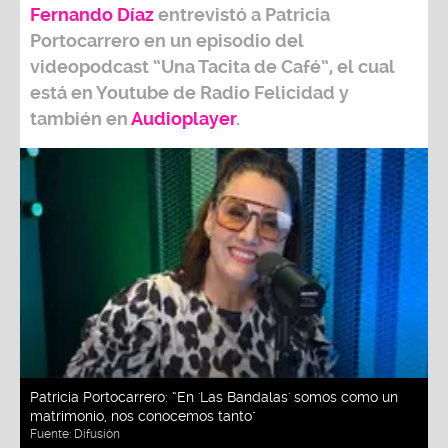
Fernando Díaz
entrevistó a
Patricia
Portocarrero
en un episodio del
videopodcast
“Una Tacita de Café”,
el cual
está en Youtube de
Radio Felicidad
y
también e
n
Audioplayer
.
Patricia Portocarrero: “En 'Las Bandalas' somos como un
matrimonio, nos conocemos tanto"
Fuente:
Difusión