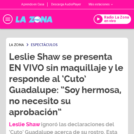
Aprendo en Casa
Descarga AudioPlayer
Más estaciones
Radio La Zona
en vivo
LA ZONA
ESPECTÁCULOS
Leslie Shaw se presenta
EN VIVO sin maquillaje y le
responde al ‘Cuto’
Guadalupe: “Soy hermosa,
no necesito su
aprobación”
Leslie Shaw
ignoró las declaraciones del
‘Cuto’ Guadalupe
acerca de su rostro. Esta