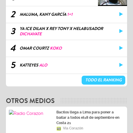
2
MALUMA, KANY GARCÍA
1+1
3
YA ICE DILAN X REY TONY X HELABUSADOR
DICHAVATE
4
OMAR COURTZ
KOKO
5
KATTEYES
ALO
TODO EL RANKING
OTROS MEDIOS
Bacilos llega a Lima para poner a
bailar a todos el18 de septiembre en
Costa 21
Vía Corazón