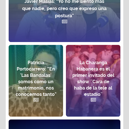
Javier Masías: “Yo no me siento más
que nadie, pero creo que expreso una
postura”
Patricia
La Charanga
Portocarrero: “En
Habanera es el
'Las Bandalas'
primer invitado del
somos como un
show ¨Cara de
matrimonio, nos
haba de la tele al
conocemos tanto"
estadio¨