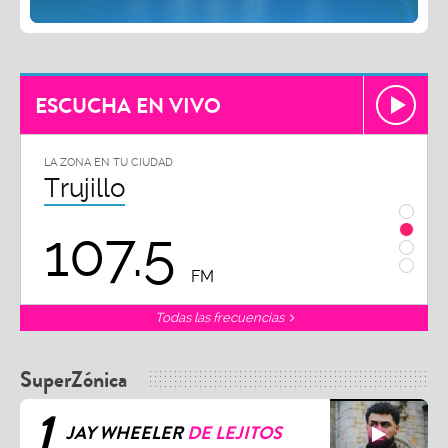
ESCUCHA EN VIVO
LA ZONA EN TU CIUDAD
LA ZON
Trujillo
Chi
107.5
1
FM
Todas las frecuencias
SuperZónica
1
JAY WHEELER
DE LEJITOS