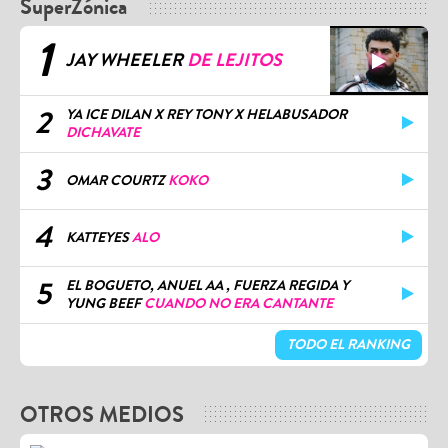
1
JAY WHEELER
DE LEJITOS
2
YA ICE DILAN X REY TONY X HELABUSADOR
DICHAVATE
3
OMAR COURTZ
KOKO
4
KATTEYES
ALO
5
EL BOGUETO, ANUEL AA , FUERZA REGIDA Y
YUNG BEEF
CUANDO NO ERA CANTANTE
TODO EL RANKING
OTROS MEDIOS
Bacilos llega a Lima para poner a