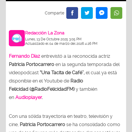
Redacción La Zona
Lunes, 13 De Octubre 2025 3:05 PM
Actualizado el 04 de marzo del 2026 4:26 PM
Fernando Díaz
entrevistó a la reconocida actriz
Patricia Portocarrero
en la segunda temporada del
videopodcast
“Una Tacita de Café”,
el cual ya está
disponible en el Youtube de
Radio
Felicidad (@RadioFelicidadFM)
y también
en
Audioplayer
.
Con una sólida trayectoria en teatro, televisión y
cine,
Patricia Portocarrero
se ha consolidado como