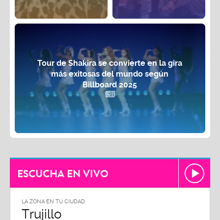
Tour de Shakira se convierte en la gira
más exitosas del mundo según
Billboard 2025
ESCUCHA EN VIVO
LA ZONA EN TU CIUDAD
LA ZON
Trujillo
Chi