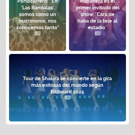
Portocarrero: “En
Habanera es el
'Las Bandalas'
primer invitado del
somos como un
show ¨Cara de
matrimonio, nos
haba de la tele al
conocemos tanto"
estadio¨
Tour de Shakira se convierte en la gira
más exitosas del mundo según
Billboard 2025