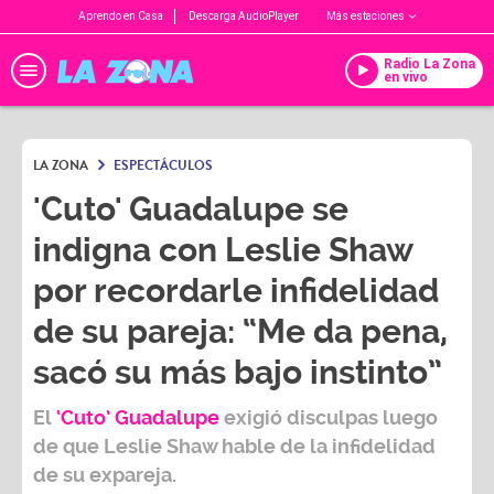
Aprendo en Casa
Descarga AudioPlayer
Más estaciones
Radio La Zona
en vivo
LA ZONA
ESPECTÁCULOS
'Cuto' Guadalupe se
indigna con Leslie Shaw
por recordarle infidelidad
de su pareja: “Me da pena,
sacó su más bajo instinto”
El
‘Cuto’ Guadalupe
exigió disculpas luego
de que Leslie Shaw hable de la infidelidad
de su expareja.