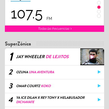
107.5
1
FM
Todas las frecuencias
SuperZónica
1
JAY WHEELER
DE LEJITOS
2
OZUNA
UNA AVENTURA
3
OMAR COURTZ
KOKO
4
YA ICE DILAN X REY TONY X HELABUSADOR
DICHAVATE