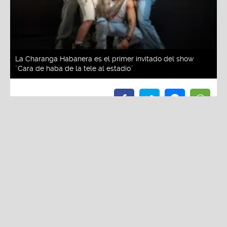
La Charanga Habanera es el primer invitado del show
¨Cara de haba de la tele al estadio¨
Redacción La Zona
Viernes, 30 De Mayo 2025 3:01 PM
Actualizado el 30 de mayo del 2025 3:06 PM
La Charanga Habanera es el primer invitado del
show ¨Cara de haba de la tele al estadio¨
Entradas a precio general ya se encuentran a la
venta en Teleticket