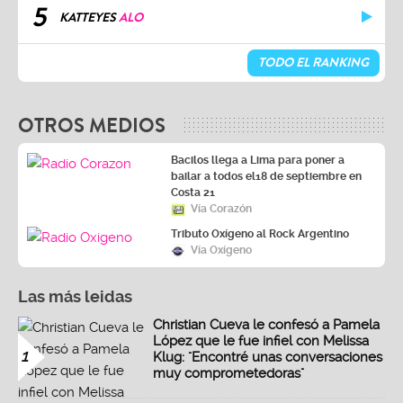
5
KATTEYES
ALO
TODO EL RANKING
OTROS MEDIOS
Bacilos llega a Lima para poner a
bailar a todos el18 de septiembre en
Costa 21
Vía Corazón
Tributo Oxígeno al Rock Argentino
Vía Oxígeno
Las más leidas
Christian Cueva le confesó a Pamela
López que le fue infiel con Melissa
1
Klug: "Encontré unas conversaciones
muy comprometedoras"