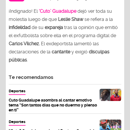
¡Indignado! El
‘Cuto’ Guadalupe
dejó ver toda su
molestia luego de que
Leslie Shaw
se refiera a la
infidelidad
de su
expareja
tras la opinión que emitió
el exfutbolista sobre ella en el programa digital de
Carlos Vílchez.
El exdeportista lamentó las
declaraciones de la
cantante
y exigió
disculpas
públicas
.
Te recomendamos
Deportes
Cuto Guadalupe asombra al cantar emotivo
tema “Son tantos días que no duermo y pienso
en ti”
Deportes