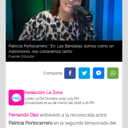
Patricia Portocarrero: “En 'Las Bandalas' somos como un
matrimonio, nos conocemos tanto"
Fuente:
Difusión
Redacción La Zona
Lunes, 13 De Octubre 2025 3:05 PM
Actualizado el 04 de marzo del 2026 4:26 PM
Fernando Díaz
entrevistó a la reconocida actriz
Patricia Portocarrero
en la segunda temporada del