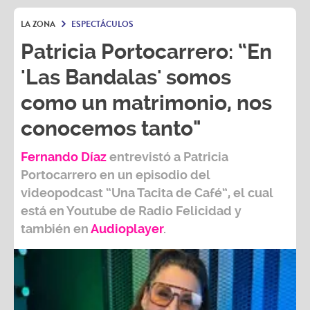
LA ZONA
ESPECTÁCULOS
Patricia Portocarrero: “En
'Las Bandalas' somos
como un matrimonio, nos
conocemos tanto"
Fernando Díaz
entrevistó a
Patricia
Portocarrero
en un episodio del
videopodcast
“Una Tacita de Café”,
el cual
está en Youtube de
Radio Felicidad
y
también e
n
Audioplayer
.