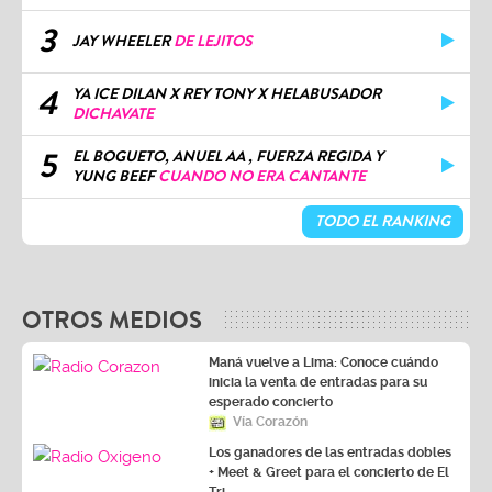
3
JAY WHEELER
DE LEJITOS
4
YA ICE DILAN X REY TONY X HELABUSADOR
DICHAVATE
5
EL BOGUETO, ANUEL AA , FUERZA REGIDA Y
YUNG BEEF
CUANDO NO ERA CANTANTE
TODO EL RANKING
OTROS MEDIOS
Maná vuelve a Lima: Conoce cuándo
inicia la venta de entradas para su
esperado concierto
Vía Corazón
Los ganadores de las entradas dobles
+ Meet & Greet para el concierto de El
Tri
Vía Oxígeno