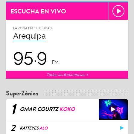
ESCUCHA EN VIVO
LA ZONA EN TU CIUDAD
Arequipa
95.9
FM
Todas las frecuencias
SuperZónica
1
OMAR COURTZ
KOKO
2
KATTEYES
ALO