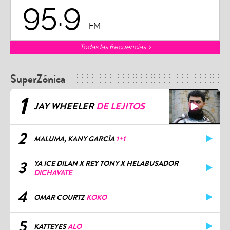
95.9
FM
Todas las frecuencias
SuperZónica
1
JAY WHEELER
DE LEJITOS
2
MALUMA, KANY GARCÍA
1+1
3
YA ICE DILAN X REY TONY X HELABUSADOR
DICHAVATE
4
OMAR COURTZ
KOKO
5
KATTEYES
ALO