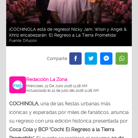
¡COCHINOLA está de regreso! Nicky Jam, Wisin y Angel &
Khriz encabezarán "El Regreso a La Tierra Prometida"
Fuente:
Difusión
Redacción La Zona
Miércoles, 22 De Julio 2026 11:28 AM
Actualizado el 22 de julio del 2026 11:28 AM
COCHINOLA,
una de las fiestas urbanas más
icónicas y esperadas por miles de fanáticos, anuncia
su regreso con una edición histórica presentada por
Coca Cola y BCP "Cochi: El Regreso a la Tierra