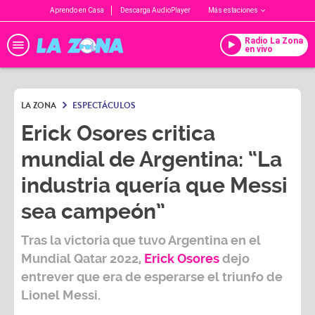
Aprendo en Casa
Descarga AudioPlayer
Más estaciones
Radio La Zona
en vivo
LA ZONA
ESPECTÁCULOS
Erick Osores critica
mundial de Argentina: “La
industria quería que Messi
sea campeón”
Tras la victoria que tuvo Argentina en el
Mundial Qatar 2022,
Erick Osores
dejo
entrever que era de esperarse el triunfo de
Lionel Messi.