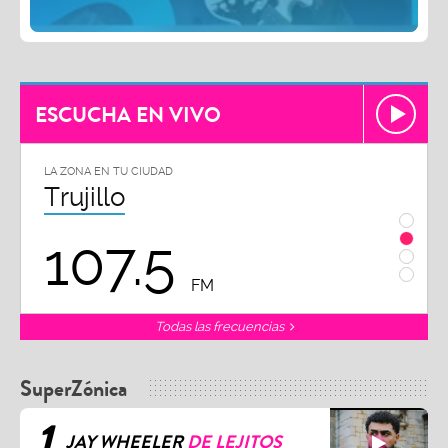
ESCUCHA EN VIVO
LA ZONA EN TU CIUDAD
LA ZON
Trujillo
Chi
107.5
1
FM
Todas las frecuencias
SuperZónica
1
JAY WHEELER
DE LEJITOS