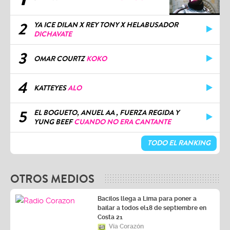
2
YA ICE DILAN X REY TONY X HELABUSADOR
DICHAVATE
3
OMAR COURTZ
KOKO
4
KATTEYES
ALO
5
EL BOGUETO, ANUEL AA , FUERZA REGIDA Y
YUNG BEEF
CUANDO NO ERA CANTANTE
TODO EL RANKING
OTROS MEDIOS
Bacilos llega a Lima para poner a
bailar a todos el18 de septiembre en
Costa 21
Vía Corazón