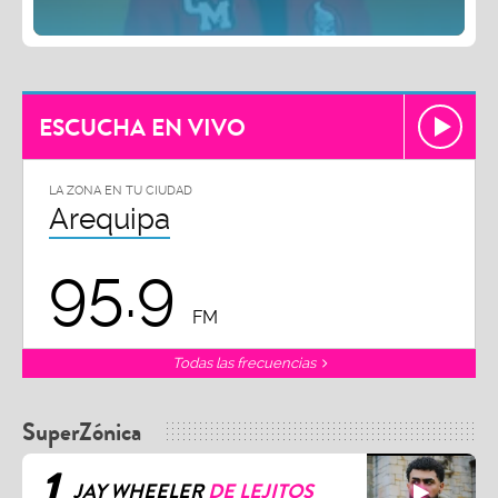
ESCUCHA EN VIVO
LA ZONA EN TU CIUDAD
Arequipa
95.9
FM
Todas las frecuencias
SuperZónica
1
JAY WHEELER
DE LEJITOS