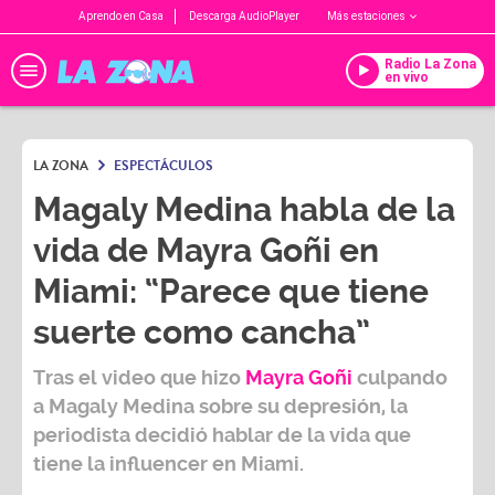
Aprendo en Casa
Descarga AudioPlayer
Más estaciones
Radio La Zona
en vivo
LA ZONA
ESPECTÁCULOS
Magaly Medina habla de la
vida de Mayra Goñi en
Miami: “Parece que tiene
suerte como cancha”
Tras el video que hizo
Mayra Goñi
culpando
a
Magaly Medina
sobre su depresión, la
periodista decidió hablar de la vida que
tiene la influencer en Miami.