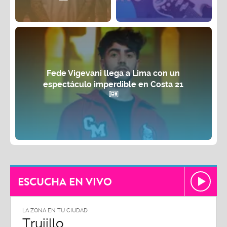
Fede Vigevani llega a Lima con un
espectáculo imperdible en Costa 21
ESCUCHA EN VIVO
LA ZONA EN TU CIUDAD
LA ZON
Trujillo
Chi