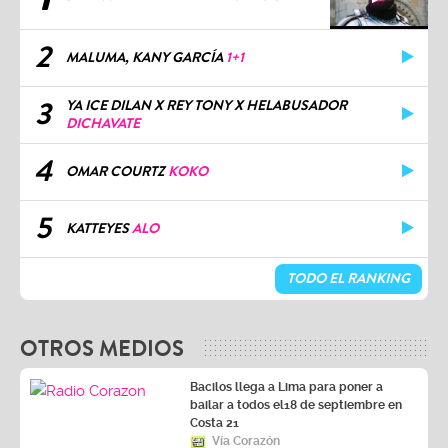
2
MALUMA, KANY GARCÍA
1+1
3
YA ICE DILAN X REY TONY X HELABUSADOR
DICHAVATE
4
OMAR COURTZ
KOKO
5
KATTEYES
ALO
TODO EL RANKING
OTROS MEDIOS
Bacilos llega a Lima para poner a
bailar a todos el18 de septiembre en
Costa 21
Vía Corazón