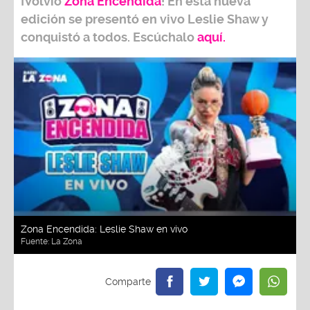
¡Volvió
Zona Encendida
! En esta nueva
edición se presentó en vivo Leslie Shaw y
conquistó a todos. Escúchalo
aquí.
Zona Encendida: Leslie Shaw en vivo
Fuente:
La Zona