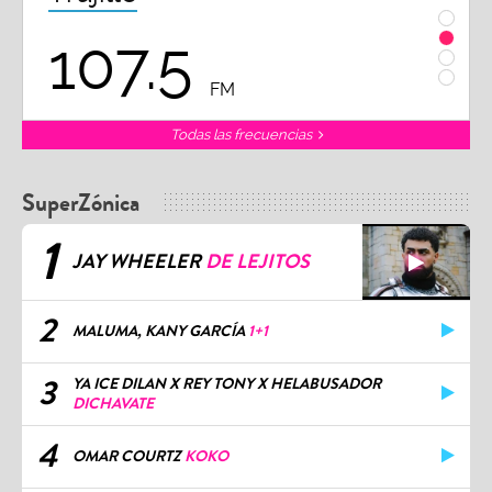
107.5
1
FM
Todas las frecuencias
SuperZónica
1
JAY WHEELER
DE LEJITOS
2
MALUMA, KANY GARCÍA
1+1
3
YA ICE DILAN X REY TONY X HELABUSADOR
DICHAVATE
4
OMAR COURTZ
KOKO