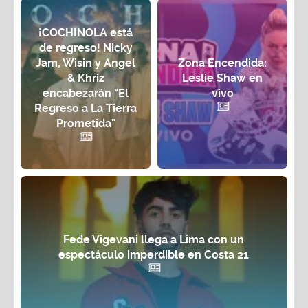
¡COCHINOLA está
de regreso! Nicky
Jam, Wisin y Angel
Zona Encendida:
& Khriz
Leslie Shaw en
encabezarán "El
vivo
Regreso a La Tierra
Prometida"
Fede Vigevani llega a Lima con un
espectáculo imperdible en Costa 21