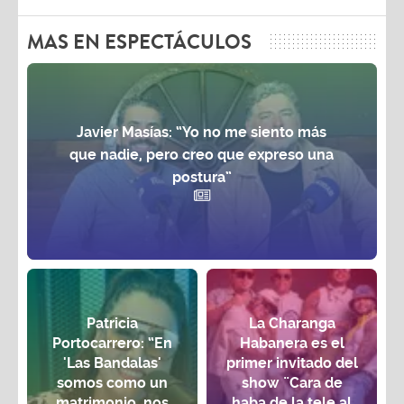
MAS EN ESPECTÁCULOS
Javier Masías: “Yo no me siento más
que nadie, pero creo que expreso una
postura”
Patricia
La Charanga
Portocarrero: “En
Habanera es el
'Las Bandalas'
primer invitado del
somos como un
show ¨Cara de
matrimonio, nos
haba de la tele al