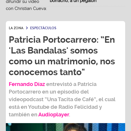
borracho, a un pegalón"
LA ZONA
ESPECTÁCULOS
Patricia Portocarrero: “En
'Las Bandalas' somos
como un matrimonio, nos
conocemos tanto"
Fernando Díaz
entrevistó a
Patricia
Portocarrero
en un episodio del
videopodcast
“Una Tacita de Café”,
el cual
está en Youtube de
Radio Felicidad
y
también e
n
Audioplayer
.