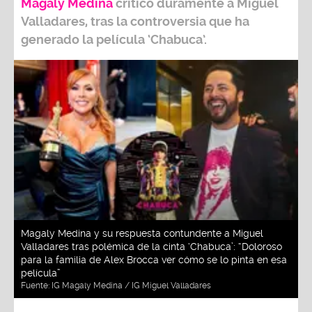
Magaly Medina
criticó duramente a
Miguel
Valladares
, tras la controversia que ha
generado la película ‘Chabuca’.
Magaly Medina y su respuesta contundente a Miguel
Valladares tras polémica de la cinta ‘Chabuca’: “Doloroso
para la familia de Alex Brocca ver cómo se lo pinta en esa
película”
Fuente:
IG Magaly Medina / IG Miguel Valladares