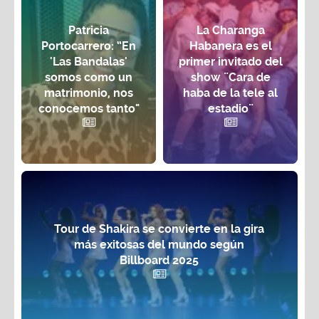
Patricia
La Charanga
Portocarrero: “En
Habanera es el
'Las Bandalas'
primer invitado del
somos como un
show ¨Cara de
matrimonio, nos
haba de la tele al
conocemos tanto"
estadio¨
Tour de Shakira se convierte en la gira
más exitosas del mundo según
Billboard 2025