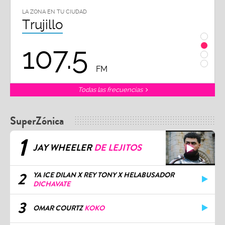
LA ZONA EN TU CIUDAD
Chiclayo
102.3
FM
FM
Todas las frecuencias
SuperZónica
1
JAY WHEELER
DE LEJITOS
2
YA ICE DILAN X REY TONY X HELABUSADOR
DICHAVATE
3
OMAR COURTZ
KOKO