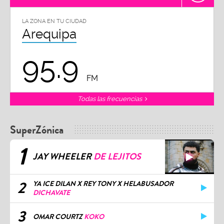
LA ZONA EN TU CIUDAD
Arequipa
95.9
FM
Todas las frecuencias
SuperZónica
1
JAY WHEELER
DE LEJITOS
2
YA ICE DILAN X REY TONY X HELABUSADOR
DICHAVATE
3
OMAR COURTZ
KOKO