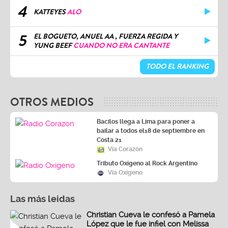
4
KATTEYES
ALO
5
EL BOGUETO, ANUEL AA , FUERZA REGIDA Y
YUNG BEEF
CUANDO NO ERA CANTANTE
TODO EL RANKING
OTROS MEDIOS
Bacilos llega a Lima para poner a
bailar a todos el18 de septiembre en
Costa 21
Vía Corazón
Tributo Oxígeno al Rock Argentino
Vía Oxígeno
Las más leidas
Christian Cueva le confesó a Pamela
López que le fue infiel con Melissa