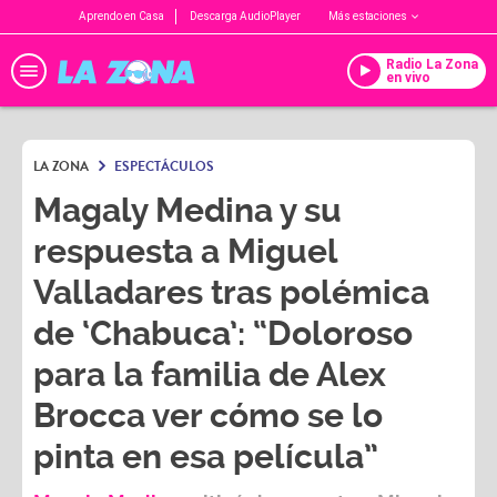
Aprendo en Casa
Descarga AudioPlayer
Más estaciones
Radio La Zona
en vivo
LA ZONA
ESPECTÁCULOS
Magaly Medina y su
respuesta a Miguel
Valladares tras polémica
de ‘Chabuca’: “Doloroso
para la familia de Alex
Brocca ver cómo se lo
pinta en esa película”