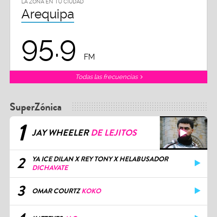
LA ZONA EN TU CIUDAD
Arequipa
95.9
FM
Todas las frecuencias
SuperZónica
1
JAY WHEELER
DE LEJITOS
2
YA ICE DILAN X REY TONY X HELABUSADOR
DICHAVATE
3
OMAR COURTZ
KOKO