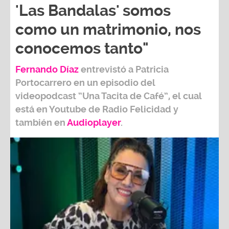
'Las Bandalas' somos
como un matrimonio, nos
conocemos tanto"
Fernando Díaz
entrevistó a
Patricia
Portocarrero
en un episodio del
videopodcast
“Una Tacita de Café”,
el cual
está en Youtube de
Radio Felicidad
y
también e
n
Audioplayer
.