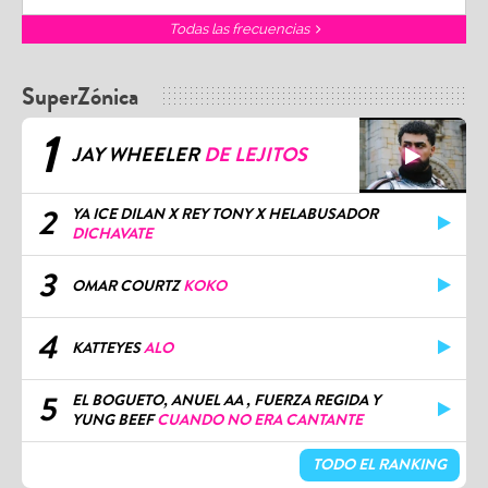
Todas las frecuencias
SuperZónica
1
JAY WHEELER
DE LEJITOS
2
YA ICE DILAN X REY TONY X HELABUSADOR
DICHAVATE
3
OMAR COURTZ
KOKO
4
KATTEYES
ALO
5
EL BOGUETO, ANUEL AA , FUERZA REGIDA Y
YUNG BEEF
CUANDO NO ERA CANTANTE
TODO EL RANKING