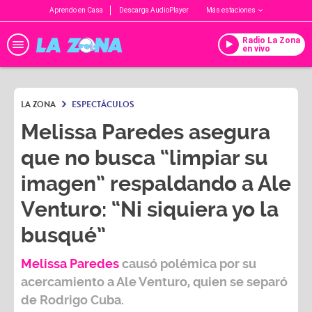
Aprendo en Casa
Descarga AudioPlayer
Más estaciones
Radio La Zona
en vivo
LA ZONA
ESPECTÁCULOS
Melissa Paredes asegura
que no busca “limpiar su
imagen” respaldando a Ale
Venturo: “Ni siquiera yo la
busqué”
Melissa Paredes
causó polémica por su
acercamiento a
Ale Venturo
, quien se separó
de
Rodrigo Cuba.