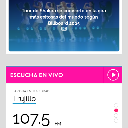
Tour de Shakira se convierte en la gira
más exitosas del mundo según
Billboard 2025
ESCUCHA EN VIVO
LA ZONA EN TU CIUDAD
LA ZON
Trujillo
Chi
107.5
1
FM