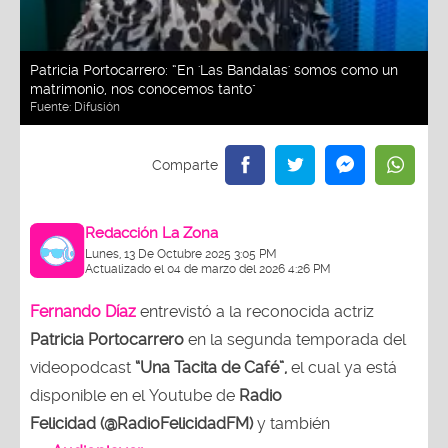
Patricia Portocarrero: “En 'Las Bandalas' somos como un
matrimonio, nos conocemos tanto"
Fuente:
Difusión
Redacción La Zona
Lunes, 13 De Octubre 2025 3:05 PM
Actualizado el 04 de marzo del 2026 4:26 PM
Fernando Díaz
entrevistó a la reconocida actriz
Patricia Portocarrero
en la segunda temporada del
videopodcast
“Una Tacita de Café”,
el cual ya está
disponible en el Youtube de
Radio
Felicidad (@RadioFelicidadFM)
y también