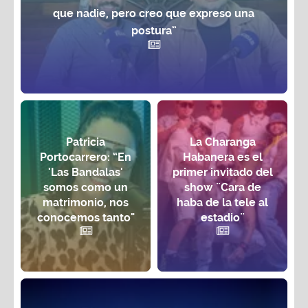
que nadie, pero creo que expreso una
postura”
Patricia
La Charanga
Portocarrero: “En
Habanera es el
'Las Bandalas'
primer invitado del
somos como un
show ¨Cara de
matrimonio, nos
haba de la tele al
conocemos tanto"
estadio¨