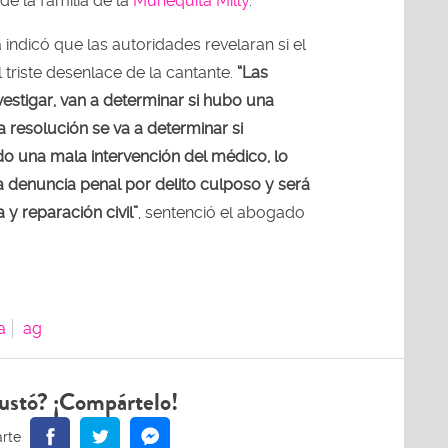
de la familia de la
Muñequita Milly
.
 indicó que las autoridades revelaran si el
l triste desenlace de la cantante.
“Las
estigar, van a determinar si hubo una
 resolución se va a determinar si
o una mala intervención del médico, lo
a denuncia penal por delito culposo y será
y reparación civil”
, sentenció el abogado
a
ag
ustó? ¡Compártelo!