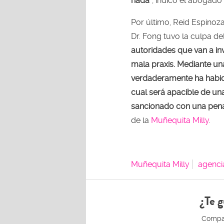
nada”
, indicó el abogado 
Por último, Reid Espinoza
Dr. Fong tuvo la culpa de
autoridades que van a inv
mala praxis. Mediante una
verdaderamente ha habid
cual será apacible de un
sancionado con una pena 
de la
Muñequita Milly
.
Muñequita Milly
agenci
¿Te g