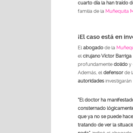
cuarto día la han traído 
familia de la
Muñequita M
¡El caso está en in
El
abogado
de la
Muñequi
el
cirujano Víctor Barrig
profundamente
dolido
y
Además, el
defensor
de 
autoridades
investigarán
“El doctor ha manifestad
consternado lógicamente,
que ya no se puede hace
tratando de ver la situac