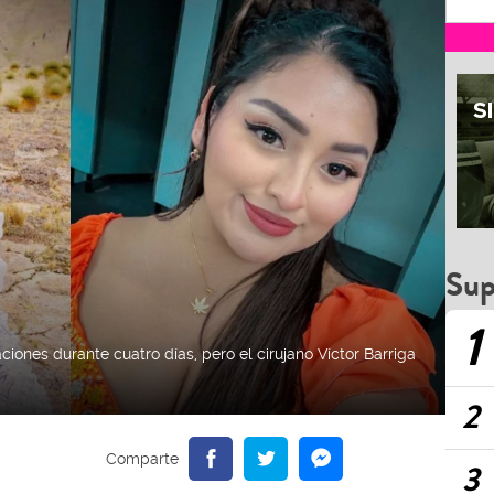
Sup
1
iones durante cuatro días, pero el cirujano Víctor Barriga
2
3