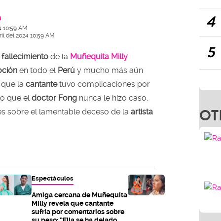
4
a
4 10:59 AM
ril del 2024 10:59 AM
5
l
fallecimiento
de la
Muñequita Milly
ción
en todo el
Perú
y mucho más aún
 que la
cantante
tuvo complicaciones por
ro que el
doctor Fong
nunca le hizo caso.
OT
les sobre el lamentable deceso de la
artista
Espectáculos
Amiga cercana de Muñequita
Milly revela que cantante
sufría por comentarios sobre
su peso: “Ella se ha dejado