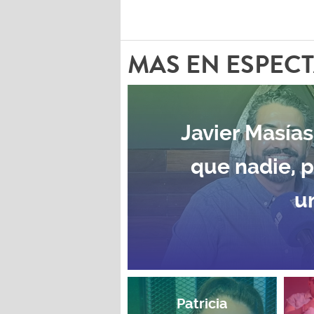
MAS EN ESPEC
Javier Masías
que nadie, 
u
Patricia