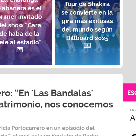
Tour de Shakira
Habanera es el
se convierte en la
rimer invitado
gira más exitosas
del show ¨Cara
del mundo según
de haba de la
Billboard 2025
ele al estadio¨
ro: “En 'Las Bandalas'
ES
trimonio, nos conocemos
LA 
A
ricia Portocarrero
en un episodio del
afé”,
el cual está en Youtube de
Radio