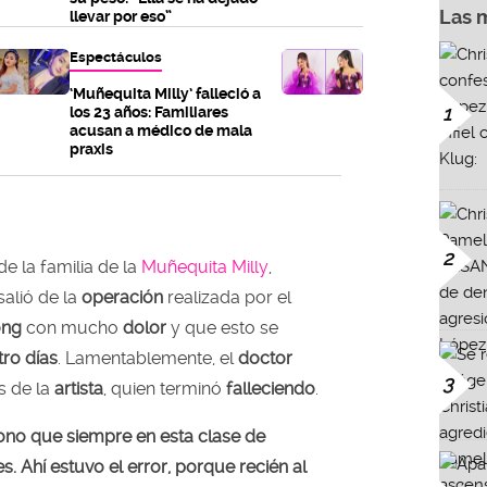
Las 
llevar por eso”
Espectáculos
‘Muñequita Milly’ falleció a
1
los 23 años: Familiares
acusan a médico de mala
praxis
2
e la familia de la
Muñequita Milly
,
salió de la
operación
realizada por el
Fong
con mucho
dolor
y que esto se
tro días
. Lamentablemente, el
doctor
3
s de la
artista
, quien terminó
falleciendo
.
fono que siempre en esta clase de
s. Ahí estuvo el error, porque recién al