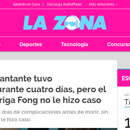
Más estaciones
Aprendo en Casa
Descarga AudioPlayer
e
Deportes
Tecnología
Concurs
Cantante tuvo
ES
ante cuatro días, pero el
DAD
LA ZONA EN TU CIUDAD
LA
riga Fong no le hizo caso
Trujillo
C
 días de complicaciones antes de morir, sin
9
107.5
le hizo caso.
FM
FM