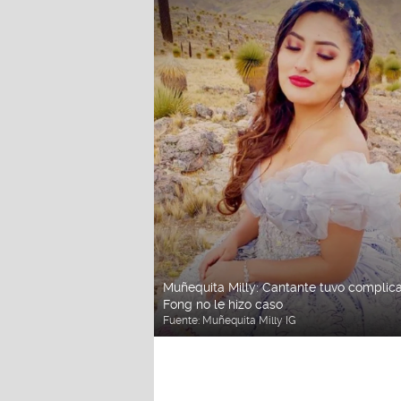
Muñequita Milly: Cantante tuvo complicac
Fong no le hizo caso
Fuente:
Muñequita Milly IG