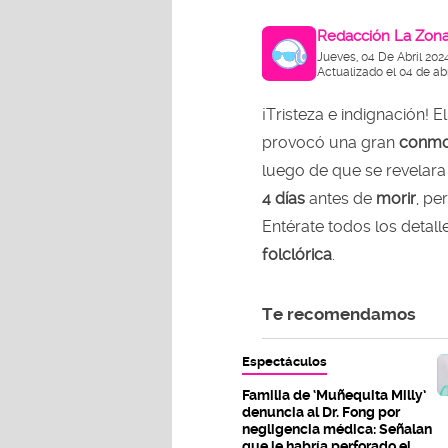
Redacción La Zon
Jueves, 04 De Abril 202
Actualizado el 04 de ab
¡Tristeza e indignación! E
provocó una gran
conmo
luego de que se revelara
4 días
antes de
morir
, pe
Entérate todos los detal
folclórica
.
Te recomendamos
Espectáculos
Familia de ‘Muñequita Milly’
denuncia al Dr. Fong por
negligencia médica: Señalan
que le habría perforado el