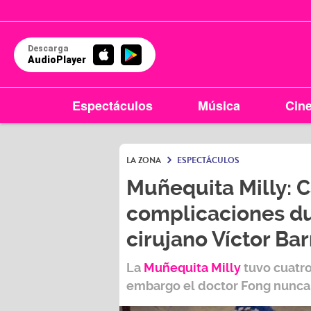
Descarga
AudioPlayer
Espectáculos
Música
Cin
LA ZONA
ESPECTÁCULOS
Muñequita Milly: 
complicaciones dur
LA ZONA EN TU CIU
cirujano Víctor Bar
Arequipa
La
Muñequita Milly
tuvo cuatro
95.
embargo el doctor Fong nunca 