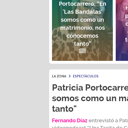
Portocarrero: “En
'Las Bandalas'
p
somos como un
matrimonio, nos
conocemos
t
tanto"
LA ZONA
ESPECTÁCULOS
Patricia Portocarre
somos como un ma
tanto"
Fernando Díaz
entrevistó a
Pat
videopodcast
“Una Tacita de C