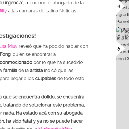
de urgencia”
, mencionó el abogado de la
4
illy
a las cámaras de Latina Noticias.
vestigaciones!
ta Milly
reveló que ha podido hablar con
5
a Fong
, quien se encontraría
conmocionado
por lo que ha sucedido.
la
familia
de la
artista
indicó que las
 para llegar a los
culpables
de todo esto.
o que se encuentra dolido, se encuentra
 tratando de solucionar este problema,
r nada. Ha estado acá con su abogada
ión, ha sido fatal y ya no se puede hacer