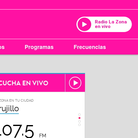
Radio La Zona
en vivo
os
Programas
Frecuencias
CUCHA EN VIVO
 ZONA EN TU CIUDAD
LA ZONA EN TU CIUDAD
hiclayo
Piura
102.3
98.7
FM
FM