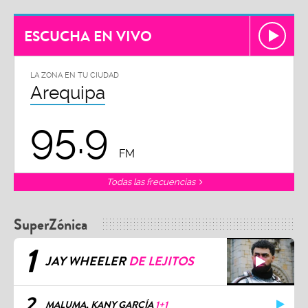
ESCUCHA EN VIVO
LA ZONA EN TU CIUDAD
Arequipa
95.9
FM
Todas las frecuencias
SuperZónica
1
JAY WHEELER
DE LEJITOS
2
MALUMA, KANY GARCÍA
1+1