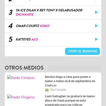
3
YA ICE DILAN X REY TONY X HELABUSADOR
DICHAVATE
4
OMAR COURTZ
KOKO
5
KATTEYES
ALO
TODO EL RANKING
OTROS MEDIOS
Bacilos llega a Lima para poner a
bailar a todos el18 de septiembre en
Costa 21
Vía Corazón
Liam Gallagher no grabará un nuevo
disco de Oasis porque no está
preparado para las críticas