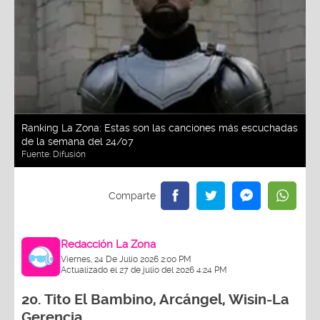
Ranking La Zona: Estas son las canciones más escuchadas
de la semana del 24/07
Fuente:
Difusión
Redacción La Zona
Viernes, 24 De Julio 2026 2:00 PM
Actualizado el 27 de julio del 2026 4:24 PM
20.
Tito El Bambino, Arcángel, Wisin-La
Gerencia