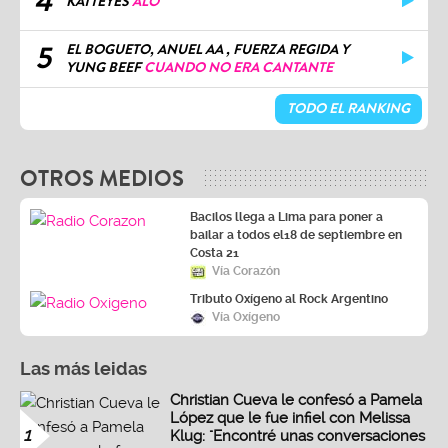
4
KATTEYES
ALO
5
EL BOGUETO, ANUEL AA , FUERZA REGIDA Y
YUNG BEEF
CUANDO NO ERA CANTANTE
TODO EL RANKING
OTROS MEDIOS
Bacilos llega a Lima para poner a
bailar a todos el18 de septiembre en
Costa 21
Vía Corazón
Tributo Oxígeno al Rock Argentino
Vía Oxígeno
Las más leidas
Christian Cueva le confesó a Pamela
López que le fue infiel con Melissa
1
Klug: "Encontré unas conversaciones