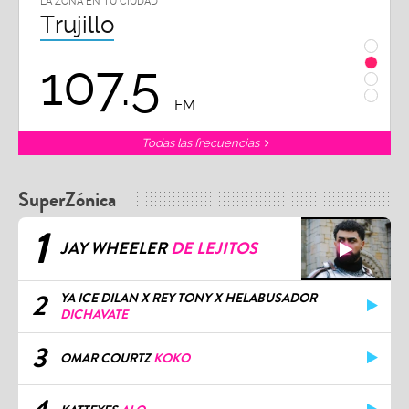
LA ZONA EN TU CIUDAD
LA ZON
Trujillo
Chi
107.5
1
FM
Todas las frecuencias
SuperZónica
1
JAY WHEELER
DE LEJITOS
2
YA ICE DILAN X REY TONY X HELABUSADOR
DICHAVATE
3
OMAR COURTZ
KOKO