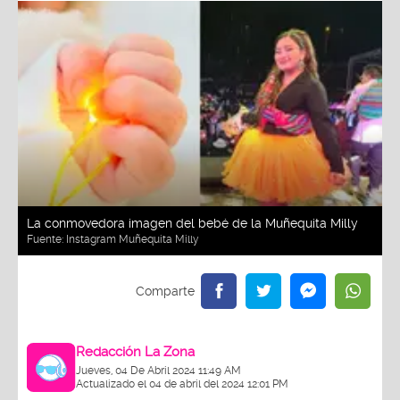
La conmovedora imagen del bebé de la Muñequita Milly
Fuente:
Instagram Muñequita Milly
Redacción La Zona
Jueves, 04 De Abril 2024 11:49 AM
Actualizado el 04 de abril del 2024 12:01 PM