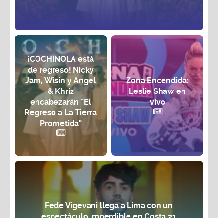
¡COCHINOLA está
de regreso! Nicky
Jam, Wisin y Angel
Zona Encendida:
& Khriz
Leslie Shaw en
encabezarán "El
vivo
Regreso a La Tierra
Prometida"
Fede Vigevani llega a Lima con un
espectáculo imperdible en Costa 21