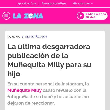
Aprendo en Casa
Descarga AudioPlayer
Más estaciones
Radio La Zona
en vivo
LA ZONA
ESPECTÁCULOS
La última desgarradora
publicación de la
Muñequita Milly para su
hijo
En su cuenta personal de Instagram, la
Muñequita Milly
causó revuelo con la
fotografía de su bebé y los usuarios no
dejaron de reaccionar.