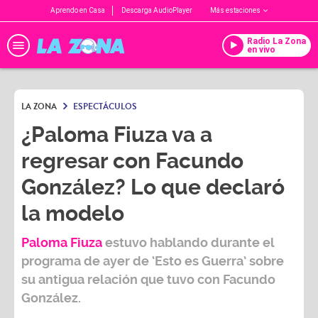
Aprendo en Casa
Descarga AudioPlayer
Más estaciones
Radio La Zona
en vivo
LA ZONA
ESPECTÁCULOS
¿Paloma Fiuza va a
regresar con Facundo
González? Lo que declaró
la modelo
Paloma Fiuza
estuvo hablando durante el
programa de ayer de ‘Esto es Guerra’ sobre
su antigua relación que tuvo con
Facundo
González.