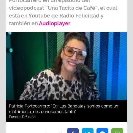
Portocarrero
en un episodio del
videopodcast
“Una Tacita de Café”,
el cual
está en Youtube de
Radio Felicidad
y
también e
n
Audioplayer
.
Patricia Portocarrero: “En 'Las Bandalas' somos como un
matrimonio, nos conocemos tanto"
Fuente:
Difusión