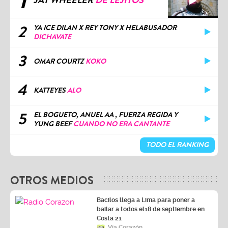
1
JAY WHEELER
DE LEJITOS
2
YA ICE DILAN X REY TONY X HELABUSADOR
DICHAVATE
3
OMAR COURTZ
KOKO
4
KATTEYES
ALO
5
EL BOGUETO, ANUEL AA , FUERZA REGIDA Y
YUNG BEEF
CUANDO NO ERA CANTANTE
TODO EL RANKING
OTROS MEDIOS
Bacilos llega a Lima para poner a
bailar a todos el18 de septiembre en
Costa 21
Vía Corazón