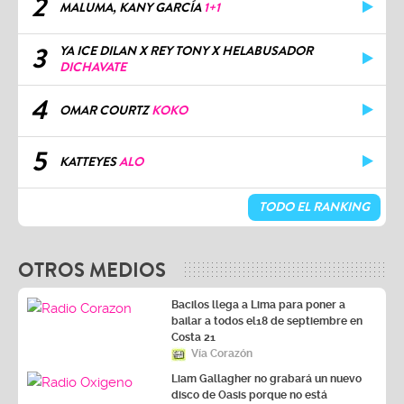
2
MALUMA, KANY GARCÍA
1+1
3
YA ICE DILAN X REY TONY X HELABUSADOR
DICHAVATE
4
OMAR COURTZ
KOKO
5
KATTEYES
ALO
TODO EL RANKING
OTROS MEDIOS
Bacilos llega a Lima para poner a
bailar a todos el18 de septiembre en
Costa 21
Vía Corazón
Liam Gallagher no grabará un nuevo
disco de Oasis porque no está