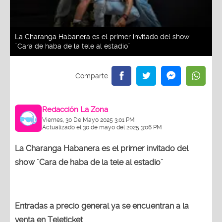
La Charanga Habanera es el primer invitado del show
¨Cara de haba de la tele al estadio¨
Redacción La Zona
Viernes, 30 De Mayo 2025 3:01 PM
Actualizado el 30 de mayo del 2025 3:06 PM
La Charanga Habanera es el primer invitado del
show ¨Cara de haba de la tele al estadio¨
Entradas a precio general ya se encuentran a la
venta en Teleticket