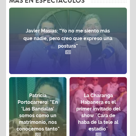
MAS EN ESPECTÁCULOS
Javier Masías: “Yo no me siento más
que nadie, pero creo que expreso una
postura”
Patricia
La Charanga
Portocarrero: “En
Habanera es el
'Las Bandalas'
primer invitado del
somos como un
show ¨Cara de
matrimonio, nos
haba de la tele al
conocemos tanto"
estadio¨