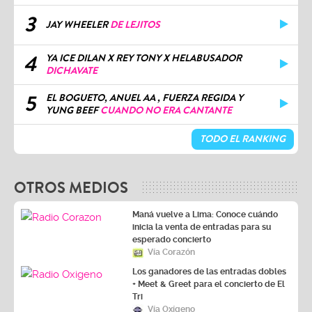
3
JAY WHEELER
DE LEJITOS
4
YA ICE DILAN X REY TONY X HELABUSADOR
DICHAVATE
5
EL BOGUETO, ANUEL AA , FUERZA REGIDA Y
YUNG BEEF
CUANDO NO ERA CANTANTE
TODO EL RANKING
OTROS MEDIOS
Maná vuelve a Lima: Conoce cuándo
inicia la venta de entradas para su
esperado concierto
Vía Corazón
Los ganadores de las entradas dobles
+ Meet & Greet para el concierto de El
Tri
Vía Oxígeno