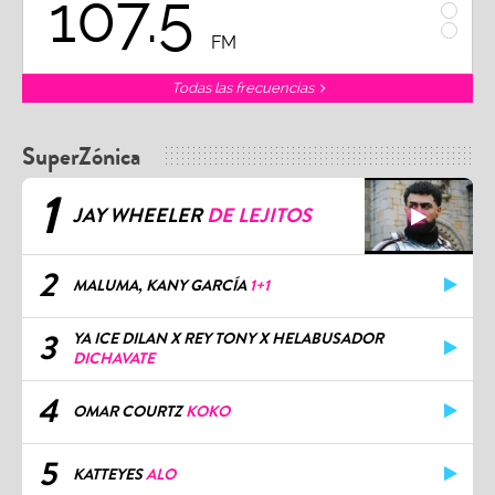
102.3
FM
FM
Todas las frecuencias
SuperZónica
1
JAY WHEELER
DE LEJITOS
2
MALUMA, KANY GARCÍA
1+1
3
YA ICE DILAN X REY TONY X HELABUSADOR
DICHAVATE
4
OMAR COURTZ
KOKO
5
KATTEYES
ALO