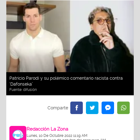
Patricio Parodi y su polémico comentario racista contra
‘Dafonseka’
Fuente:
difusión
Redacción La Zona
Lunes, 10 De Octubre 2022 11:19 AM