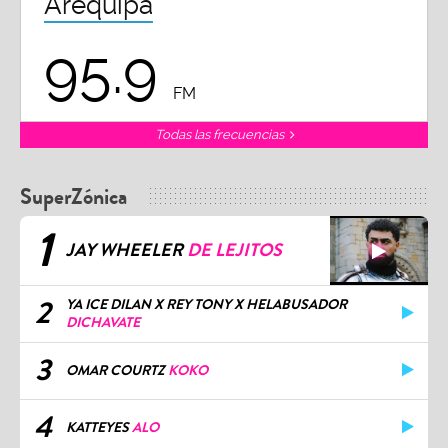
Arequipa
95.9
FM
Todas las frecuencias
SuperZónica
1
JAY WHEELER
DE LEJITOS
2
YA ICE DILAN X REY TONY X HELABUSADOR
DICHAVATE
3
OMAR COURTZ
KOKO
4
KATTEYES
ALO