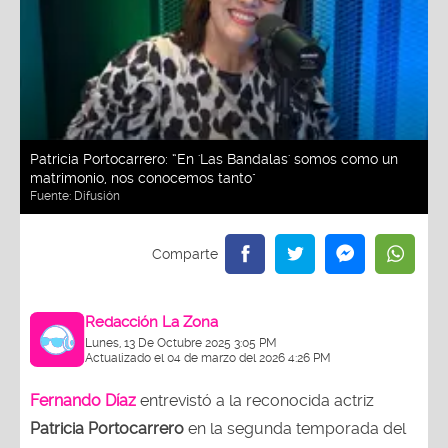
Patricia Portocarrero: “En 'Las Bandalas' somos como un
matrimonio, nos conocemos tanto"
Fuente:
Difusión
Redacción La Zona
Lunes, 13 De Octubre 2025 3:05 PM
Actualizado el 04 de marzo del 2026 4:26 PM
Fernando Díaz
entrevistó a la reconocida actriz
Patricia Portocarrero
en la segunda temporada del