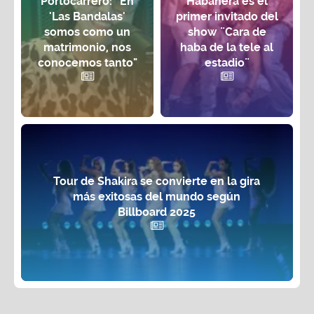
Portocarrero: “En
Habanera es el
'Las Bandalas'
primer invitado del
somos como un
show ¨Cara de
matrimonio, nos
haba de la tele al
conocemos tanto"
estadio¨
Tour de Shakira se convierte en la gira
más exitosas del mundo según
Billboard 2025