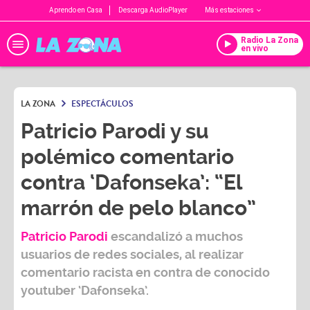
Aprendo en Casa
Descarga AudioPlayer
Más estaciones
Radio La Zona
en vivo
LA ZONA
ESPECTÁCULOS
Patricio Parodi y su
polémico comentario
contra ‘Dafonseka’: “El
marrón de pelo blanco”
Patricio Parodi
escandalizó a muchos
usuarios de redes sociales, al realizar
comentario racista en contra de conocido
youtuber ‘Dafonseka’.