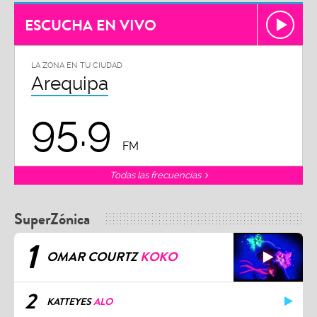
ESCUCHA EN VIVO
LA ZONA EN TU CIUDAD
Arequipa
95.9
FM
Todas las frecuencias
SuperZónica
1
OMAR COURTZ
KOKO
2
KATTEYES
ALO