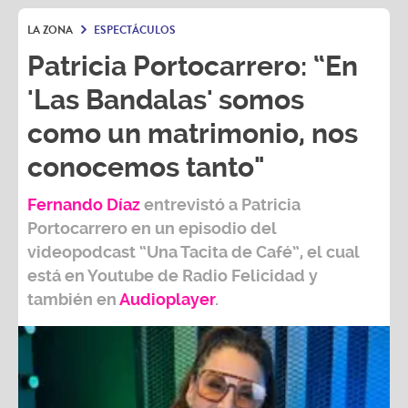
LA ZONA
ESPECTÁCULOS
Patricia Portocarrero: “En
'Las Bandalas' somos
como un matrimonio, nos
conocemos tanto"
Fernando Díaz
entrevistó a
Patricia
Portocarrero
en un episodio del
videopodcast
“Una Tacita de Café”,
el cual
está en Youtube de
Radio Felicidad
y
también e
n
Audioplayer
.