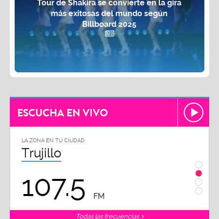
Tour de Shakira se convierte en la gira
más exitosas del mundo según
Billboard 2025
ESCUCHA EN VIVO
LA ZONA EN TU CIUDAD
LA ZON
Chiclayo
Piu
102.3
9
FM
Todas las frecuencias