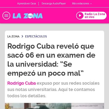
Aprendo en Casa
Descarga AudioPlayer
Más estaciones
Radio La Zona
en vivo
LA ZONA
ESPECTÁCULOS
Rodrigo Cuba reveló que
sacó 06 en un examen de
la universidad: “Se
empezó un poco mal”
Rodrigo Cuba
expuso por sus redes sociales
sus notas universitarias. Aquí te contamos
todos los detalles.