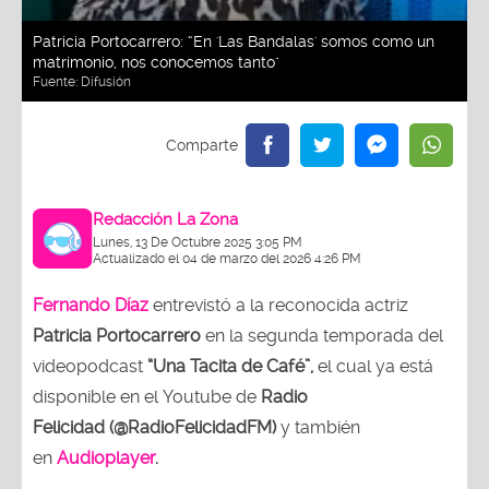
Patricia Portocarrero: “En 'Las Bandalas' somos como un
matrimonio, nos conocemos tanto"
Fuente:
Difusión
Redacción La Zona
Lunes, 13 De Octubre 2025 3:05 PM
Actualizado el 04 de marzo del 2026 4:26 PM
Fernando Díaz
entrevistó a la reconocida actriz
Patricia Portocarrero
en la segunda temporada del
videopodcast
“Una Tacita de Café”,
el cual ya está
disponible en el Youtube de
Radio
Felicidad (@RadioFelicidadFM)
y también
en
Audioplayer
.