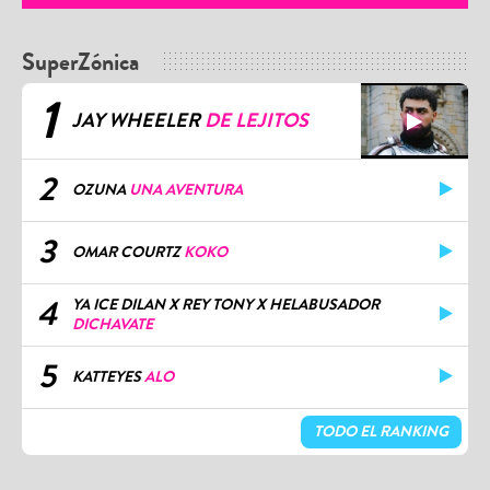
SuperZónica
1
JAY WHEELER
DE LEJITOS
2
OZUNA
UNA AVENTURA
3
OMAR COURTZ
KOKO
4
YA ICE DILAN X REY TONY X HELABUSADOR
DICHAVATE
5
KATTEYES
ALO
TODO EL RANKING