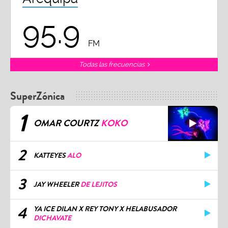
95.9
FM
Todas las frecuencias
SuperZónica
1
OMAR COURTZ
KOKO
2
KATTEYES
ALO
3
JAY WHEELER
DE LEJITOS
4
YA ICE DILAN X REY TONY X HELABUSADOR
DICHAVATE