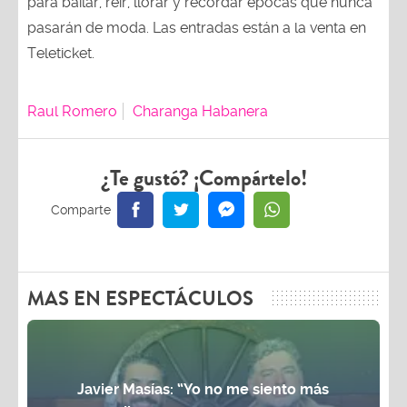
para bailar, reír, llorar y recordar épocas que nunca
pasarán de moda. Las entradas están a la venta en
Teleticket.
Raul Romero
Charanga Habanera
¿Te gustó? ¡Compártelo!
MAS EN ESPECTÁCULOS
Javier Masías: “Yo no me siento más