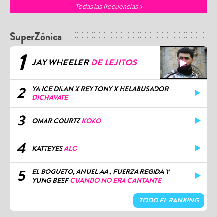
Todas las frecuencias
SuperZónica
1
JAY WHEELER
DE LEJITOS
2
YA ICE DILAN X REY TONY X HELABUSADOR
DICHAVATE
3
OMAR COURTZ
KOKO
4
KATTEYES
ALO
5
EL BOGUETO, ANUEL AA , FUERZA REGIDA Y
YUNG BEEF
CUANDO NO ERA CANTANTE
TODO EL RANKING