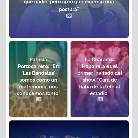
que nadie, pero creo que expreso una
postura”
Patricia
La Charanga
Portocarrero: “En
Habanera es el
'Las Bandalas'
primer invitado del
somos como un
show ¨Cara de
matrimonio, nos
haba de la tele al
conocemos tanto"
estadio¨