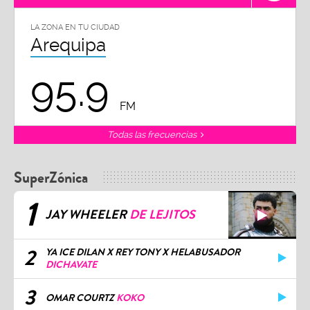
LA ZONA EN TU CIUDAD
Arequipa
95.9
FM
Todas las frecuencias
SuperZónica
1
JAY WHEELER
DE LEJITOS
2
YA ICE DILAN X REY TONY X HELABUSADOR
DICHAVATE
3
OMAR COURTZ
KOKO