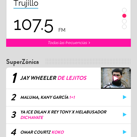
Trujillo
Chi
107.5
1
FM
Todas las frecuencias
SuperZónica
1
JAY WHEELER
DE LEJITOS
2
MALUMA, KANY GARCÍA
1+1
3
YA ICE DILAN X REY TONY X HELABUSADOR
DICHAVATE
4
OMAR COURTZ
KOKO