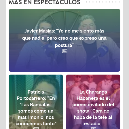
MAS EN ESPECTÁCULOS
Javier Masías: “Yo no me siento más
que nadie, pero creo que expreso una
postura”
Patricia
La Charanga
Portocarrero: “En
Habanera es el
'Las Bandalas'
primer invitado del
somos como un
show ¨Cara de
matrimonio, nos
haba de la tele al
conocemos tanto"
estadio¨