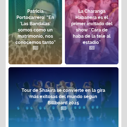
Patricia
La Charanga
Portocarrero: “En
Habanera es el
'Las Bandalas'
primer invitado del
somos como un
show ¨Cara de
matrimonio, nos
haba de la tele al
conocemos tanto"
estadio¨
Tour de Shakira se convierte en la gira
más exitosas del mundo según
Billboard 2025