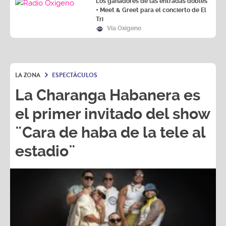
Los ganadores de las entradas dobles
+ Meet & Greet para el concierto de El
Tri
Vía Oxígeno
LA ZONA
ESPECTÁCULOS
La Charanga Habanera es
el primer invitado del show
¨Cara de haba de la tele al
estadio¨