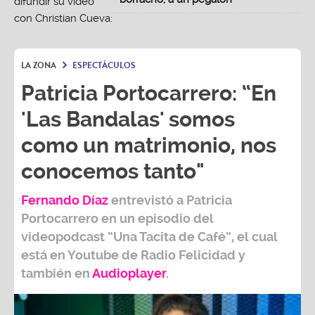
LA ZONA
ESPECTÁCULOS
Patricia Portocarrero: “En
'Las Bandalas' somos
como un matrimonio, nos
conocemos tanto"
Fernando Díaz
entrevistó a
Patricia
Portocarrero
en un episodio del
videopodcast
“Una Tacita de Café”,
el cual
está en Youtube de
Radio Felicidad
y
también e
n
Audioplayer
.