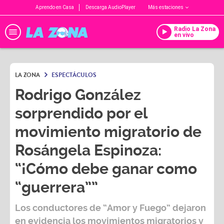
Aprendo en Casa
Descarga AudioPlayer
Más estaciones
Radio La Zona
en vivo
LA ZONA
ESPECTÁCULOS
Rodrigo González
sorprendido por el
movimiento migratorio de
Rosángela Espinoza:
“¡Cómo debe ganar como
“guerrera””
Los conductores de
“Amor y Fuego”
dejaron
en evidencia los movimientos migratorios y