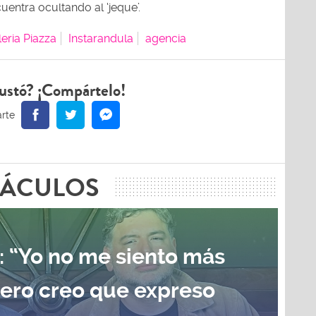
entra ocultando al ‘jeque’.
leria Piazza
Instarandula
agencia
ustó? ¡Compártelo!
TÁCULOS
: “Yo no me siento más
pero creo que expreso