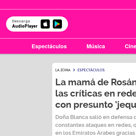
Descarga
AudioPlayer
Espectáculos
Música
Cin
LA ZONA
ESPECTÁCULOS
La mamá de Rosán
las críticas en rede
con presunto ‘jeque
Doña Blanca salió en defensa d
constantes ataques en redes, q
en los Emiratos Árabes gracias 