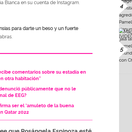
ña Blanca en su cuenta de Instagram.
4
nsias para darte un beso y un fuerte
abras.
5
cibe comentarios sobre su estadía en
en otra habitación”
denunció públicamente que no le
final de EEG?
irma ser el ‘amuleto de la buena
en Qatar 2022
cree que Rosángela Espinoza esté