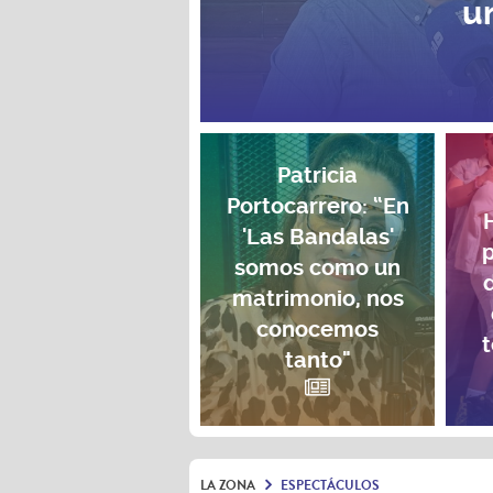
u
Patricia
Portocarrero: “En
'Las Bandalas'
p
somos como un
matrimonio, nos
conocemos
t
tanto"
LA ZONA
ESPECTÁCULOS