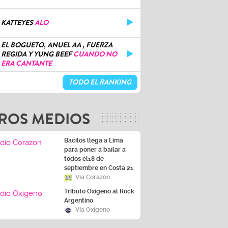
KATTEYES
ALO
EL BOGUETO, ANUEL AA , FUERZA
REGIDA Y YUNG BEEF
CUANDO NO
ERA CANTANTE
TODO EL RANKING
ROS MEDIOS
Bacilos llega a Lima
para poner a bailar a
todos el18 de
septiembre en Costa 21
Vía Corazón
Tributo Oxígeno al Rock
Argentino
Vía Oxígeno