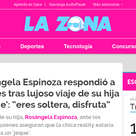
Más estaciones
Aprendo en Casa
Descarga AudioPlayer
e
Deportes
Tecnología
Concurs
gela Espinoza respondió a
ES
s tras lujoso viaje de su hija
LA ZONA EN TU CIUDAD
LA 
’: “eres soltera, disfruta”
Arequipa
T
e su hija,
Rosángela Espinoza
, ante los
95.9
uienes aseguran que la chica reality estaría
a un ‘jeque’.
FM