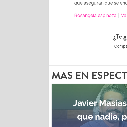
que aseguran que se encu
Rosangela espinoza
Va
¿Te g
MAS EN ESPEC
Javier Masías
que nadie, 