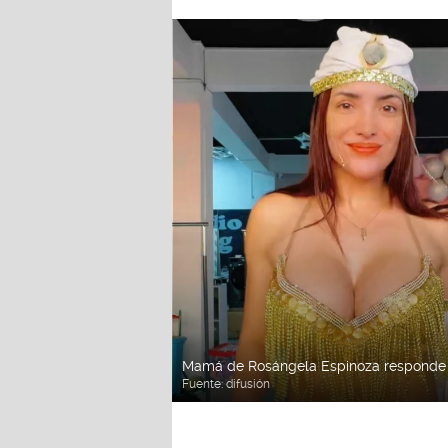
Mamá de Rosángela Espinoza responde a la
Fuente:
difusión