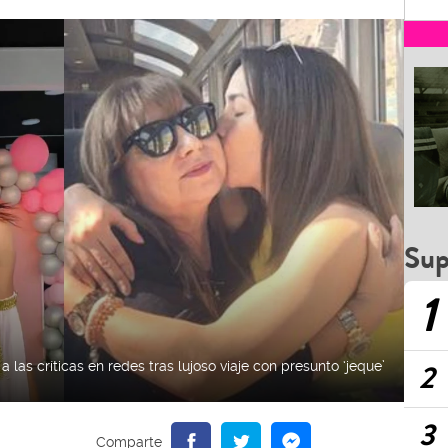
Sup
1
2
s críticas en redes tras lujoso viaje con presunto ‘jeque’
3