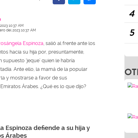
4
a
 2023 10:37 AM
5
ero del 2023 10:37 AM
osángela Espinoza
, salió al frente ante los
tos hacia su hija por, presuntamente,
n supuesto ‘jeque’ quien le habría
OT
stadía. Ante ello, la mamá de la popular
rla y mostrarse a favor de sus
 Emiratos Árabes. ¿Qué es lo que dijo?
 Espinoza defiende a su hija y
os Árabes