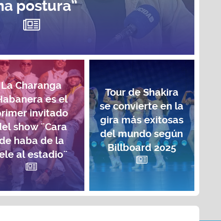
na postura”
La Charanga
Tour de Shakira
Habanera es el
se convierte en la
rimer invitado
gira más exitosas
del show ¨Cara
del mundo según
de haba de la
Billboard 2025
ele al estadio¨