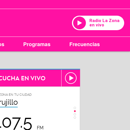
Radio La Zona
en vivo
os
Programas
Frecuencias
CUCHA EN VIVO
ZONA EN TU CIUDAD
LA ZONA EN TU CIUDAD
rujillo
Chiclayo
107.5
102.3
FM
FM