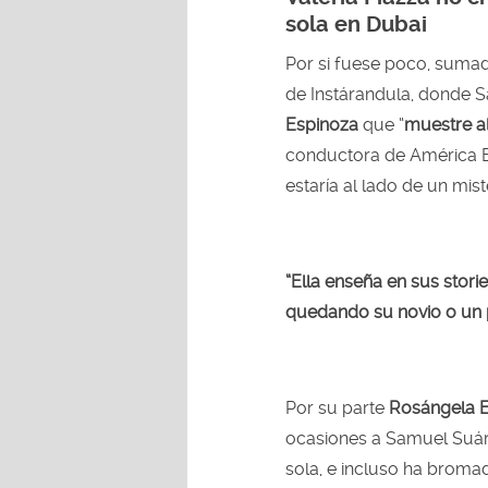
sola en Dubai
Por si fuese poco, sumad
de Instárandula, donde S
Espinoza
que “
muestre al
conductora de América Es
estaría al lado de un mis
“Ella enseña en sus stori
quedando su novio o un p
Por su parte
Rosángela E
ocasiones a Samuel Suár
sola, e incluso ha broma