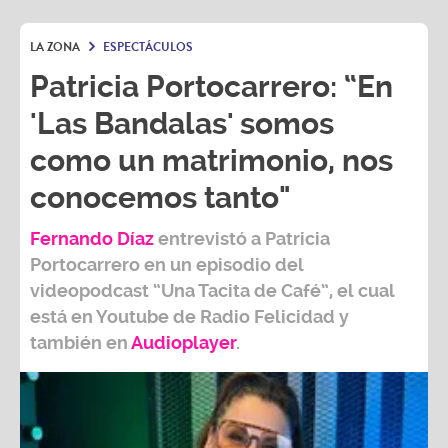
LA ZONA
ESPECTÁCULOS
Patricia Portocarrero: “En
'Las Bandalas' somos
como un matrimonio, nos
conocemos tanto"
Fernando Díaz
entrevistó a
Patricia
Portocarrero
en un episodio del
videopodcast
“Una Tacita de Café”,
el cual
está en Youtube de
Radio Felicidad
y
también e
n
Audioplayer
.