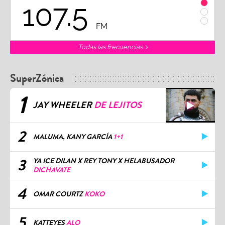
107.5
1
FM
Todas las frecuencias
SuperZónica
1
JAY WHEELER
DE LEJITOS
2
MALUMA, KANY GARCÍA
1+1
3
YA ICE DILAN X REY TONY X HELABUSADOR
DICHAVATE
4
OMAR COURTZ
KOKO
5
KATTEYES
ALO