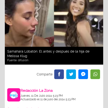
Samahara Lobatón: El antes y después de la hija de
Melissa Klug
Fuente:
difusión
Redacción La Zona
Jueves, 11 De Julio 2024 5:23 PM
Actualizado el 11 de julio del 2024 5:23 PM