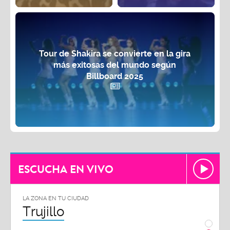
Tour de Shakira se convierte en la gira
más exitosas del mundo según
Billboard 2025
ESCUCHA EN VIVO
LA ZONA EN TU CIUDAD
LA ZON
Trujillo
Chi