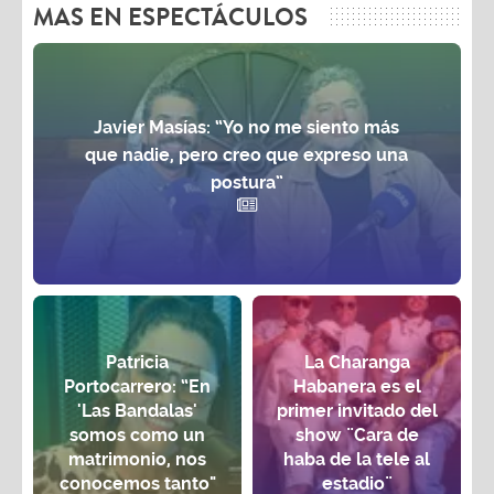
MAS EN ESPECTÁCULOS
Javier Masías: “Yo no me siento más
que nadie, pero creo que expreso una
postura”
Patricia
La Charanga
Portocarrero: “En
Habanera es el
'Las Bandalas'
primer invitado del
somos como un
show ¨Cara de
matrimonio, nos
haba de la tele al
conocemos tanto"
estadio¨