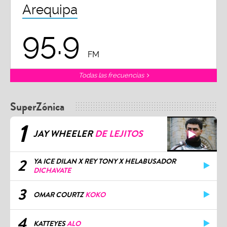
Arequipa
95.9
FM
Todas las frecuencias
SuperZónica
1
JAY WHEELER
DE LEJITOS
2
YA ICE DILAN X REY TONY X HELABUSADOR
DICHAVATE
3
OMAR COURTZ
KOKO
4
KATTEYES
ALO