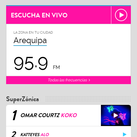
ESCUCHA EN VIVO
LA ZONA EN TU CIUDAD
Arequipa
95.9
FM
Todas las frecuencias
SuperZónica
1
OMAR COURTZ
KOKO
2
KATTEYES
ALO