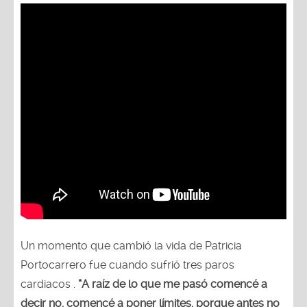
Un momento que cambió la vida de Patricia
Portocarrero fue cuando sufrió tres paros
cardiacos .
“A raíz de lo que me pasó comencé a
decir no, comencé a poner límites, porque antes no