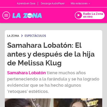
Aprendo en Casa
Descarga AudioPlayer
Más estaciones
Radio La Zona
en vivo
LA ZONA
ESPECTÁCULOS
Samahara Lobatón: El
antes y después de la hija
de Melissa Klug
Samahara Lobatón
tiene muchos años
perteneciendo a la farándula y se ha logrado
evidenciar que se ha hecho algunos
'retoques' estéticos.