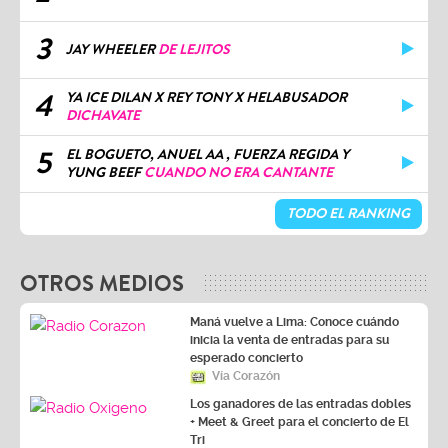
3
JAY WHEELER
DE LEJITOS
4
YA ICE DILAN X REY TONY X HELABUSADOR
DICHAVATE
5
EL BOGUETO, ANUEL AA , FUERZA REGIDA Y
YUNG BEEF
CUANDO NO ERA CANTANTE
TODO EL RANKING
OTROS MEDIOS
Maná vuelve a Lima: Conoce cuándo
inicia la venta de entradas para su
esperado concierto
Vía Corazón
Los ganadores de las entradas dobles
+ Meet & Greet para el concierto de El
Tri