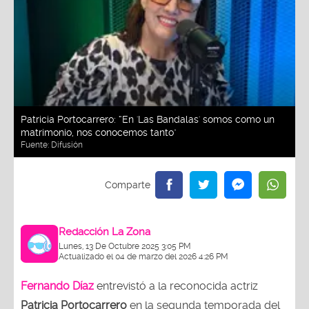
Patricia Portocarrero: “En 'Las Bandalas' somos como un
matrimonio, nos conocemos tanto"
Fuente:
Difusión
Redacción La Zona
Lunes, 13 De Octubre 2025 3:05 PM
Actualizado el 04 de marzo del 2026 4:26 PM
Fernando Díaz
entrevistó a la reconocida actriz
Patricia Portocarrero
en la segunda temporada del