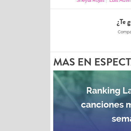
Sheyla Rojas
Luis Adví
¿Te g
MAS EN ESPEC
Ranking La
canciones 
sema