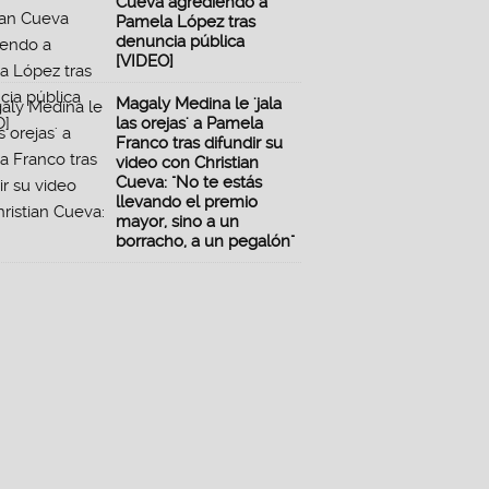
Cueva agrediendo a
Pamela López tras
denuncia pública
[VIDEO]
Magaly Medina le 'jala
las orejas' a Pamela
Franco tras difundir su
video con Christian
Cueva: "No te estás
llevando el premio
mayor, sino a un
borracho, a un pegalón"