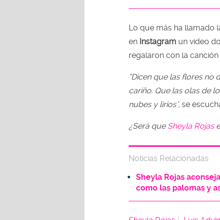
Lo que más ha llamado l
en
Instagram
un video do
regalaron con la canció
“Dicen que las flores no
cariño. Que las olas de l
nubes y lirios",
se escucha
¿Será que
Sheyla Rojas
e
Noticias Relacionadas
Sheyla Rojas aconseja
como las palomas y as