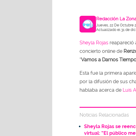
Redacción La Zon
Jueves, 22 De Octubre 
Actualizado el 31 de di
Sheyla Rojas
reapareció 
concierto online de
Renzo
“
Vamos a Darnos Tiemp
Esta fue la primera apar
por la difusión de sus ch
hablaba acerca de
Luis A
Noticias Relacionadas
Sheyla Rojas se reenc
virtual: “El público 