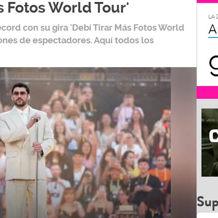
s Fotos World Tour'
LA 
A
écord con su gira
'Debí Tirar Más Fotos World
lones de espectadores. Aquí todos los
Sup