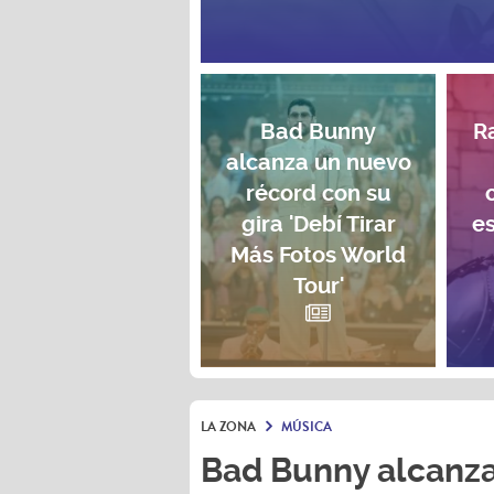
Bad Bunny
R
alcanza un nuevo
récord con su
gira 'Debí Tirar
e
Más Fotos World
Tour'
LA ZONA
MÚSICA
Bad Bunny alcanza