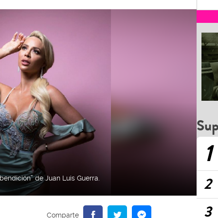
Sup
1
2
bendición” de Juan Luis Guerra.
3