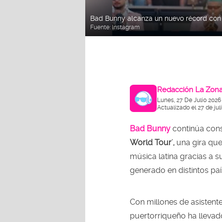
Bad Bunny alcanza un nuevo récord con s
Fuente:
Instagram
Redacción La Zon
Lunes, 27 De Julio 2026
Actualizado el 27 de jul
Bad Bunny
continúa cons
World Tour',
una gira que
música latina gracias a 
generado en distintos paí
Con millones de asistentes
puertorriqueño ha llevad