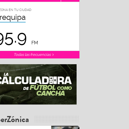
ZONA EN TU CIUDAD
requipa
95.9
FM
Todas las frecuencias
erZónica