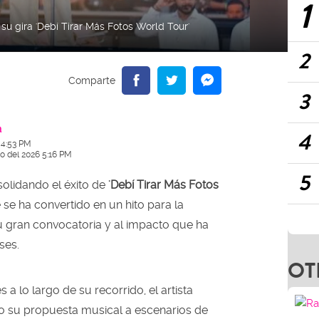
1
u gira 'Debí Tirar Más Fotos World Tour'
2
3
a
4
 4:53 PM
io del 2026 5:16 PM
5
olidando el éxito de
'Debí Tirar Más Fotos
 se ha convertido en un hito para la
su gran convocatoria y al impacto que ha
ses.
OT
 a lo largo de su recorrido, el artista
o su propuesta musical a escenarios de