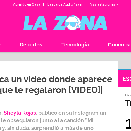
Más estaciones
Aprendo en Casa
Descarga AudioPlayer
e
Deportes
Tecnología
Concurs
ica un video donde aparece
ES
ue le regalaron [VIDEO]|
LA ZONA EN TU CIUDAD
LA 
Arequipa
T
n,
Sheyla Rojas
, publicó en su
Instagram
un
95.9
le obsequiaron junto a la canción “Mi
 y, sin duda, sorprendió a más de uno.
FM