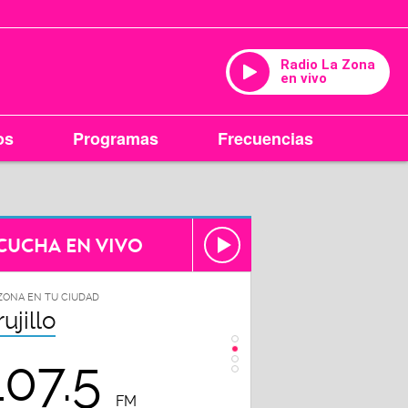
Radio La Zona
en vivo
os
Programas
Frecuencias
CUCHA EN VIVO
ZONA EN TU CIUDAD
LA ZONA EN TU CIUDAD
rujillo
Chiclayo
107.5
102.3
FM
FM