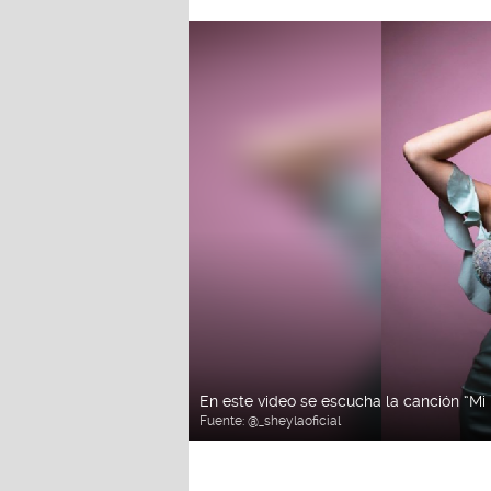
En este video se escucha la canción “Mi 
Fuente:
@_sheylaoficial