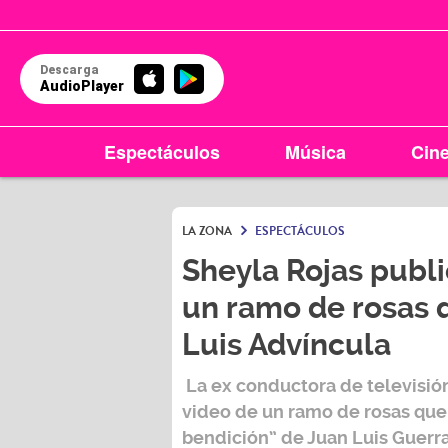
Descarga
AudioPlayer
Espectáculos
Música
Cin
LA ZONA
ESPECTÁCULOS
Sheyla Rojas publ
un ramo de rosas q
Luis Advíncula
La ex conductora de televisió
video de un ramo de rosas que 
bendición” de Juan Luis Guerra