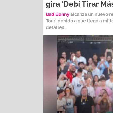
gira 'Debí Tirar Má
Bad Bunny
alcanza un nuevo r
Tour
' debido a que llegó a mil
detalles.