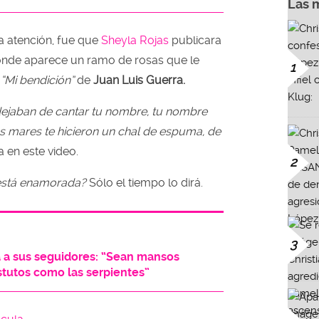
Las 
a atención, fue que
Sheyla Rojas
publicara
nde aparece un ramo de rosas que le
1
n
“Mi bendición”
de
Juan Luis Guerra.
 dejaban de cantar tu nombre, tu nombre
os mares te hicieron un chal de espuma, de
 en este video.
2
stá enamorada?
Sólo el tiempo lo dirá.
3
 a sus seguidores: “Sean mansos
tutos como las serpientes”