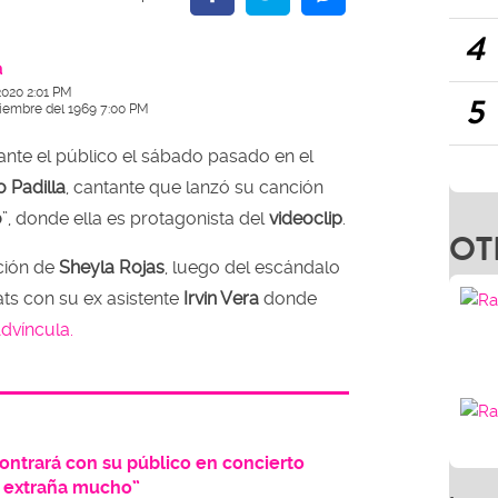
4
a
2020 2:01 PM
5
ciembre del 1969 7:00 PM
ante el público el sábado pasado en el
 Padilla
, cantante que lanzó su canción
o
”, donde ella es protagonista del
videoclip
.
OT
ición de
Sheyla Rojas
, luego del escándalo
ats con su ex asistente
Irvin Vera
donde
dvíncula.
ontrará con su público en concierto
me extraña mucho”