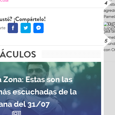
ncula
4
ustó? ¡Compártelo!
5
TÁCULOS
 Zona: Estas son las
más escuchadas de la
na del 31/07