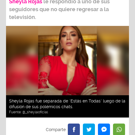
Sheyla Rojas
le respondió a uno de sus
seguidores que no quiere regresar a la
televisión.
Sheyla Rojas fue separada de "Estás en Todas" luego de la
difusión de sus polémicos chats.
Fuente:
@_sheylaoficial