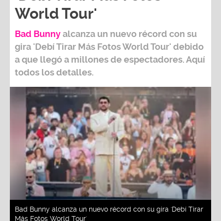
World Tour'
Bad Bunny
alcanza un nuevo récord con su
gira
'Debí Tirar Más Fotos World Tour
' debido
a que llegó a millones de espectadores. Aquí
todos los detalles.
Bad Bunny alcanza un nuevo récord con su gira 'Debí Tirar
Más Fotos World Tour'