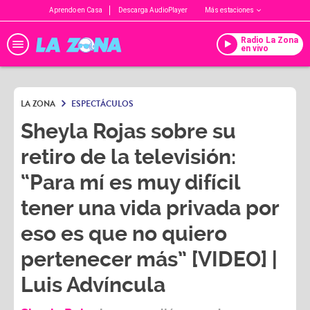
Aprendo en Casa
Descarga AudioPlayer
Más estaciones
Radio La Zona
en vivo
LA ZONA
ESPECTÁCULOS
Sheyla Rojas sobre su
retiro de la televisión:
“Para mí es muy difícil
tener una vida privada por
eso es que no quiero
pertenecer más” [VIDEO] |
Luis Advíncula