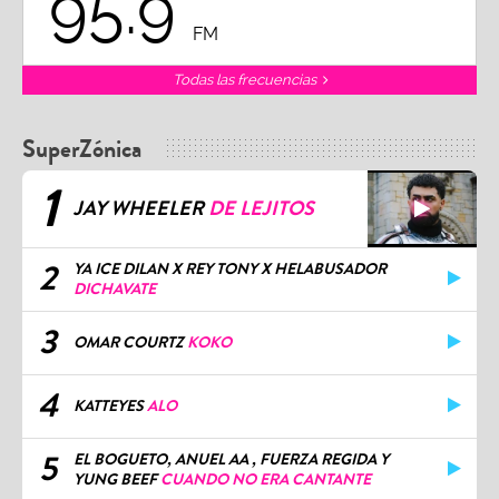
95.9
FM
Todas las frecuencias
SuperZónica
1
JAY WHEELER
DE LEJITOS
2
YA ICE DILAN X REY TONY X HELABUSADOR
DICHAVATE
3
OMAR COURTZ
KOKO
4
KATTEYES
ALO
5
EL BOGUETO, ANUEL AA , FUERZA REGIDA Y
YUNG BEEF
CUANDO NO ERA CANTANTE